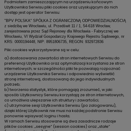
Podmiotem zamieszczającym na urządzeniu końcowym
Użytkownika Serwisu pliki cookies oraz uzyskującym do nich
dostęp jest operator Serwisu:
"BPV POLSKA" SPÓŁKA Z OGRANICZONĄ ODPOWIEDZIALNOŚCIĄ
z siedzibą we Wrocławiu, ul. Przedświt 11 / 1, 54-618 Wrocław,
zarejestrowana przez Sąd Rejonowy dla Wrocławia - Fabrycznej we
Wrocławiu, VI Wydział Gospodarczy Krajowego Rejestru Sądowego, nr
KRS: 0000194448, NIP: 8951806735, REGON: 932972836
Pliki cookies wykorzystywane są w celu:
a) dostosowania zawartości stron internetowych Serwisu do
preferencji Użytkownika oraz optymalizacji korzystania ze stron
internetowych; w szczególności pliki te pozwalają rozpoznać
urządzenie Użytkownika Serwisu i odpowiednio wyświetlić
stronę internetową, dostosowaną do jego indywidualnych
potrzeb;
b) tworzenia statystyk, które pomagają zrozumieć, w jaki
sposób Użytkownicy Serwisu korzystają ze stron internetowych,
co umożliwia ulepszanie ich struktury i zawartości;
c) utrzymanie sesji Użytkownika Serwisu (po zalogowaniu),
dzięki której Użytkownik nie musi na każdej podstronie Serwisu
ponownie wpisywać loginu i hasła;
W ramach Serwisu stosowane są dwa zasadnicze rodzaje
plików cookies: „sesyjne” (session cookies) oraz „stałe”