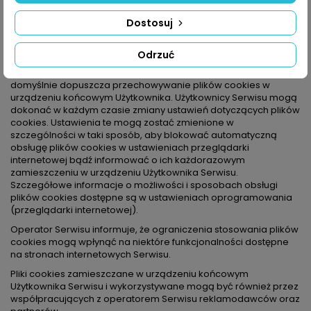
e) „reklamowe” pliki cookies, umożliwiające dostarczanie
Użytkownikom treści reklamowych bardziej dostosowanych do
Dostosuj
ich zainteresowań.
f) statystycznych
Odrzuć
W wielu przypadkach oprogramowanie służące do
przeglądania stron internetowych (przeglądarka internetowa)
domyślnie dopuszcza przechowywanie plików cookies w
urządzeniu końcowym Użytkownika. Użytkownicy Serwisu mogą
dokonać w każdym czasie zmiany ustawień dotyczących plików
cookies. Ustawienia te mogą zostać zmienione w
szczególności w taki sposób, aby blokować automatyczną
obsługę plików cookies w ustawieniach przeglądarki
internetowej bądź informować o ich każdorazowym
zamieszczeniu w urządzeniu Użytkownika Serwisu.
Szczegółowe informacje o możliwości i sposobach obsługi
plików cookies dostępne są w ustawieniach oprogramowania
(przeglądarki internetowej).
Operator Serwisu informuje, że ograniczenia stosowania plików
cookies mogą wpłynąć na niektóre funkcjonalności dostępne
na stronach internetowych Serwisu.
Pliki cookies zamieszczane w urządzeniu końcowym
Użytkownika Serwisu i wykorzystywane mogą być również przez
współpracujących z operatorem Serwisu reklamodawców oraz