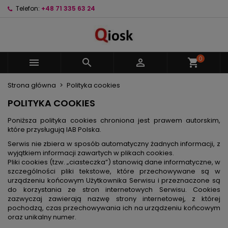
Telefon:
+48 71 335 63 24
×
×
×
×
Moje listy życzeń
((modalTitle))
Utwórz listę życzeń
Zaloguj się
Utwórz nową listę
add_circle_outline
((confirmMessage))
Musisz być zalogowany by zapisać produkty na
Nazwa listy życzeń
swojej liście życzeń.
0



shopping_cart
((cancelText))
((modalDeleteText))
Strona główna
Polityka cookies
Anuluj
Zaloguj się
Anuluj
Utwórz listę życzeń
POLITYKA COOKIES
Poniższa polityka cookies chroniona jest prawem autorskim,
które przysługują IAB Polska.
Serwis nie zbiera w sposób automatyczny żadnych informacji, z
wyjątkiem informacji zawartych w plikach cookies.
Pliki cookies (tzw. „ciasteczka”) stanowią dane informatyczne, w
szczególności pliki tekstowe, które przechowywane są w
urządzeniu końcowym Użytkownika Serwisu i przeznaczone są
do korzystania ze stron internetowych Serwisu. Cookies
zazwyczaj zawierają nazwę strony internetowej, z której
pochodzą, czas przechowywania ich na urządzeniu końcowym
oraz unikalny numer.