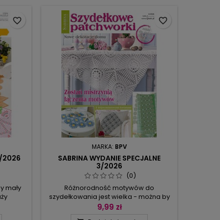
olecamy
warkoczem w okrążeniach, tak by
rycznym
każdy, kto chce, mógł go wykonywać
iatami w
dowolnym splotem. Drugi, to kurs
favorite_border
favorite_border
del w...
konieczny do wykonania
Mistrzowskiego Projektu,...
MARKA:
BPV
3/2026
SABRINA WYDANIE SPECJALNE
3/2026
(0)
ny mały
Różnorodność motywów do
uży
szydełkowania jest wielka - można by
ukowej
je pogrupować w kwadraty, rozetki,
9,99 zł
gancki z
kwiaty, kółka, wieloboki, ale… lepiej od