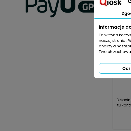
C
swetra
Zgo
Informacje d
Ta witryna korzy
naszej stronie . 
analizy a nastep
Twoich zachowań
Odr
Dzianin
tu kont
sz
aktualn
z ozdo
bok