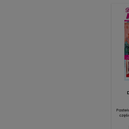
cieni
splotu
w k
ażuro
Pastel
częś
świeżoś
wi