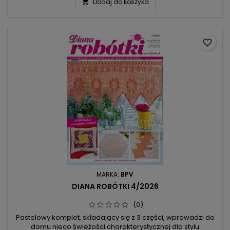
Dodaj do koszyka

okrążeniach, tak by każdy, kto chce, mógł go wykonywać
dowolnym splotem. Drugi, to kurs konieczny do wykonania
Mistrzowskiego Projektu,...
favorite_border
MARKA:
BPV
DIANA ROBÓTKI 4/2026
(0)
Pastelowy komplet, składający się z 3 części, wprowadzi do
domu nieco świeżości charakterystycznej dla stylu