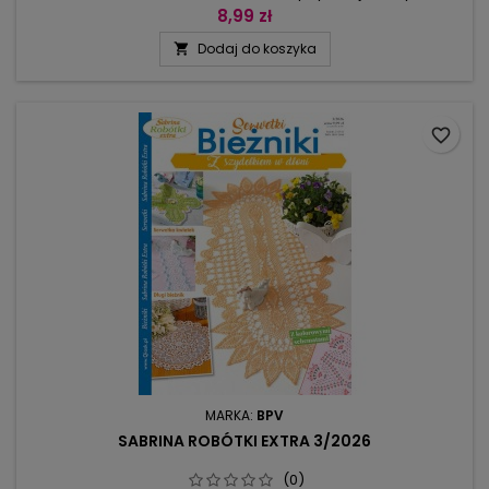
wiejskiego. Dla zwolenniczek naturalnych barw elegancki
8,99 zł
zestaw, który sprosta wyrafinowanym gustom. Wyjątkowym
Dodaj do koszyka

modelem jest obrazek okienny, będący znakomitym
uzupełnieniem letnich aranżacji – tu w jednym projekcie
połączono cienki kordonek i grubą...
favorite_border
MARKA:
BPV
SABRINA ROBÓTKI EXTRA 3/2026
(0)