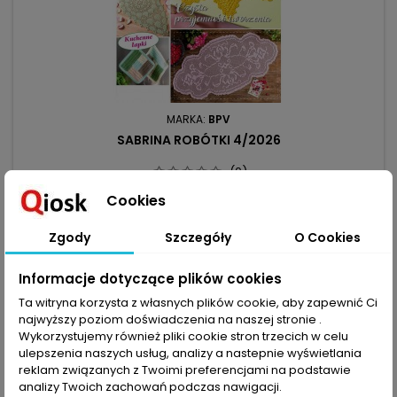
MARKA:
BPV
SABRINA ROBÓTKI 4/2026
(0)
Już niedługo oczaruje nas swoimi łagodnymi kolorami późne
Cookies
lato. Będzie to idealny czas na zupełnie nowe szydełkowe
projekty. Modele przerabiane wzorem siatki, niezwykłe
8,99 zł
Zgody
Szczegóły
O Cookies
motywy kwiatowe. serca z koroneczką i klasyczne wzory przy
Dodaj do koszyka

zastosowaniu pasujących kolorów i doborze odpowiednich
nici przyniosą zachwycające efekty. Dla spragnionych słońca
Informacje dotyczące plików cookies
mamy...
Ta witryna korzysta z własnych plików cookie, aby zapewnić Ci
Nowy
najwyższy poziom doświadczenia na naszej stronie .
favorite_border
Wykorzystujemy również pliki cookie stron trzecich w celu
ulepszenia naszych usług, analizy a nastepnie wyświetlania
reklam związanych z Twoimi preferencjami na podstawie
analizy Twoich zachowań podczas nawigacji.