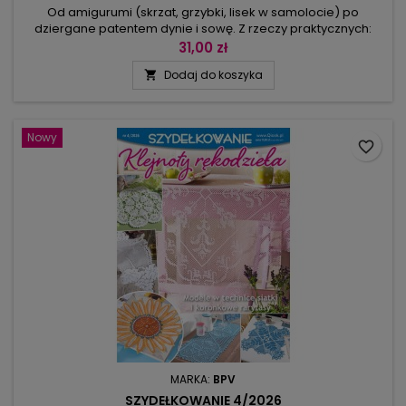
Od amigurumi (skrzat, grzybki, lisek w samolocie) po
dziergane patentem dynie i sowę. Z rzeczy praktycznych:
szydełkowany przybornik-grzybek, łapki kuchenne z
31,00 zł
grzybkami, rękawiczki i skarpetki z jeżykiem, swetry dla niej i
Dodaj do koszyka

dla niego, szaliki, komin. Już teraz możemy szykować się na
babie lato, robiąc makramę z listkami i frędzlami (dekoracja i
podkładki...
Nowy
favorite_border
MARKA:
BPV
SZYDEŁKOWANIE 4/2026