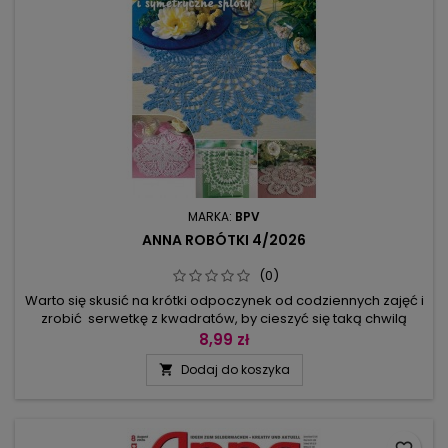
MARKA:
BPV
ANNA ROBÓTKI 4/2026
(0)
Warto się skusić na krótki odpoczynek od codziennych zajęć i
zrobić serwetkę z kwadratów, by cieszyć się taką chwilą
przerwy – jest prosta, a geometryczne panele doskonale
8,99 zł
uzupełnia wachlarzowa koronka. Na dłuższe chwile
Dodaj do koszyka

wypoczynku polecamy kunsztowną serwetkę z
symetrycznym kwiatem, ażurowy bieżnik z kwiatami w osi w
technice koronki oraz model w...