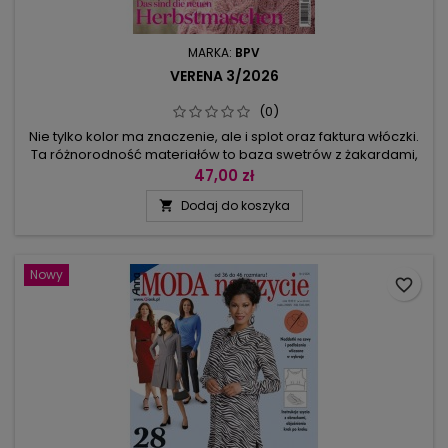
MARKA:
BPV
VERENA 3/2026
(0)
Nie tylko kolor ma znaczenie, ale i splot oraz faktura włóczki.
Ta różnorodność materiałów to baza swetrów z żakardami,
kardiganów długich i krótkich, luźnych golfów z warkoczami.
47,00 zł
Dobrze się mają wzory w cętki (dziergane w kontrastowym
Dodaj do koszyka

beżu i fiolecie), zygzaki i kratka (dla odmiany w zieleni i
brązie). W sportowych swetrach wiedzie prym połączenie...
Nowy
favorite_border