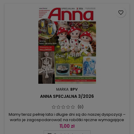
z cieniowanych...
favorite_border
MARKA:
BPV
ANNA SPECJALNA 3/2026
(0)
Mamy teraz pełnię lata i długie dni są do naszej dyspozycji –
warto je zagospodarować na robótki ręczne wymagające
precyzji. Wyjątkowo zamieszczamy projekty wymagające 2
11,00 zł
kursów: jeden to entrelac z kawą i warkoczem w