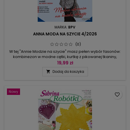
MARKA:
BPV
ANNA MODA NA SZYCIE 4/2026
(0)
W tej "Annie Modzie na szycie" masz pełen wybór fasonów:
kombinezon w modne cętki, kurtkę z pikowanej tkaniny,
pelerynę w stylu trencza, spodnie z nakładką na rozporku i z
19,99 zł
szerokimi nogawkami, tuniki z dzianiny i eleganckie
Dodaj do koszyka

koszule. Wśród wykrojów znajdziesz bluzę z kapturem – ten
młodzieżowy fason zaanektowały dla siebie wszystkie grupy
wiekowe. Ukośnie...
Nowy
favorite_border