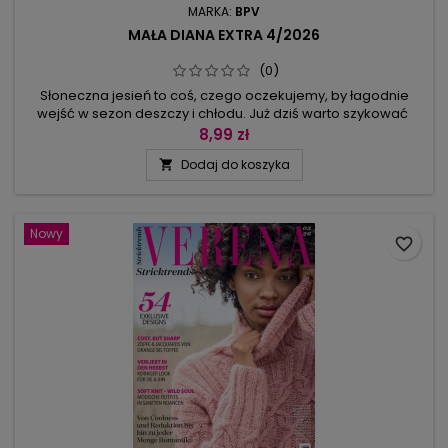
MARKA:
BPV
MAŁA DIANA EXTRA 4/2026
(0)
Słoneczna jesień to coś, czego oczekujemy, by łagodnie
wejść w sezon deszczy i chłodu. Już dziś warto szykować
lekkie sweterki, minispódniczkę, mitenki i komin z koronką
8,99 zł
brugijską (łatwo zrobisz według kursu), szal à la poncho z
Dodaj do koszyka

frędzlami oraz 4 propozycje tak lubianych kardiganów: każdy
ma ciekawą fakturę, jest w innym stylu i co najważniejsze:...
Nowy
favorite_border