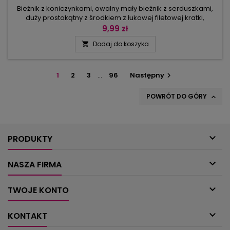
Bieżnik z koniczynkami, owalny mały bieżnik z serduszkami,
duży prostokątny z środkiem z łukowej filetowej kratki,
niezwykle elegancki z ananasowym pasem w centralnej osi
9,99 zł
oraz kwiatkami na brzegu – o kolejnych modelach możemy
Dodaj do koszyka

powiedzieć tyle, że łączą w sobie wyrafinowany splot i
niespotykany kształt. Dla okrasy kilka serwetek, za które od
razu wykonawca...
1
2
3
…
96
Następny

POWRÓT DO GÓRY


PRODUKTY

NASZA FIRMA

TWOJE KONTO

KONTAKT