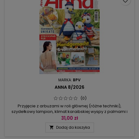
favorite_border
MARKA:
BPV
ANNA 8/2026
(0)
Przyjęcie z arbuzami w roli głównej (różne techniki),
szydełkowy lampion, klimat karaibskiej wyspy z palmami i
małpkami, żyrafy, kolorowe muszle, w których słychać szum
31,00 zł
oceanu lub swojskie mewy – to projekty dekoracji
Dodaj do koszyka

prezentowane w tej Annie.Jest też dziergana z melanżowej
włóczki kamizelka dla Niego, dla Niej kolekcja ubrań nie tylko