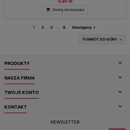
i to bez względu na panującą na zewnątrz pogodę. W
5,90 zł
numerze ponad 30 wykonanych z papieru figurek, kwiatów i
Dodaj do koszyka

zwierzątek, które ozdobią okna Waszego pokoju, łazienki i
kuchni.
1
2
3
…
6
Następny

POWRÓT DO GÓRY


PRODUKTY

NASZA FIRMA

TWOJE KONTO

KONTAKT
NEWSLETTER