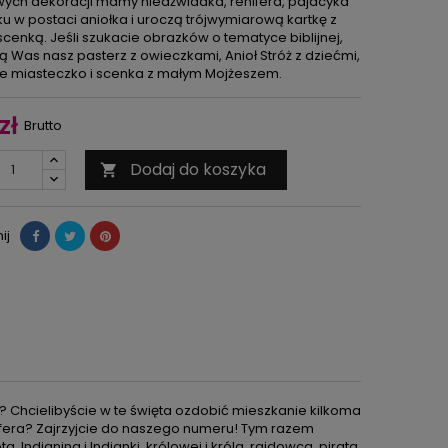
ych dekoracji mamy niedźwiadka, renifera, pajacyka
ku w postaci aniołka i uroczą trójwymiarową kartkę z
cenką. Jeśli szukacie obrazków o tematyce biblijnej,
 Was nasz pasterz z owieczkami, Anioł Stróż z dziećmi,
ne miasteczko i scenka z małym Mojżeszem.
zł
Brutto
Dodaj do koszyka

ij
? Chcielibyście w te święta ozdobić mieszkanie kilkoma
fera? Zajrzyjcie do naszego numeru! Tym razem
Indianina i Indianki, królowej i króla, rajdowca, pirata,