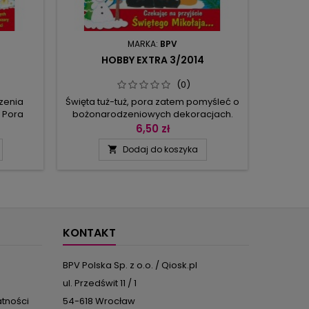
MARKA:
BPV
HOBBY EXTRA 3/2014
(0)
zenia
Święta tuż-tuż, pora zatem pomyśleć o
Odkryjc
. Pora
bożonarodzeniowych dekoracjach.
papie
dnich
Najbardziej cenimy te dekoracje, które
modeli 
6,50 zł
awartych
przygotujemy sami. W niniejszym
Wystar
Dodaj do koszyka

orujcie
zeszycie aż 36 propozycji ozdób do
na ar
azkami
własnoręcznego wykonania. Wszystkie
brystol
pieru!
są z papieru i wszystkie opatrzone
udekor
ród
przejrzystymi instrukcjami. Dekoracje te
efe
iferów,
nie tylko pozwolą odmienić mieszkanie
nakleje
ków i
i zaprowadzić w nim nastrojową...
orygi
...
Wś
KONTAKT
BPV Polska Sp. z o.o. / Qiosk.pl
ul. Przedświt 11 / 1
atności
54-618 Wrocław