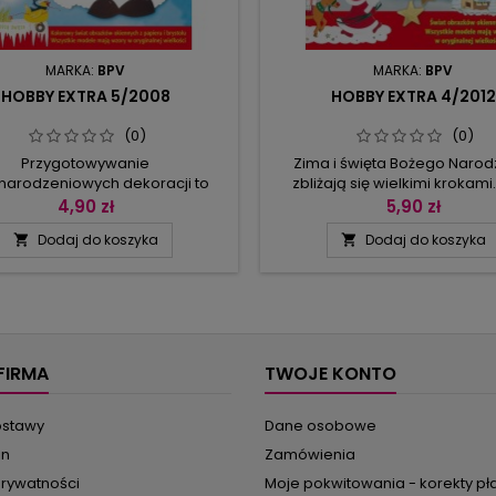
MARKA:
BPV
MARKA:
BPV
HOBBY EXTRA 5/2008
HOBBY EXTRA 4/2012
(0)
(0)
Przygotowywanie
Zima i święta Bożego Narod
narodzeniowych dekoracji to
zbliżają się wielkimi krokami
ziwa frajda! Oto bogaty zbiór
zatem pomyśleć o odpowie
4,90 zł
5,90 zł
wów o zimowej i świątecznej
dekoracjach! Skorzystajcie z z
Dodaj do koszyka
Dodaj do koszyka


yce – wystarczy skopiować na
w numerze propozycji i udek
orowy papier, wyciąć, skleić,
mieszkanie kolorowymi obr
lować – i gotowe są obrazki
okiennymi i łańcuszkami z pa
ne, wizytówki na stół i wesołe
Wybierać możecie spoś
ańcuszki! Wśród motywów
bałwanków, niedźwiadków, ren
ianą buzię świętego Mikołaja;
piernikowych ludków, anioł
ołajka z worem upominków,
mikołajków. Nie zabraknie
FIRMA
TWOJE KONTO
żonglującego...
ostawy
Dane osobowe
in
Zamówienia
prywatności
Moje pokwitowania - korekty pł