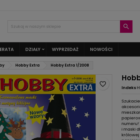
oje listy życzeń
twórz listę życzeń
aloguj się

Utwórz nową listę
sisz być zalogowany by zapisać produkty na swojej liście życzeń.
zwa listy życzeń
ERATA
DZIAŁY
WYPRZEDAŻ
NOWOŚCI
Anuluj
Zaloguj si
by
Hobby Extra
Hobby Extra 1/2008
Anuluj
Utwórz listę życze
Hobb
favorite_border
Indeks
H
Szukacie
akcesori
mieszkan
papierow
numeru!
i maski d
królowej 