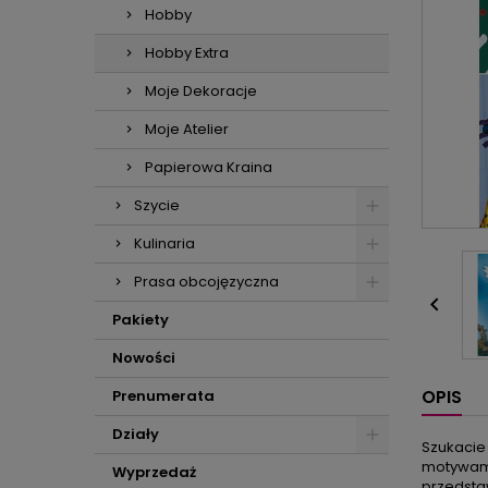
Hobby
Hobby Extra
Moje Dekoracje
Moje Atelier
Papierowa Kraina
Szycie
Kulinaria
Prasa obcojęzyczna

Pakiety
Nowości
OPIS
Prenumerata
Działy
Szukacie 
motywami
Wyprzedaż
przedstaw