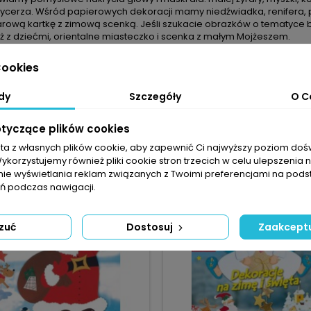
rycerza. Wśród papierowych dekoracji mamy niedźwiadka, renifera, p
arową kartkę z zimową scenką. Jeśli szukacie obrazków o tematyce b
óż z dziećmi, orientalne miasteczko i scenka z małym Mojżeszem.
ENTARZE (0)
ookies
dy
Szczegóły
O C
Na razie nie dodano żadnej re
otyczące plików cookies
YCH PRODUKTÓW W TEJ SAMEJ KATEGORII:
sta z własnych plików cookie, aby zapewnić Ci najwyższy poziom do
Wykorzystujemy również pliki cookie stron trzecich w celu ulepszenia 
nie wyświetlania reklam związanych z Twoimi preferencjami na pods
favorite_border
 podczas nawigacji.
zuć
Dostosuj
Zaakceptu