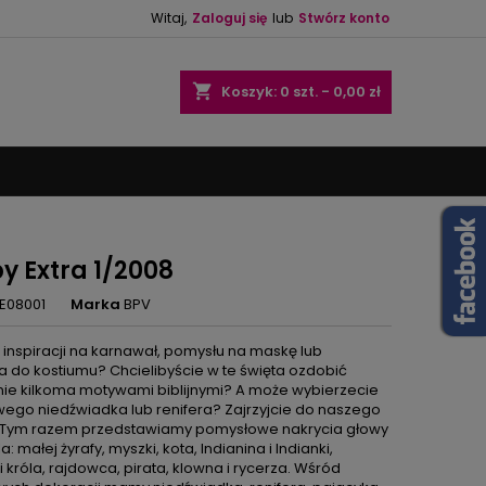
Witaj,
Zaloguj się
lub
Stwórz konto
×
×
×
shopping_cart
Koszyk:
0
szt. - 0,00 zł
ę
ń
y Extra 1/2008
E08001
Marka
BPV
 inspiracji na karnawał, pomysłu na maskę lub
a do kostiumu? Chcielibyście w te święta ozdobić
ie kilkoma motywami biblijnymi? A może wybierzecie
ego niedźwiadka lub renifera? Zajrzyjcie do naszego
 Tym razem przedstawiamy pomysłowe nakrycia głowy
la: małej żyrafy, myszki, kota, Indianina i Indianki,
i króla, rajdowca, pirata, klowna i rycerza. Wśród