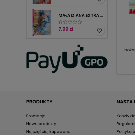
MAŁA DIANA EXTRA 4/2023
7,99 zł
favorite_border
bożo
prawd
moty
temat
kol
poma
okien
ł
roześm
mik
PRODUKTY
NASZA 
Promocje
Koszty d
Nowe produkty
Regulam
Najczęściej kupowane
Polityka 