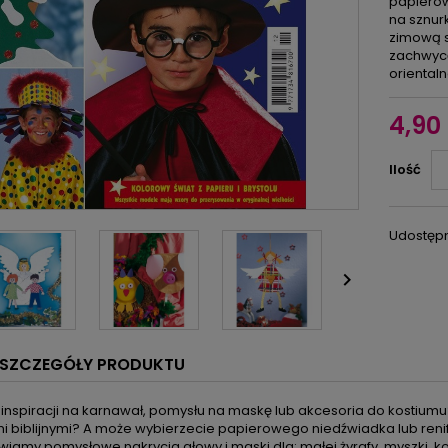
papierow
na sznur
zimową s
zachwycą
oriental
4,90 
Ilość
Udostępn

SZCZEGÓŁY PRODUKTU
inspiracji na karnawał, pomysłu na maskę lub akcesoria do kostiumu
 biblijnymi? A może wybierzecie papierowego niedźwiadka lub reni
iamy pomysłowe nakrycia głowy i maski dla: małej żyrafy, myszki, kota, 