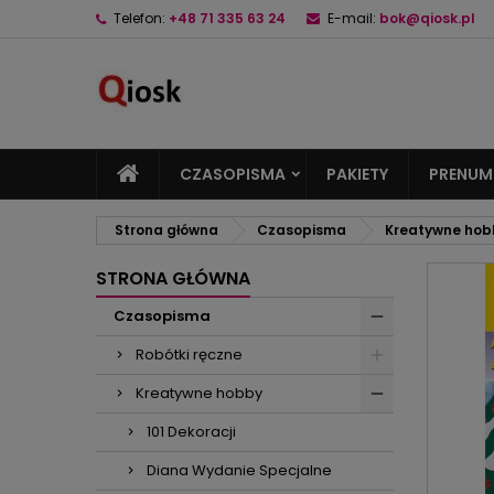
Telefon:
+48 71 335 63 24
E-mail:
bok@qiosk.pl
M
U
Z
add_circle_outline
Mu
Na
CZASOPISMA
PAKIETY
PRENUM
Strona główna
Czasopisma
Kreatywne hob
STRONA GŁÓWNA
Czasopisma
Robótki ręczne
Kreatywne hobby
101 Dekoracji
Diana Wydanie Specjalne