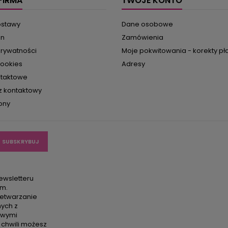
FIRMA
TWOJE KONTO
ostawy
Dane osobowe
in
Zamówienia
prywatności
Moje pokwitowania - korekty pł
cookies
Adresy
ntaktowe
z kontaktowy
ony
ewsletteru
em.
etwarzanie
ych z
owymi
 chwili możesz