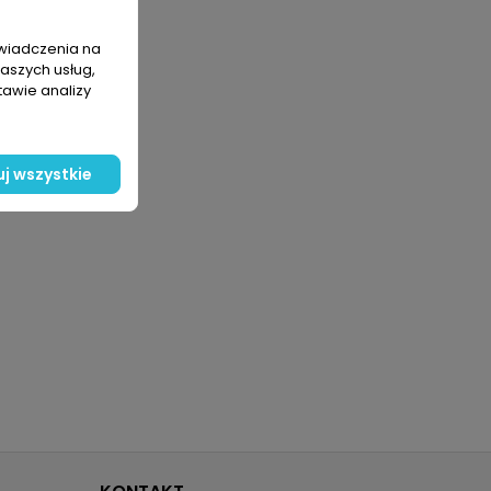
świadczenia na
naszych usług,
tawie analizy
j wszystkie