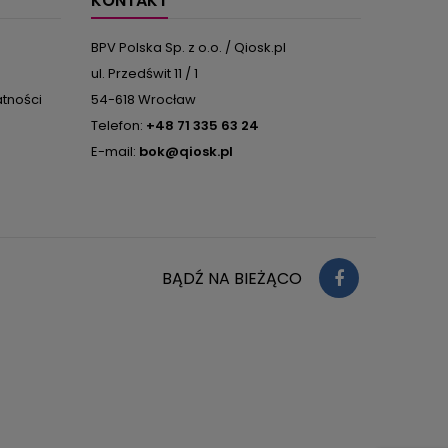
KONTAKT
BPV Polska Sp. z o.o. / Qiosk.pl
ul. Przedświt 11 / 1
atności
54-618 Wrocław
Telefon:
+48 71 335 63 24
E-mail:
bok@qiosk.pl
BĄDŹ NA BIEŻĄCO