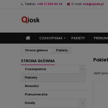
Telefon:
+48 71 335 63 24
E-mail:
bok@qiosk.pl
M
(
U
Z
add_circle_outline
((
Mu
Na
CZASOPISMA
PAKIETY
PRENUM
Strona główna
Pakiety
Pakie
STRONA GŁÓWNA
Czasopisma
Jest 1 pro
Pakiety
Nowości
Prenumerata
Działy