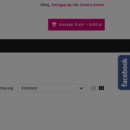
Witaj,
Zaloguj się
lub
Stwórz konto
×
×
×
×
shopping_cart
Koszyk:
0
szt. - 0,00 zł
)
ę
ń



rtuj wg:
Zaznacz