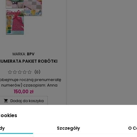
MARKA:
BPV
NUMERATA PAKIET ROBÓTKI
(0)
 obejmuje roczną prenumeratę
6 numerów) czasopism: Anna
ótki, Diana Robótki i Sabrina
150,00 zł
Robótki.
Dodaj do koszyka

ookies
1-1 z 1 pozycji
dy
Szczegóły
O C