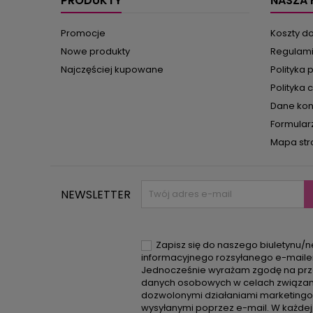
PRODUKTY
NASZA 
Promocje
Koszty d
Nowe produkty
Regulam
Najczęściej kupowane
Polityka 
Polityka 
Dane ko
Formular
Mapa str
NEWSLETTER
Zapisz się do naszego biuletynu/n
informacyjnego rozsyłanego e-mail
Jednocześnie wyrażam zgodę na prz
danych osobowych w celach związan
dozwolonymi działaniami marketing
wysyłanymi poprzez e-mail. W każdej