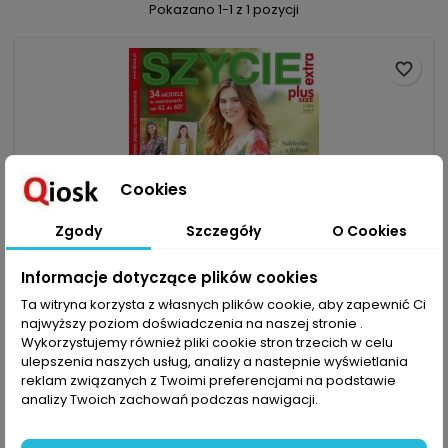
Pokazano 1-1 z 1 pozycji
favorite_border
Cookies
Zgody
Szczegóły
O Cookies
Informacje dotyczące plików cookies
Ta witryna korzysta z własnych plików cookie, aby zapewnić Ci
najwyższy poziom doświadczenia na naszej stronie .
MARKA:
BPV
Wykorzystujemy również pliki cookie stron trzecich w celu
SZYCIE EXTRA 1/2023
ulepszenia naszych usług, analizy a nastepnie wyświetlania
reklam związanych z Twoimi preferencjami na podstawie
(0)
analizy Twoich zachowań podczas nawigacji.
Nie brak nam pomysłów na kreacje na coraz cieplejsze dni. Z
gorliwością przeglądamy sklepy, poszukując w nich
ciekawych nowych tkanin i dzianin. A z tych ostatnich możesz