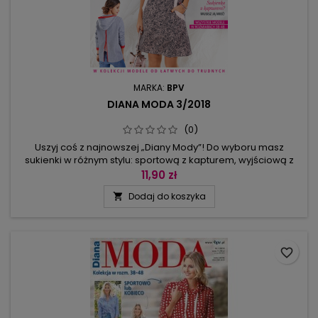
MARKA:
BPV
DIANA MODA 3/2018
(0)
Uszyj coś z najnowszej „Diany Mody”! Do wyboru masz
sukienki w różnym stylu: sportową z kapturem, wyjściową z
koronki, casualową z obniżonym dołem oraz elegancką z
11,90 zł
elastycznego tiulu. Są też żakiety i płaszczyki. Na imprezę w
Dodaj do koszyka

plenerze nadaje się model z zaokrąglonym dekoltem i
stójką, do pracy lepszy będzie płaszcz z kołnierzem z
klapami. Ciekawą...
favorite_border