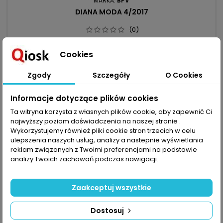
MARKA:
BPV
DIANA MODA 4/2017
(0)
Wygodne, ciepłe ubrania, w sam raz do otulenia się w czasie
chłodów! Żakiety jako baza stylu eleganckiego i modne
Cookies
sportowe bluzy z kapturem lub stójką uszyte z polaru lub
11,90 zł
dzianiny. Nowy pomysł na bliźniak - tutaj ważną rolę grają
Zgody
Szczegóły
O Cookies
Dodaj do koszyka

kontrastowe wstawki. Odśwież szafę: spodnie z karczkiem z
tkaniny imitującej koronkę, miękko falujące sukienki czy
bluzka z...
Informacje dotyczące plików cookies
Ta witryna korzysta z własnych plików cookie, aby zapewnić Ci
favorite_border
najwyższy poziom doświadczenia na naszej stronie .
Wykorzystujemy również pliki cookie stron trzecich w celu
ulepszenia naszych usług, analizy a nastepnie wyświetlania
reklam związanych z Twoimi preferencjami na podstawie
analizy Twoich zachowań podczas nawigacji.
Zaakceptuj wszystkie
Dostosuj