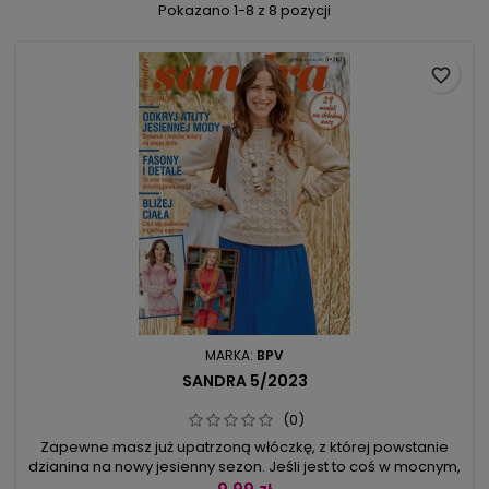
Pokazano 1-8 z 8 pozycji
favorite_border
MARKA:
BPV
SANDRA 5/2023
(0)
Zapewne masz już upatrzoną włóczkę, z której powstanie
dzianina na nowy jesienny sezon. Jeśli jest to coś w mocnym,
intensywnym kolorze, to śmiało dziergaj wyraziste,