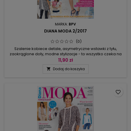
MARKA:
BPV
DIANA MODA 2/2017
(0)
Szalenie kobiece detale, asymetryczne wstawki z tyłu,
zaokrąglone doły, modne stylizacje - to wszystko czeka na
was w letnim wydaniu Diany Mody. Koronki na dekolcie lub
11,90 zł
gołe ramiona w stylu Carmen, zwiewne spódniczki lub
Dodaj do koszyka

sukienki z obniżonym stanem czy o linii A, rybaczki oraz
supermodny dodatek: chusta z kontrastową plisą. Przyjrzyjcie
się naszym modelom...
favorite_border