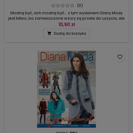
(0)
Modną być, ach modną być... z tym wydaniem Diany Mody
jest łatwo, bo zamieszczone wzory są proste do uszycia, ale
przyciągają uwagę detalem, wykończeniem czy
10,90 zł
niebanalnym zestawieniem tkanin. Cała kolekcja jest tak
Dodaj do koszyka

zaprojektowana, by modele można było ze sobą łączyć w
kilku stylach. Odświeżenie garderoby lub wręcz zmiana
sposobu noszenia się są na...
favorite_border