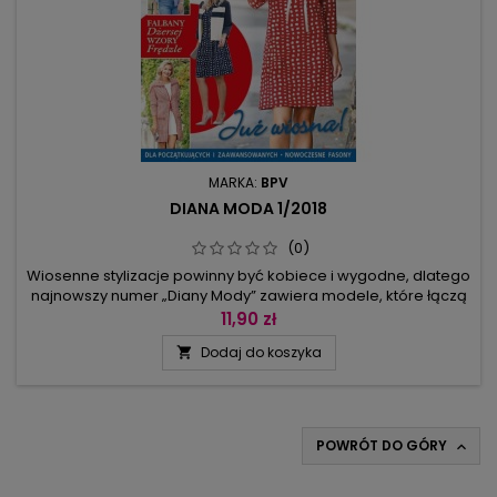
MARKA:
BPV
DIANA MODA 1/2018
(0)
Wiosenne stylizacje powinny być kobiece i wygodne, dlatego
najnowszy numer „Diany Mody” zawiera modele, które łączą
szyk i sportowy styl. Proponujemy m.in. spódnicę na gumce,
11,90 zł
spodnie o prostych nogawkach, bluzy z kapturem i
Dodaj do koszyka

kieszeniami, a przede wszystkim – sukienki: z elastycznego
materiału z wszytymi falbankami, z golfem, z wiązaniem w
pasie i ze szwami...
POWRÓT DO GÓRY
