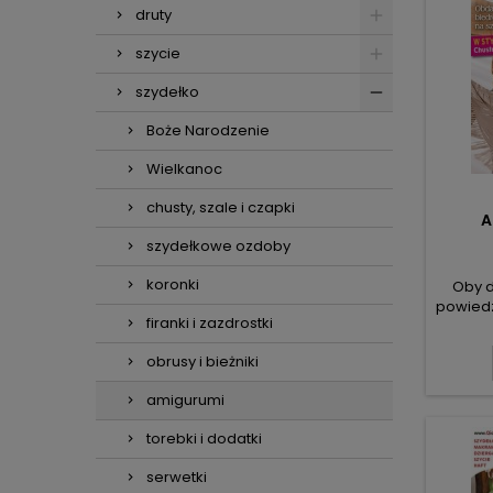
druty
szycie
szydełko
Boże Narodzenie
Wielkanoc
chusty, szale i czapki
A
szydełkowe ozdoby
koronki
Oby d
powiedz
firanki i zazdrostki
zimę
ulubion
obrusy i bieżniki
do ma
l
amigurumi
akceso
do mod
torebki i dodatki
popra
serwetki