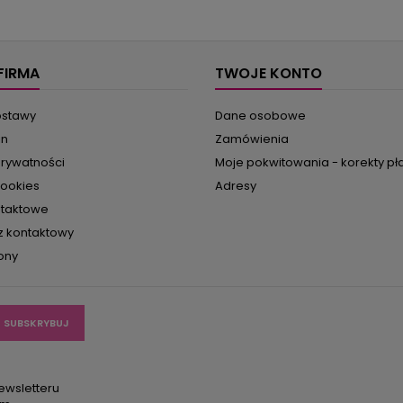
FIRMA
TWOJE KONTO
ostawy
Dane osobowe
in
Zamówienia
prywatności
Moje pokwitowania - korekty pł
cookies
Adresy
ntaktowe
z kontaktowy
ony
ewsletteru