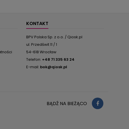
KONTAKT
BPV Polska Sp. z o.o. / Qiosk.pl
ul. Przedświt 11 / 1
atności
54-618 Wrocław
Telefon:
+48 71 335 63 24
E-mail:
bok@qiosk.pl
BĄDŹ NA BIEŻĄCO