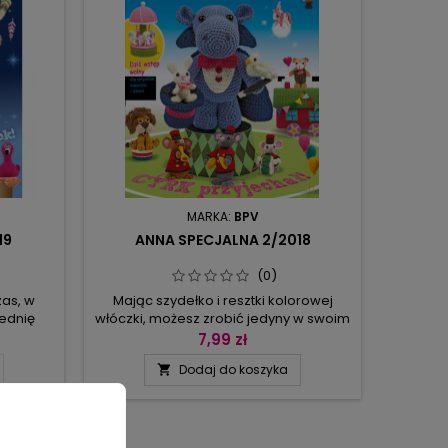
MARKA:
BPV
19
ANNA SPECJALNA 2/2018
(0)
as, w
Mając szydełko i resztki kolorowej
ednię
włóczki, możesz zrobić jedyny w swoim
zytamy
rodzaju cyrk! Wystarczy podstawowa
7,99 zł
 z
umiejętność robienia na szydełku
Dodaj do koszyka

asem
(oczka ścisłe, półsłupki, półsłupki
oważniej
nawijane), trochę czasu i cierpliwości.
waż jest
W twoim cyrku myszki będą grały na
gurkach
instrumentach, konik Chantal
raktować
przechadzał się tanecznym krokiem,