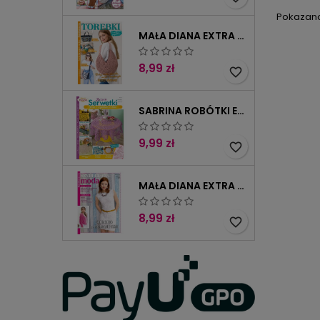
wykona
głę
Pokazano 
bard
MAŁA DIANA EXTRA 3/2026
ośmior
żabn
8,99 zł
favorite_border
SABRINA ROBÓTKI EXTRA 4/2025
9,99 zł
favorite_border
MAŁA DIANA EXTRA 2/2025
8,99 zł
favorite_border