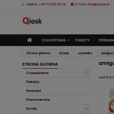
Telefon:
+48 71 335 63 24
E-mail:
bok@qiosk.pl
M
(
U
Z
add_circle_outline
((
Mu
Na
CZASOPISMA
PAKIETY
PRENUM
Strona główna
Działy
szydełko
amigur
amig
STRONA GŁÓWNA
Czasopisma
Jest 8 pr
Pakiety
Nowości
Prenumerata
Działy