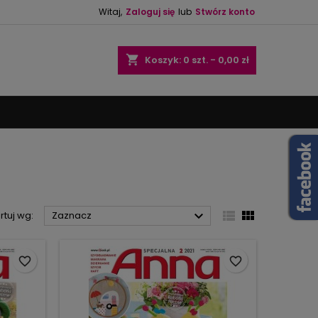
Witaj,
Zaloguj się
lub
Stwórz konto
×
×
×
×
shopping_cart
Koszyk:
0
szt. - 0,00 zł
)
ę
ń



rtuj wg:
Zaznacz
favorite_border
favorite_border