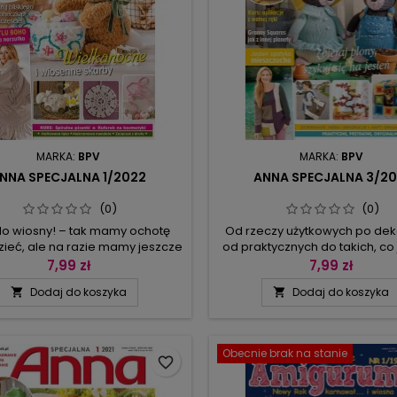
MARKA:
BPV
MARKA:
BPV
NNA SPECJALNA 1/2022
ANNA SPECJALNA 3/20
(0)
(0)
o wiosny! – tak mamy ochotę
Od rzeczy użytkowych po dek
ieć, ale na razie mamy jeszcze
od praktycznych do takich, co
 i więcej czasu niż wiosną na
cieszą oczy – wybór może
7,99 zł
7,99 zł
e robótki ręczne. Od amigurumi
naprawdę trudny, bo w tym 
Dodaj do koszyka
Dodaj do koszyka


kramy (dekoracja na ścianę i
Anny Specjalnej znajdziecie
ampiony), od praktycznych
pomysłów do własnej interpreta
riów typu kuferek na kosmetyki
zawsze gorąco was namawi
nych dodatków stroju – chusty
nauczenia się czegoś noweg
Obecnie brak na stanie
z frędzlami, od dekoracji
razem są to aplikacje z wolnej r
favorite_border
wiających nastrój (poduszka
raz zasmakuje w nieograni
haftowna w łąkę lub...
wolności...