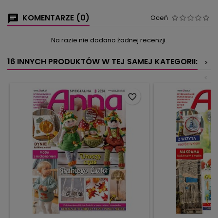
KOMENTARZE (0)
Oceń
Na razie nie dodano żadnej recenzji.
16 INNYCH PRODUKTÓW W TEJ SAMEJ KATEGORII:
>
<
favorite_border