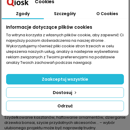
Cookies
Dodaj do koszyka
Ilość

Zgody
Szczegóły
O Cookies
Udostępnij
Informacje dotyczące plików cookies
Ta witryna korzysta z własnych plików cookie, aby zapewnić Ci
najwyższy poziom doświadczenia na naszej stronie .
OPIS
SZCZEGÓŁY PRODUKTU
Wykorzystujemy również pliki cookie stron trzecich w celu
ulepszenia naszych usług, analizy a nastepnie wyświetlania
Od rzeczy użytkowych po dekoracje, od praktycznych do takich,
reklam związanych z Twoimi preferencjami na podstawie
co jedynie cieszą oczy – wybór może być naprawdę trudny, bo
analizy Twoich zachowań podczas nawigacji.
w tym numerze Anny Specjalnej znajdziecie wiele pomysłów do
własnej interpretacji.
Zaakceptuj wszystkie
Jak zawsze gorąco was namawiamy do nauczenia się czegoś
nowego. Tym razem są to aplikacje z wolnej ręki – kto raz
zasmakuje w nieograniczonej wolności tworzenia, na pewno
Dostosuj
nie poprzestanie na jednym projekcie.
Zobaczycie też, jak coś, co jest już znane, zmienia się na lepsze
Odrzuć
dlatego, że projektant spojrzał pod innym kątem na kolor i splot.
Szydełkowanie kasztanów, haftowanie ornamentów, dzierganie
drzewka bonsai, szycie przydatnych akcesoriów... – wybór
ulubionego projektu może być naprawdę trudny.