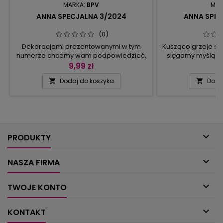
MARKA:
BPV
MAR
ANNA SPECJALNA 3/2024
ANNA SPEC
(0)
Dekoracjami prezentowanymi w tym
Kusząco grzeje sło
numerze chcemy wam podpowiedzieć,
sięgamy myślą d
co ciekawego można stworzyć, ile
urlopu.Tymczase
9,99 zł
9
jeszcze tematów pozostaje do odkrycia,
namiastkę wakacy
Dodaj do koszyka
Doda


jak wykorzystać własne zdolności do
tym numerze Ann
zrobienia niepowtarzalnych jesiennych
was namówić na
ozdób.Liście klonu, drzewa, sowy,
drobiazgów (miska
ślimaczki, kwiaty na parapecie,
wszystkie akces
muchomorki, dynie znalazły w tej Annie
breloczki) i h
Specjalnej swoje odpowiedniki
związanych z

wykonane...
PRODUKTY

NASZA FIRMA

TWOJE KONTO

KONTAKT