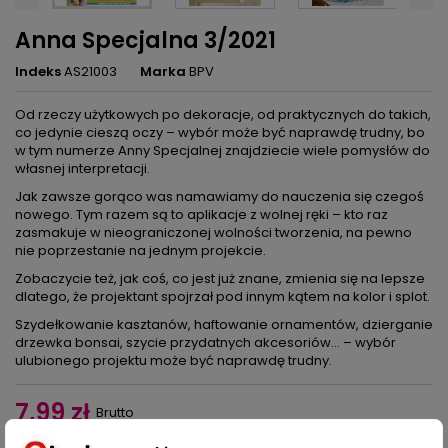
Anna Specjalna 3/2021
Indeks
AS21003
Marka
BPV
Od rzeczy użytkowych po dekoracje, od praktycznych do takich,
co jedynie cieszą oczy – wybór może być naprawdę trudny, bo
w tym numerze Anny Specjalnej znajdziecie wiele pomysłów do
własnej interpretacji.
Jak zawsze gorąco was namawiamy do nauczenia się czegoś
nowego. Tym razem są to aplikacje z wolnej ręki – kto raz
zasmakuje w nieograniczonej wolności tworzenia, na pewno
nie poprzestanie na jednym projekcie.
Zobaczycie też, jak coś, co jest już znane, zmienia się na lepsze
dlatego, że projektant spojrzał pod innym kątem na kolor i splot.
Szydełkowanie kasztanów, haftowanie ornamentów, dzierganie
drzewka bonsai, szycie przydatnych akcesoriów... – wybór
ulubionego projektu może być naprawdę trudny.
7,99 zł
Brutto