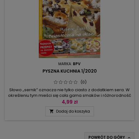
MARKA:
BPV
PYSZNA KUCHNIA 1/2020
(0)
Słowo „sernik” oznacza nie tylko ciasto z dodatkiem sera. W
określeniu tym mieści się cała gama smaków i różnorodność
doznań, które odczuwamy podczas kosztowania deseru, a
4,99 zł
ten numer jest cenną próbką kulinarnej pomysłowości.
Dodaj do koszyka

Znajdziecie w nim serniki na kruchym spodzie (np. waniliowy,
z jeżynami, kwaśnymi jabłkami, mango i z bezowym
wierzchem). Są serniki...
POWRÓT DO GÓRY
