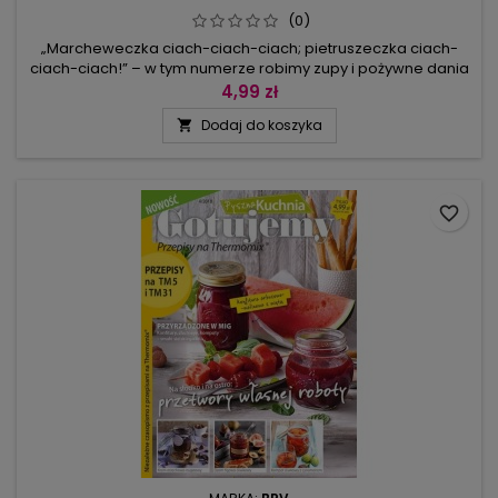
(0)
„Marcheweczka ciach-ciach-ciach; pietruszeczka ciach-
ciach-ciach!” – w tym numerze robimy zupy i pożywne dania
jednogarnkowe! Mamy przepisy na rozgrzewającą
4,99 zł
kartoflankę z kiełbasą, soczewicową ze szpinakiem i chili con
Dodaj do koszyka

carne. Są też zdrowe i pożywne dania: kapuśniak na winie,
gumbo z południowych stanów USA, zupa warzywna i zupa z
białą kiełbasą....
favorite_border