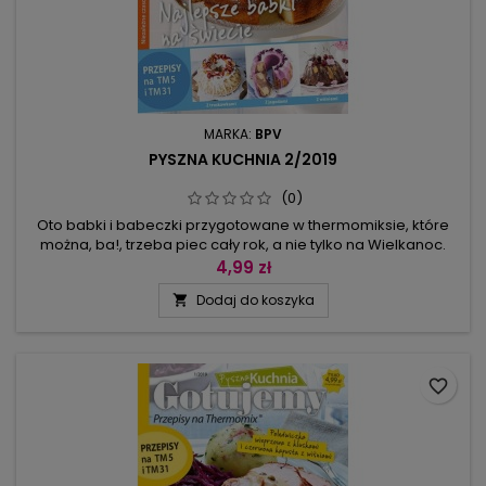
MARKA:
BPV
PYSZNA KUCHNIA 2/2019
(0)
Oto babki i babeczki przygotowane w thermomiksie, które
można, ba!, trzeba piec cały rok, a nie tylko na Wielkanoc.
Dowody są w przepisach. Bez wątpienia jednak w święta
4,99 zł
waszą miłość zdobędą dwie babki, z rodzynkami i z
Dodaj do koszyka

pomarańczowym kremem. Na przyjęcie dla dorosłych
najlepsza będzie zaś babka o smaku brazylijskiego koktajlu
caipirinha oraz babeczki...
favorite_border