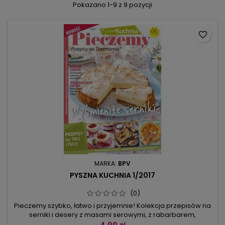
Pokazano 1-9 z 9 pozycji
favorite_border
MARKA:
BPV
PYSZNA KUCHNIA 1/2017
(0)
Pieczemy szybko, łatwo i przyjemnie! Kolekcja przepisów na
serniki i desery z masami serowymi, z rabarbarem,
porzeczkami, truskawkami. Muffiny, minitarty, zielone torciki z