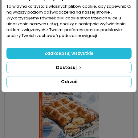
Ta witryna korzysta z własnych plików cookie, aby zapewnić Ci
najwyższy poziom doświadczenia na naszej stronie .
MARKA:
BPV
Wykorzystujemy również pliki cookie stron trzecich w celu
PYSZNA KUCHNIA 3/2018
ulepszenia naszych usług, analizy a nastepnie wyświetlania
reklam związanych z Twoimi preferencjami na podstawie
(0)
analizy Twoich zachowań podczas nawigacji.
Przyrządzanie ciast ucieranych w thermomiksie to czysta
przyjemność. Wystarczy włożyć wyszczególnione w przepisie
składniki, wymieszać je zgodnie z instrukcją, przełożyć do
4,99 zł
Zaakceptuj wszystkie
formy i upiec. Reszta to szczegóły, które znajdziecie w
Dodaj do koszyka

najnowszym numerze „Pysznej Kuchni”. Dzięki
zamieszczonym przepisom z łatwością przygotujecie
Dostosuj
brownie z cukinią, babkę maślaną z...
Odrzuć
favorite_border