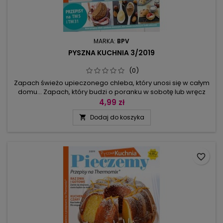
MARKA:
BPV
PYSZNA KUCHNIA 3/2019
(0)
Zapach świeżo upieczonego chleba, który unosi się w całym
domu... Zapach, który budzi o poranku w sobotę lub wręcz
przeciwnie: nie pozwala zasnąć wieczorem, a jeszcze nie
4,99 zł
wolno jeść, bo nie chleb ostygł. Na samą myśl o chrupiącej
Dodaj do koszyka

skórce, ślinka cieknie... Puszyste bułeczki, paluchy, chleb
jogurtowy lub z płatkami owsianymi, gryczane chlebki z
amarantusem,...
favorite_border