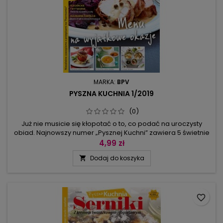
MARKA:
BPV
PYSZNA KUCHNIA 1/2019
(0)
Już nie musicie się kłopotać o to, co podać na uroczysty
obiad. Najnowszy numer „Pysznej Kuchni” zawiera 5 świetnie
skomponowanych menu z przystawką, daniem głównym i
4,99 zł
deserem, które bezproblemowo przygotujecie w
Dodaj do koszyka

thermomiksie. W pierwszej karcie postawiliśmy na elegancję,
dlatego proponujemy pierś kaczki z sosem z kumkwatów, a
w drugim menu na wystawność z...
favorite_border