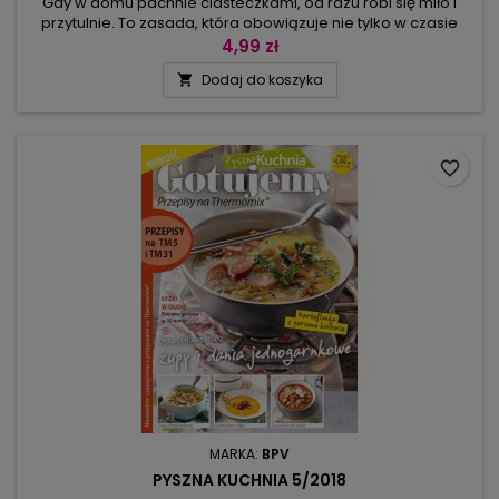
Gdy w domu pachnie ciasteczkami, od razu robi się miło i
przytulnie. To zasada, która obowiązuje nie tylko w czasie
świąt, więc zeszyt z przepisami na małe wypieki przyda się
4,99 zł
przez cały rok. Oczywiście pierniki norymberskie, kulki
Dodaj do koszyka

orzechowo-nugatowe, ciasteczka migdałowe czy waniliowe
chmurki najlepiej smakują w grudniu, ale cytrynowymi
markizami,...
favorite_border
MARKA:
BPV
PYSZNA KUCHNIA 5/2018