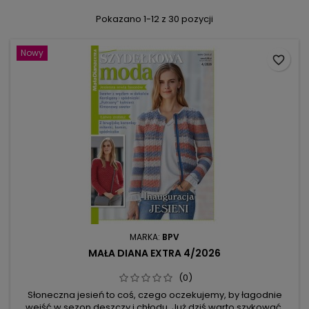
Pokazano 1-12 z 30 pozycji
Nowy
favorite_border
MARKA:
BPV
MAŁA DIANA EXTRA 4/2026
(0)
Słoneczna jesień to coś, czego oczekujemy, by łagodnie
wejść w sezon deszczy i chłodu. Już dziś warto szykować