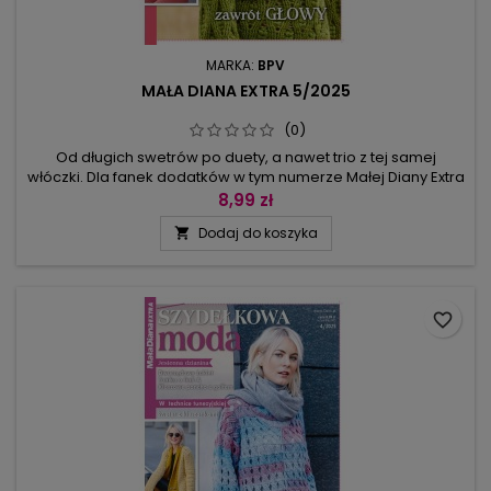
MARKA:
BPV
MAŁA DIANA EXTRA 5/2025
(0)
Od długich swetrów po duety, a nawet trio z tej samej
włóczki. Dla fanek dodatków w tym numerze Małej Diany Extra
mamy czapki, chusty i kominy. Najważniejszy jest jednak
8,99 zł
sweter: raz puchaty moherowy, raz w stylu etno z kieszenią
Dodaj do koszyka

kangurką i sznurowaniem, albo modele zachwycające
graficznym układem pasków, prążków lub... wspaniałym
pęczkowym splotem. W tym...
favorite_border