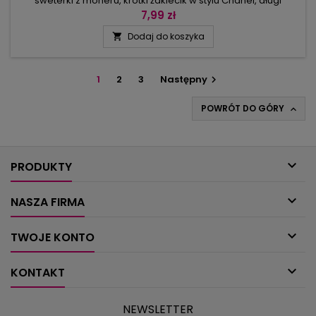
sweterki z moheru, krótki żakiecik w stylu Chanel, długi
płaszcz z patchworkowym dołem z kwadratów, ale też
7,99 zł
znalazło się miejsce dla ciepłego półgolfu z zapięciem na
Dodaj do koszyka

ramieniu, dużej chusty z haftowanymi brzegami oraz
ramoneski nabijanej ćwiekami – doskonałego wierzchniego
okrycia, które już niedługo...
1
2
3
Następny

POWRÓT DO GÓRY


PRODUKTY

NASZA FIRMA

TWOJE KONTO

KONTAKT
NEWSLETTER