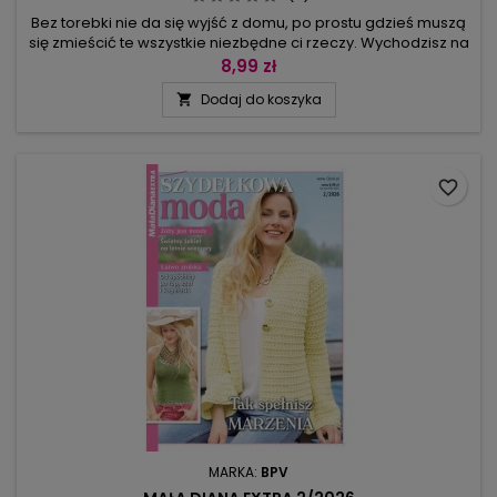
Bez torebki nie da się wyjść z domu, po prostu gdzieś muszą
się zmieścić te wszystkie niezbędne ci rzeczy. Wychodzisz na
kilka godzin – potrzebna jest mała torebka do ręki,
8,99 zł
kosmetyczka, portmonetka. Wychodzisz na cały dzień? Tutaj
Dodaj do koszyka

trzeba dołożyć sporo do podstawowego zestawu.Dlatego w
tym numerze Małej Diany Extra znajdziesz torbę-muszelkę na
długim...
favorite_border
MARKA:
BPV