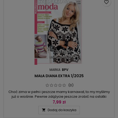
favorite_border
MARKA:
BPV
MAŁA DIANA EXTRA 1/2025
(0)
Choć zima w pełni i jeszcze mamy karnawał, to my myślimy
już o wiośnie. Pewnie zdążycie jeszcze zrobić na ostatki
ażurowe poncho z gwiazdek – jeśli wybierzecie na nie
7,99 zł
bardziej błyszczącą nitkę, to stanie się wspaniałą kreacją.
Dodaj do koszyka

Koronkowe bluzki, narzutki szydełkowane z rozmachem,
bajecznie kolorowy sweter udający kopertowy fason,