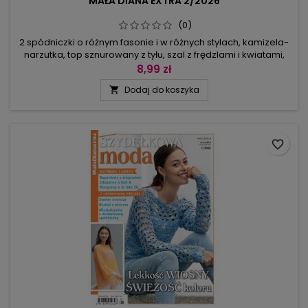
MAŁA DIANA EXTRA 2/2026
(0)
2 spódniczki o różnym fasonie i w różnych stylach, kamizela-
narzutka, top sznurowany z tyłu, szal z frędzlami i kwiatami,
pled z kółek, kapelusik oraz żakiety na chłodniejsze wieczory
8,99 zł
i topy na ramiączkach na gorące dni. Mamy patent na letnią
Dodaj do koszyka

sukienkę: góra jest zrobiona na szydełku, a spódniczka z
tkaniny i ozdobiona na dole szydełkową koronką - szybko i...
favorite_border