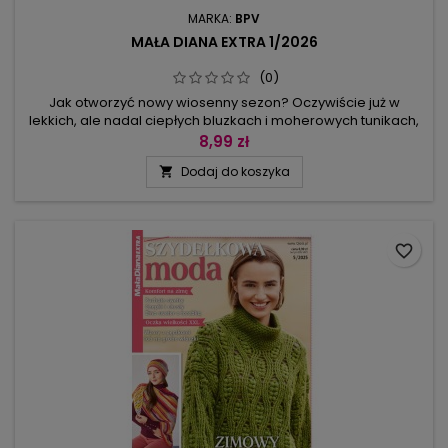
MARKA:
BPV
MAŁA DIANA EXTRA 1/2026
(0)
Jak otworzyć nowy wiosenny sezon? Oczywiście już w
lekkich, ale nadal ciepłych bluzkach i moherowych tunikach,
sweterkach i żakietach. Euforię wywoła zielony żakiet w
8,99 zł
muszelkowy wzór przerabiany od góry w dół, cieniowana
Dodaj do koszyka

sukienka o kroju wyszczuplającym sylwetkę, kolorowa długa i
wąska chusta, turkusowa kamizelka w reliefowe
warkoczowe sploty. Są swetry...
favorite_border