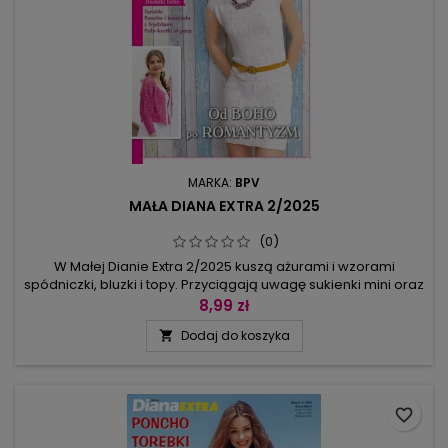
MARKA:
BPV
MAŁA DIANA EXTRA 2/2025
(0)
W Małej Dianie Extra 2/2025 kuszą ażurami i wzorami
spódniczki, bluzki i topy. Przyciągają uwagę sukienki mini oraz
długie kamizele w stylu boho ozdobione frędzlami. Do letnich
8,99 zł
strojów przyda się odpowiednia torebka – może być
Dodaj do koszyka

zrobiona z tej samej włóczki, co top – wtedy razem stworzą
duet albo też można na torebkę wykorzystać zupełnie inne
włóczki, ale...
favorite_border