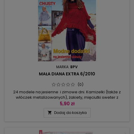
MARKA:
BPV
MAŁA DIANA EXTRA 6/2010
(0)
24 modele na jesienne i zimowe dni. Kamizelki (także z
włóczek metalizowanych), żakiety, mięciutki sweter z
hiszpańskim kołnierzem, koronkowe ażury, patchworkowe
5,90 zł
poncho, prosta w kroju sukienka, czapka i szal, inspirowane
Dodaj do koszyka

stylem ludowym i bajecznie kolorowe: ozdobny pasek i
żakiet, modele z włóczek flauszowych, cieniutkich oraz
grubych i efektownych.