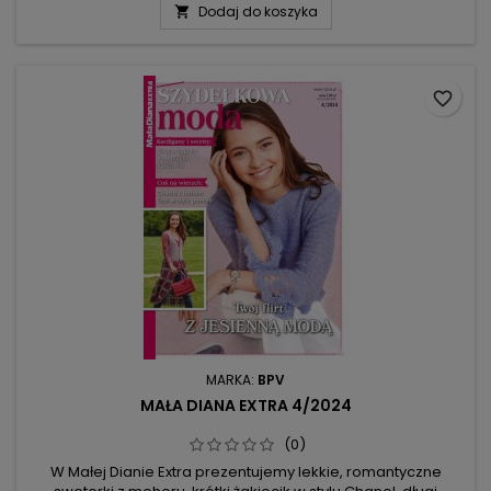
Dodaj do koszyka

nie przemarzły nam ręce. W Małej Dianie Extra znajdziecie
duży wybór modeli w modnych kolorach, które będą
wspaniałym...
favorite_border
MARKA:
BPV
MAŁA DIANA EXTRA 4/2024
(0)
W Małej Dianie Extra prezentujemy lekkie, romantyczne