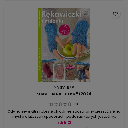
kimonowy żakiet z...
favorite_border
MARKA:
BPV
MAŁA DIANA EXTRA 5/2024
(0)
Gdy na zewnątrz robi się chłodniej, zaczynamy cieszyć się na
myśl o dłuższych spacerach, podczas których jesteśmy,
rzecz jasna, ciepło otulone. I wtedy właśnie rękawiczki i
7,99 zł
mitenki okazują się tym dodatkiem stroju, który zadba o to, by