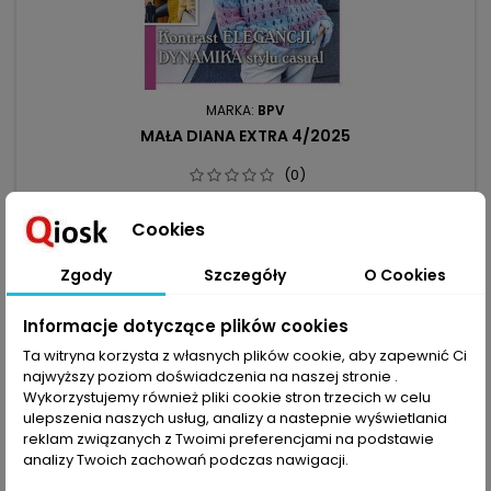
MARKA:
BPV
MAŁA DIANA EXTRA 4/2025
(0)
Gdy chłód poranka rozciąga się na cały dzień, przychodzi
pora na ciepłe swetry. Dwurzędowy płaszczyk, sweter
Cookies
futerkowy przypominający „baranka” lub długi żakiet z
8,99 zł
szalem – każde z nich to świetnie okrycie wierzchnie.Jest też
Zgody
Szczegóły
O Cookies
Dodaj do koszyka

elegancka kobieca tunika o linii A z bufiastymi rękawami i
dołem ściąganym sznureczkiem, szykowny kopertowy
sweter z koronkowymi...
Informacje dotyczące plików cookies
Ta witryna korzysta z własnych plików cookie, aby zapewnić Ci
favorite_border
najwyższy poziom doświadczenia na naszej stronie .
Wykorzystujemy również pliki cookie stron trzecich w celu
ulepszenia naszych usług, analizy a nastepnie wyświetlania
reklam związanych z Twoimi preferencjami na podstawie
analizy Twoich zachowań podczas nawigacji.