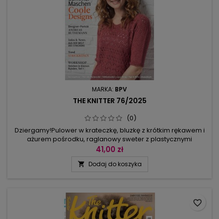
MARKA:
BPV
THE KNITTER 76/2025
(0)
Dziergamy!Pulower w krateczkę, bluzkę z krótkim rękawem i
ażurem pośrodku, raglanowy sweter z plastycznymi
łańcuchami warkoczy z czarnymi środkami w ogniwach, a
41,00 zł
także narzutkę na ramiona, sweter z bufkami w kontrastowe
Dodaj do koszyka

biało-czarne szlaki, kolorową kamizelkę we wzór pawiego
ogona.Wśród modeli romantycznych: sweterek w miętowo-
szarych kolorach z luźnym...
favorite_border