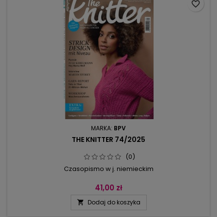
favorite_border
MARKA:
BPV
THE KNITTER 74/2025
(0)
Czasopismo w j. niemieckim
41,00 zł
Dodaj do koszyka
