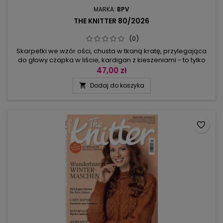
MARKA:
BPV
THE KNITTER 80/2026
(0)
Skarpetki we wzór ości, chusta w tkaną kratę, przylegająca
do głowy czapka w liście, kardigan z kieszeniami - to tylko
niektóre z najnowszych projektów dziewiarskich
47,00 zł
prezentowanych w The Knitter 80.Obszerny sweter z
Dodaj do koszyka

wykładanym golfem, żakardowy kardigan z przodami i tyłem
we wzór Fair Isle, subtelnie kolorowy półgolf robiony do pach
w okrążeniach i dalej...
favorite_border