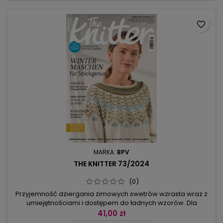
favorite_border
MARKA:
BPV
THE KNITTER 73/2024
(0)
Przyjemność dziergania zimowych swetrów wzrasta wraz z
umiejętnościami i dostępem do ładnych wzorów. Dla
wszystkich spragnionych nowości mamy: kardigan z
41,00 zł
cieniowanej włóczki, pelerynkę z liściastą bordiurą,