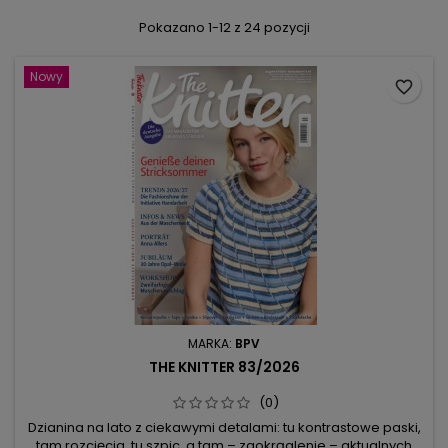
Pokazano 1-12 z 24 pozycji
Nowy
favorite_border
MARKA:
BPV
THE KNITTER 83/2026
(0)
Dzianina na lato z ciekawymi detalami: tu kontrastowe paski,
tam rozcięcia, tu szpic, a tam – zaokrąglenie – aktualnych