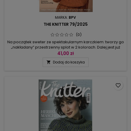
MARKA:
BPV
THE KNITTER 79/2025
(0)
Na początek sweter ze spektakularnym karczkiem: tworzy go
„nakładany” przestrzenny splot w 2 kolorach. Dalej jest już
łatwiej, bo możemy zacząć od prostszych ubrań: kardiganu
41,00 zł
w strukturalny wzór, swetra w orzechowym kolorze z pasami
Dodaj do koszyka

ażuru i warkoczy na przodzie, raglanowego golfu w
krateczkę utworzoną z włóczek w 5 kolorach. W tym sezonie
modne są tweedy:...
favorite_border