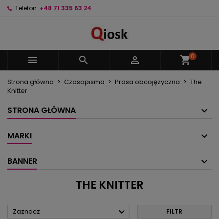
Telefon:
+48 71 335 63 24
×
×
×
×
Moje listy życzeń
((modalTitle))
Utwórz listę życzeń
Zaloguj się
Utwórz nową listę
add_circle_outline
((confirmMessage))
Musisz być zalogowany by zapisać produkty na
Nazwa listy życzeń
swojej liście życzeń.
0



shopping_cart
((cancelText))
((modalDeleteText))
Strona główna
Czasopisma
Prasa obcojęzyczna
The
Anuluj
Zaloguj się
Knitter
Anuluj
Utwórz listę życzeń
STRONA GŁÓWNA
MARKI
BANNER
THE KNITTER

Zaznacz
FILTR