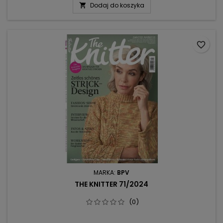
Dodaj do koszyka

żakardowe mitenki w komplecie z kominem w drobny
wzorek, męski sweter z geometrycznym szlaczkiem.Z
młodzieżowych propozycji znajdzie się sweter z...
favorite_border
MARKA:
BPV
THE KNITTER 71/2024
(0)