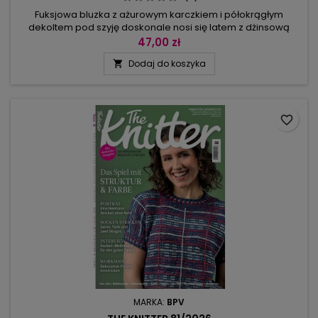
Fuksjowa bluzka z ażurowym karczkiem i półokrągłym
dekoltem pod szyję doskonale nosi się latem z dżinsową
spódnicą, w nieco chłodniejsze dni na sukienkę można
47,00 zł
założyć bezrękawnik z fantastycznym wzorem reliefowym.
Dodaj do koszyka

Mamy rarytas: bolerko ze skośnymi przodami i zaznaczoną
ażurem linią raglanu: zaczyna się je od góry w 4 częściach,
osobno przerabia dolną...
favorite_border
MARKA:
BPV