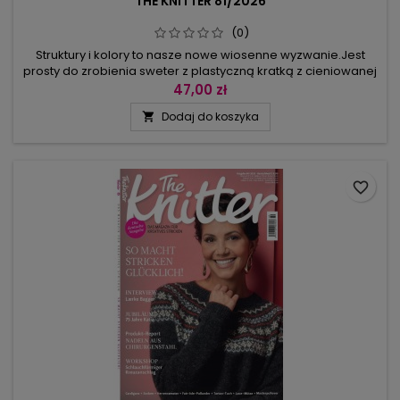
THE KNITTER 81/2026
(0)
Struktury i kolory to nasze nowe wiosenne wyzwanie.Jest
prosty do zrobienia sweter z plastyczną kratką z cieniowanej
włóczki, a w każdej krateczce niespodzianka: ukośny
47,00 zł
przebieg wzoru z oczek prawych i lewych. Sweter z dekoltem
Dodaj do koszyka

V został tak zaprojektowany, by brzegi dekoltu rozchodziły
się naturalnie z przebiegu ukośnego wzoru.Odmiennymi
propozycjami są...
favorite_border