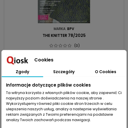
MARKA:
BPV
THE KNITTER 78/2025
(0)
Prosty strukturalny sweter, liliowy kardigan z pionowymi
ażurami i bufiastymi rękawami albo żakardowa kamizelka -
Cookies
już na wstępie jest na czym zawiesić oko.Dalej kolejne
41,00 zł
dziewiarskie rarytasy: sweter z okrągłym karczkiem w
Zgody
Szczegóły
O Cookies
Dodaj do koszyka

warkoczowe kompozycje, gładki sweter szeroki jak poncho,
dopasowany model z kominem i kardigan z grubej włóczki,
którego ozdobą jest...
Informacje dotyczące plików cookies
Ta witryna korzysta z własnych plików cookie, aby zapewnić Ci
favorite_border
najwyższy poziom doświadczenia na naszej stronie .
Wykorzystujemy również pliki cookie stron trzecich w celu
ulepszenia naszych usług, analizy a nastepnie wyświetlania
reklam związanych z Twoimi preferencjami na podstawie
analizy Twoich zachowań podczas nawigacji.