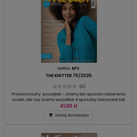
MARKA:
BPV
THE KNITTER 75/2025
(0)
Prowizoryczny początek - znamy ten sposób nabierania
oczek, ale czy znamy wszystkie 4 sposoby nazywane tak
samo? Bardzo się one różnią i dają różne możliwości.
41,00 zł
Sprawdźcie same!A co jeszcze ciekawego w Knitterze? Szal
Dodaj do koszyka

w pasy w romby z efektem cienia, kamizelka dla niego,
raglanowy sweterek z ze spodenkami dla dziecka,
żakardowe skarpetki, kamizelki,...