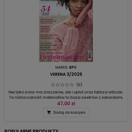
MARKA:
BPV
VERENA 3/2026
(0)
Nie tylko kolor ma znaczenie, ale i splot oraz faktura włóczki.
Ta różnorodność materiałów to baza swetrów z żakardami,
kardiganów długich i krótkich, luźnych golfów z warkoczami.
47,00 zł
Dobrze się mają wzory w cętki (dziergane w kontrastowym
Dodaj do koszyka

beżu i fiolecie), zygzaki i kratka (dla odmiany w zieleni i
brązie). W sportowych swetrach wiedzie prym połączenie...
POPULARNE PRODUKTY