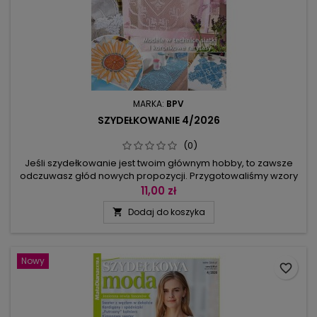
MARKA:
BPV
SZYDEŁKOWANIE 4/2026
(0)
Jeśli szydełkowanie jest twoim głównym hobby, to zawsze
odczuwasz głód nowych propozycji. Przygotowaliśmy wzory
siatkowe: bieżniki z sercami, z koniczynką, z winogronami, z
11,00 zł
motylami, z kwadratami i ornamentami (obrusik na kawowy
Dodaj do koszyka

stolik), z królewskimi liliami (różowy obrus), a także komplet
owalny bieżnik i kwadratowa serwetka z szachownicą i
frymuśną...
Nowy
favorite_border