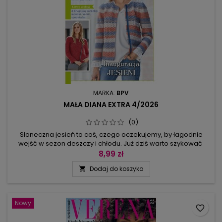
MARKA:
BPV
MAŁA DIANA EXTRA 4/2026
(0)
Słoneczna jesień to coś, czego oczekujemy, by łagodnie
wejść w sezon deszczy i chłodu. Już dziś warto szykować
lekkie sweterki, minispódniczkę, mitenki i komin z koronką
8,99 zł
brugijską (łatwo zrobisz według kursu), szal à la poncho z
Dodaj do koszyka

frędzlami oraz 4 propozycje tak lubianych kardiganów: każdy
ma ciekawą fakturę, jest w innym stylu i co najważniejsze:...
Nowy
favorite_border