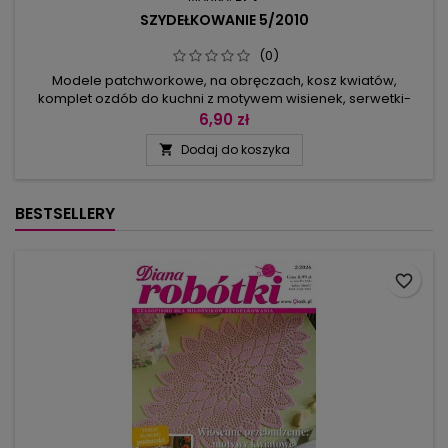
SZYDEŁKOWANIE 5/2010
(0)
Modele patchworkowe, na obręczach, kosz kwiatów,
komplet ozdób do kuchni z motywem wisienek, serwetki-
podkładki w jesienne owoce: gruszka, śliwka i jabłko, obrusy
6,90 zł
na stoły okrągłe i kwadratowe, serwetki ozdobione
Dodaj do koszyka

naszywanymi kwiatami, bieżniki, koronki do chusteczek,
efektowne drobiazgi do łazienki oraz narzuta na łóżko.
BESTSELLERY
favorite_border