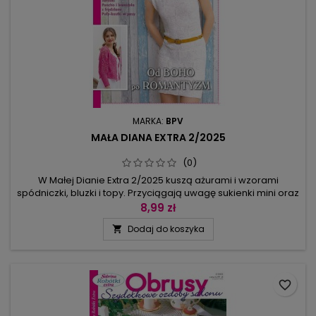
MARKA:
BPV
MAŁA DIANA EXTRA 2/2025
(0)
W Małej Dianie Extra 2/2025 kuszą ażurami i wzorami
spódniczki, bluzki i topy. Przyciągają uwagę sukienki mini oraz
długie kamizele w stylu boho ozdobione frędzlami. Do letnich
8,99 zł
strojów przyda się odpowiednia torebka – może być
Dodaj do koszyka

zrobiona z tej samej włóczki, co top – wtedy razem stworzą
duet albo też można na torebkę wykorzystać zupełnie inne
włóczki, ale...
favorite_border