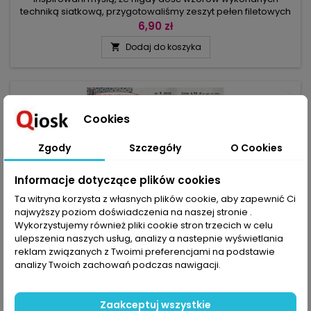
techniką siatkową, przygotowaliśmy zeszyt pełen filetowych
serwet, serwetek, plis, obrusów i bieżników. Ale nie
6,90 zł
ograniczyliśmy się tylko do nich: śnieżnobiały bieżnik
Dodaj do koszyka

wykonujemy z 36 motywów, które na koniec łączymy ze
sobą, podobnie jak kwiatowe elementy w serwetce
patchworkowej. Osobna grupa to modele,...
favorite_border
Cookies
Zgody
Szczegóły
O Cookies
Informacje dotyczące plików cookies
Ta witryna korzysta z własnych plików cookie, aby zapewnić Ci
najwyższy poziom doświadczenia na naszej stronie .
Wykorzystujemy również pliki cookie stron trzecich w celu
ulepszenia naszych usług, analizy a nastepnie wyświetlania
reklam związanych z Twoimi preferencjami na podstawie
analizy Twoich zachowań podczas nawigacji.
MARKA:
BPV
SZYDEŁKOWANIE 4/2010
Zaakceptuj wszystkie