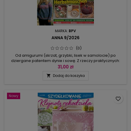
MARKA:
BPV
ANNA 9/2026
(0)
Od amigurumi (skrzat, grzybki, lisek w samolocie) po
dziergane patentem dynie i sowę. Z rzeczy praktycznych:
szydełkowany przybornik-grzybek, łapki kuchenne z
31,00 zł
grzybkami, rękawiczki i skarpetki z jeżykiem, swetry dla niej i
Dodaj do koszyka

dla niego, szaliki, komin. Już teraz możemy szykować się na
babie lato, robiąc makramę z listkami i frędzlami (dekoracja i
podkładki...
Nowy
favorite_border