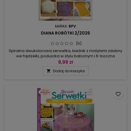
MARKA:
BPV
DIANA ROBÓTKI 2/2026
(0)
Spiralna dwukolorowa serwetka, bieżnik z motylami zdobny
we frędzelki, poduszka w stylu babcinym i 6-boczna
koronkowa poduszka oraz siatkowa kolekcja z tulipanami –
8,99 zł
wszystkie wzory zamieszczone w czasopiśmie mają duże
Dodaj do koszyka

wykresy i schematy, najczęściej w kilku kolorach tak, aby
łatwo było przerabiać poszczególne etapy.Wśród ciekawych
pomysłów: symetryczne...
favorite_border