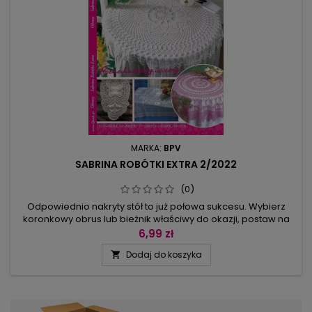
MARKA:
BPV
SABRINA ROBÓTKI EXTRA 2/2022
(0)
Odpowiednio nakryty stół to już połowa sukcesu. Wybierz
koronkowy obrus lub bieżnik właściwy do okazji, postaw na
stole wazon z kwiatami, paterę z owocami lub słodkościami
6,99 zł
– te rzeczy tworzą przytulny klimat w domu. Prezentujemy
Dodaj do koszyka

obrusy z ornamentami, liśćmi, kwiatami, z jelonkami,
owocami – są zrobione w technice siatkowej. Leśne siedlisko
czy przyjęcie w...