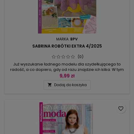
MARKA:
BPV
SABRINA ROBÓTKI EXTRA 4/2025
(0)
Już wyszukanie ładnego modelu dla szydełkującego to
radość, a co dopiero, gdy od razu znajdzie ich kilka. W tym
numerze Sabriny Robótki extra są serwetki-kwiatki i bieżniki z
9,99 zł
motywem liści, serwetki z wirującymi rozetkami oraz
Dodaj do koszyka

geometryczne siatki. Wśród modeli: obrus prostokątny i
kwadratowy z pęczkowymi kwiatami oraz serwetka z
wzorem przypominający...
favorite_border