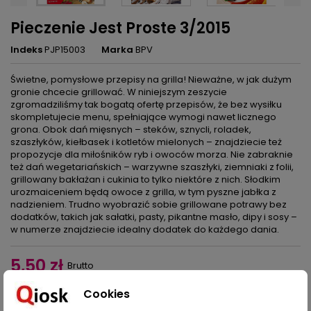
Pieczenie Jest Proste 3/2015
Indeks
PJP15003
Marka
BPV
Świetne, pomysłowe przepisy na grilla! Nieważne, w jak dużym
gronie chcecie grillować. W niniejszym zeszycie
zgromadziliśmy tak bogatą ofertę przepisów, że bez wysiłku
skompletujecie menu, spełniające wymogi nawet licznego
grona. Obok dań mięsnych – steków, sznycli, roladek,
szaszłyków, kiełbasek i kotletów mielonych – znajdziecie też
propozycje dla miłośników ryb i owoców morza. Nie zabraknie
też dań wegetariańskich – warzywne szaszłyki, ziemniaki z folii,
grillowany bakłażan i cukinia to tylko niektóre z nich. Słodkim
urozmaiceniem będą owoce z grilla, w tym pyszne jabłka z
nadzieniem. Trudno wyobrazić sobie grillowane potrawy bez
dodatków, takich jak sałatki, pasty, pikantne masło, dipy i sosy –
w numerze znajdziecie idealny dodatek do każdego dania.
5,50 zł
Brutto
Cookies
Dodaj do koszyka
Ilość
