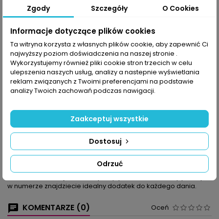
Zgody
Szczegóły
O Cookies
Udostępnij
Informacje dotyczące plików cookies
Ta witryna korzysta z własnych plików cookie, aby zapewnić Ci
najwyższy poziom doświadczenia na naszej stronie .
OPIS
SZCZEGÓŁY PRODUKTU
Wykorzystujemy również pliki cookie stron trzecich w celu
ulepszenia naszych usług, analizy a nastepnie wyświetlania
Świetne, pomysłowe przepisy na grilla! Nieważne, w jak dużym
reklam związanych z Twoimi preferencjami na podstawie
gronie chcecie grillować. W niniejszym zeszycie
analizy Twoich zachowań podczas nawigacji.
zgromadziliśmy tak bogatą ofertę przepisów, że bez wysiłku
skompletujecie menu, spełniające wymogi nawet licznego
grona. Obok dań mięsnych – steków, sznycli, roladek,
Zaakceptuj wszystkie
szaszłyków, kiełbasek i kotletów mielonych – znajdziecie też
propozycje dla miłośników ryb i owoców morza. Nie zabraknie
Dostosuj
też dań wegetariańskich – warzywne szaszłyki, ziemniaki z folii,
grillowany bakłażan i cukinia to tylko niektóre z nich. Słodkim
urozmaiceniem będą owoce z grilla, w tym pyszne jabłka z
Odrzuć
nadzieniem. Trudno wyobrazić sobie grillowane potrawy bez
dodatków, takich jak sałatki, pasty, pikantne masło, dipy i sosy –
w numerze znajdziecie idealny dodatek do każdego dania.
KOMENTARZE (0)
Oceń