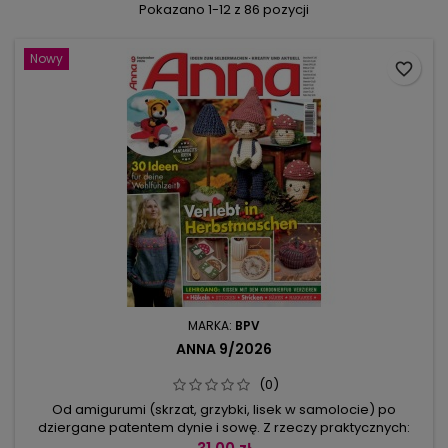
Pokazano 1-12 z 86 pozycji
Nowy
favorite_border
MARKA:
BPV
ANNA 9/2026
(0)
Od amigurumi (skrzat, grzybki, lisek w samolocie) po
dziergane patentem dynie i sowę. Z rzeczy praktycznych:
szydełkowany przybornik-grzybek, łapki kuchenne z