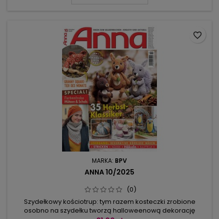
wiewiórką, lisem i niedźwiedziem. Wśród trójwymiarowych
dekoracji zrobione na...
favorite_border
MARKA:
BPV
ANNA 10/2025
(0)
Szydełkowy kościotrup: tym razem kosteczki zrobione
osobno na szydełku tworzą halloweenową dekorację