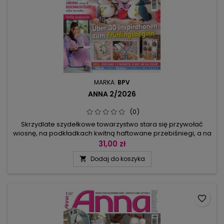
MARKA:
BPV
ANNA 2/2026
(0)
Skrzydlate szydełkowe towarzystwo stara się przywołać
wiosnę, na podkładkach kwitną haftowane przebiśniegi, a na
owalnych zawieszkach widzimy wiosenne kwiaty zrobione w
31,00 zł
technice punch needle. Wśród reprezentantów małych
Dodaj do koszyka

ozdób są też kwiaty w doniczkach z włóczki chenille i
kurki. Praktyczne i piękne - wg tej dewizy powstały: dziergane
poncho-koc na czas...
favorite_border