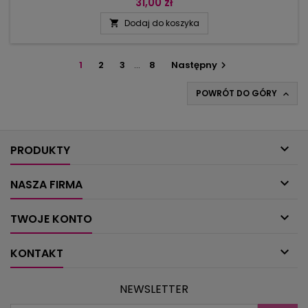
pospołu z monsterkami (z pomponów) i z dyniami: można je
31,00 zł
uszyć z resztek tkanin (kurs szycia) lub również zrobić na
Dodaj do koszyka

szydełku i ozdobić bogatym ornamentem. Wśród zwierzątek:
sowy (stopery do drzwi i dekoracje w wianuszku), lisek z
afrykańskich granny...
1
2
3
…
8
Następny

POWRÓT DO GÓRY


PRODUKTY

NASZA FIRMA

TWOJE KONTO

KONTAKT
NEWSLETTER