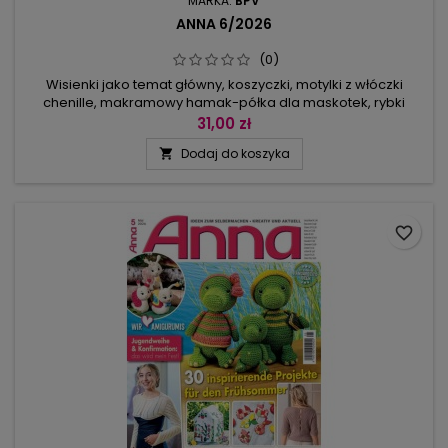
MARKA:
BPV
ANNA 6/2026
(0)
Wisienki jako temat główny, koszyczki, motylki z włóczki
chenille, makramowy hamak-półka dla maskotek, rybki
pływające wokół pufa, na którym niebieskie i jasnoniebieskie
31,00 zł
pasy tworzą wzór fal – to zadania dla szydełkujących i
Dodaj do koszyka

dziergających. W ogrodzie sporo zwierzątek z włóczki:
biedronki i chrząszcze z cekinowymi skrzydełkami, ślimak
winniczek z...
favorite_border