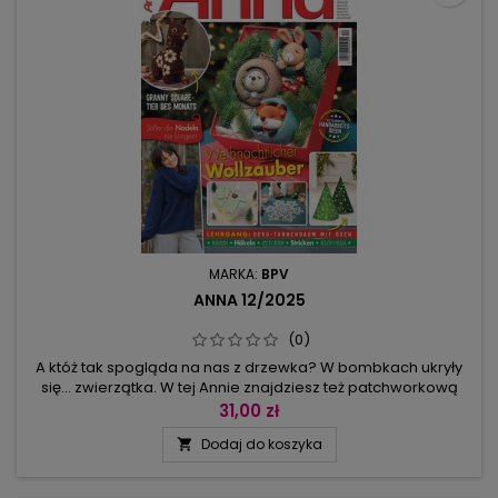
MARKA:
BPV
ANNA 12/2025
(0)
A któż tak spogląda na nas z drzewka? W bombkach ukryły
się… zwierzątka. W tej Annie znajdziesz też patchworkową
lamę i grzechotkę misia (w komplecie ze sweterkiem,
31,00 zł
spodenkami i skarpetkami zrobionymi na drutach dla
Dodaj do koszyka

maluszka). Na drutach powstały też swetry damskie, a na
młynku dziewiarskim - bałwanek. Dalej prezentujemy
woreczek w sam raz na prezent...