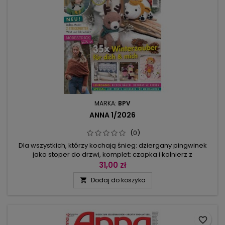
MARKA:
BPV
ANNA 1/2026
(0)
Dla wszystkich, którzy kochają śnieg: dziergany pingwinek
jako stoper do drzwi, komplet: czapka i kołnierz z
pingwinkiem - zawsze trzeba nosić razem, bo pinguś jest
31,00 zł
dzielony na pół, zimowe nakrycia na krzesła oraz modny
Dodaj do koszyka

płaszcz, bezrękawnik i swetry.Wśród pomysłów na prezenty:
mikołajowa puszka na przybory do pisania (szydełkowanie),
mitenki o kopertowym...
favorite_border