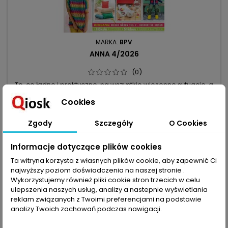
MARKA:
BPV
ANNA 4/2026
(0)
To, co ładne i praktyczne, na wszystkie wiosenne sytuacje, a
do tego zrobione w różnych technikach: szydełkowe kotki
Cookies
amigurumi, wielkanocne szycie z tulipanami, torebka
31,00 zł
zajączek zrobiona na drutach, wianuszek z kurczaczkami i
Dodaj do koszyka

pisankami, kolekcja z owieczkami (karuzela, dywanik,
Zgody
Szczegóły
O Cookies
taboret), fikuśne zawieszki domki. Wpadliśmy też z wizytą na
farmę i powstały:...
Informacje dotyczące plików cookies
favorite_border
Ta witryna korzysta z własnych plików cookie, aby zapewnić Ci
najwyższy poziom doświadczenia na naszej stronie .
Wykorzystujemy również pliki cookie stron trzecich w celu
ulepszenia naszych usług, analizy a nastepnie wyświetlania
reklam związanych z Twoimi preferencjami na podstawie
analizy Twoich zachowań podczas nawigacji.