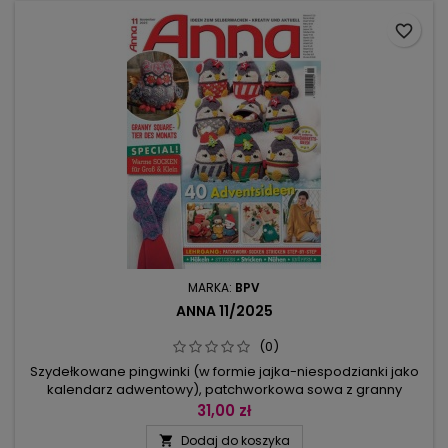
favorite_border
MARKA:
BPV
ANNA 11/2025
(0)
Szydełkowane pingwinki (w formie jajka-niespodzianki jako
kalendarz adwentowy), patchworkowa sowa z granny
squares, świąteczny pociąg z amigurumi, chatka z piernika to
31,00 zł
pomysły do zrealizowania w najbliższym czasie. Są też
Dodaj do koszyka

choinki, bombki ze sznurka oraz haftowane obrazki z