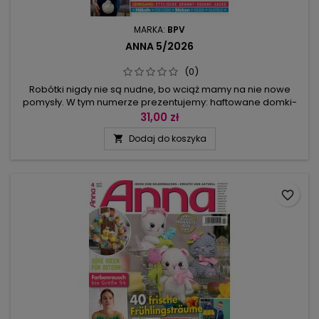
MARKA:
BPV
ANNA 5/2026
(0)
Robótki nigdy nie są nudne, bo wciąż mamy na nie nowe
pomysły. W tym numerze prezentujemy: haftowane domki-
szklarenki, zawieszkę z motylem haftowaną hardangerem,
31,00 zł
sakiewki z płótna, kolorową gąsienicę i owoce uszyte z
Dodaj do koszyka

resztek tkanin.Dla spragnionych mody: szydełkowy kolorowy
plecaczek, elegancki komplet: okrągła torebeczka, kolczyki z
zawieszką i...
favorite_border