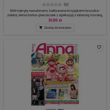
(0)
Stół nakryty nenufarami, haftowana krzyżykami broszka-
żabka, letnia torba-plecaczek z aplikacją z latarnią morską,
a tuż obok figurki mew i latarni morskiej (kolekcja do uszycia)
31,00 zł
oraz szydełkowe kolorowe rybki i koniki morskie – to nasze
Dodaj do koszyka

wakacyjne projekty.Pasują do nich torebka w pasy i
kosmetyczka, szorty z koronką, poncho w kolorach zachodu
słońca,...
favorite_border