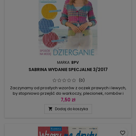
MARKA:
BPV
SABRINA WYDANIE SPECJALNE 3/2017
(0)
Zaczynamy od prostych wzorów z oczek prawych i lewych,
by stopniowo przejść do warkoczy, plecionek, rombów i
liściastych ażurów. W tym wydaniu znajdziecie opisy,
7,50 zł
schematy i rysunki z wykrojami swetrów dla niej i dla niego.
Dodaj do koszyka

Wykonane w stylu vintage, staną się inspiracją dla Waszych
projektów. Nawet jeśli dopiero nauczyłaś się nabierać oczka i
umiesz...
favorite_border