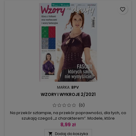
favorite_border
MARKA:
BPV
WZORY I WYKROJE 2/2021
(0)
Na przekór sztampie, na przekór poprawności, dla tych, co
szukają czegoś „z charakterem”. Modele, które
prezentujemy można potraktować jako gotowe do
8,99 zł
wykonania projekty i już po niedługim czasie cieszyć się letnią
Dodaj do koszyka

bluzką w marynarskim stylu, ażurową sukienką z seksownym