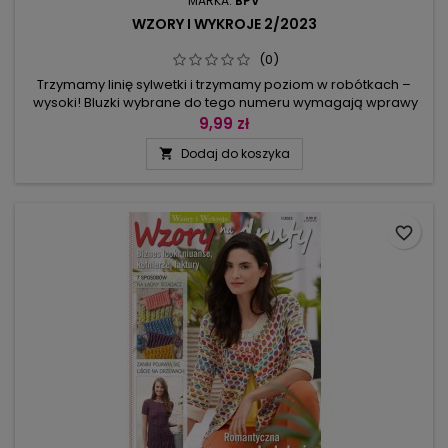
MARKA:
BPV
WZORY I WYKROJE 2/2023
(0)
Trzymamy linię sylwetki i trzymamy poziom w robótkach –
wysoki! Bluzki wybrane do tego numeru wymagają wprawy
w dzierganiu, jak ta, którą widzicie na okładce. Zaczynamy
9,99 zł
jednak od łatwych modeli, ale mimo to z ciekawymi detalami,
Dodaj do koszyka

np. topu w stylu safari lub kimonowej bluzki z „podartym”
przodem. Niektóre z prezentowanych dzianin mogą powstać
dosłownie na...
favorite_border