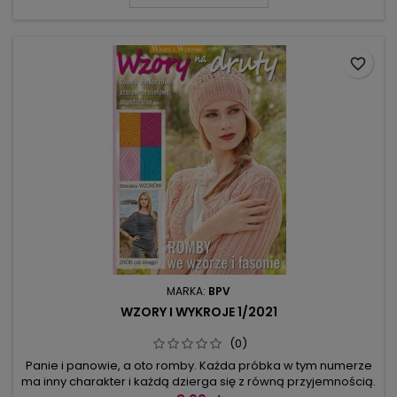
wycięciem na plecach lub zieloną sukienką dopasowującą
się do sylwetki, jak pnącze z...
favorite_border
MARKA:
BPV
WZORY I WYKROJE 1/2021
(0)
Panie i panowie, a oto romby. Każda próbka w tym numerze
ma inny charakter i każdą dzierga się z równą przyjemnością.