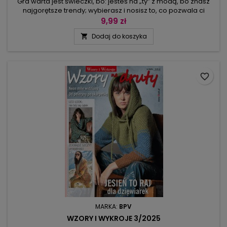
Gra warta jest świeczki, bo: jesteś na „ty” z modą, bo znasz
najgorętsze trendy; wybierasz i nosisz to, co pozwala ci
wyrazić osobowość. W tym numerze znajdziesz: obszerne
9,99 zł
kamizele, swetry z mnóstwem warkoczy, sukienkę, szal z
Dodaj do koszyka

kieszeniami Fair Isle, komin,patentowy kardigan, sweter w
kolorach ziemi, miętowy raglanowy golf, tkany sweter z
kieszonkami i…...
favorite_border
MARKA:
BPV
WZORY I WYKROJE 3/2025