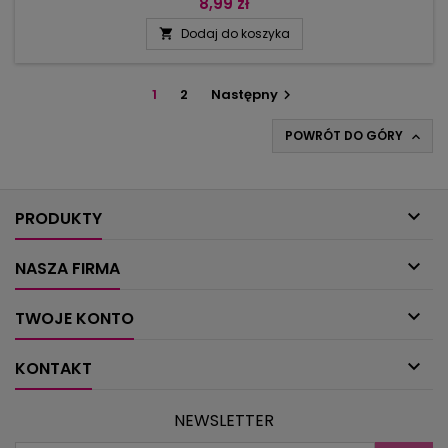
Uzupełnij swoją kolekcję.Reliefowe romby są nieco
8,99 zł
nieśmiałe, dlatego delikatnie zarysowują się na jednolitym
Dodaj do koszyka

tle. Swetry z ich udziałem mają w sobie za to wiele
kobiecości – spójrz na żakiet z rękawami 3/4 i wiosenną
czapkę.Więcej odwagi i...
1
2
Następny

POWRÓT DO GÓRY


PRODUKTY

NASZA FIRMA

TWOJE KONTO

KONTAKT
NEWSLETTER