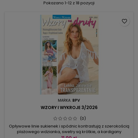
Pokazano 1-12 z 18 pozycji
favorite_border
MARKA:
BPV
WZORY I WYKROJE 3/2026
(0)
Opływowe linie sukienek i spódnic kontrastują z szerokością
plażowego wdzianka, swetry są krótkie, a kardigany
obszerne; pojawił się nawet płaszcz z pasami ażurowych