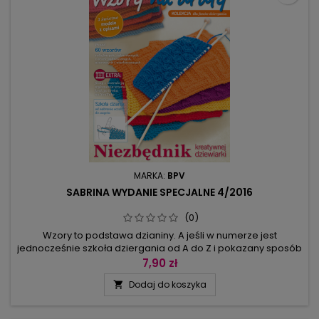
MARKA:
BPV
SABRINA WYDANIE SPECJALNE 4/2016
(0)
Wzory to podstawa dzianiny. A jeśli w numerze jest
jednocześnie szkoła dziergania od A do Z i pokazany sposób
prowadzenia nitki, to mamy komplet potrzebny do
7,90 zł
stworzenia tego, co chodzi nam po głowie. Zaczynamy
Dodaj do koszyka

prostymi wzorami reliefowymi, przechodzimy do żakardów
(fantastyczne bordiury z rombów, stylizowanych kwiatów,
jeleni) i wzorów z oczek...