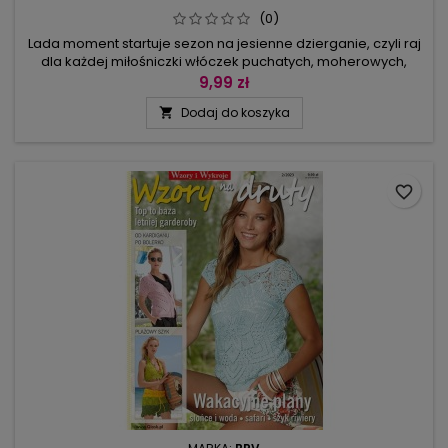
(0)
Lada moment startuje sezon na jesienne dzierganie, czyli raj
dla każdej miłośniczki włóczek puchatych, moherowych,
leciutkich, a pełnych objętości. Może w tym numerze na
9,99 zł
następnych stronach znajdziesz poszukiwany fason, wzór,
Dodaj do koszyka

projekt? Kardigany krótkie lub obszerne, eleganckie sukienki
i swetry, poncho i dodatki: torebka entrelac, szal z frędzlami,...
favorite_border