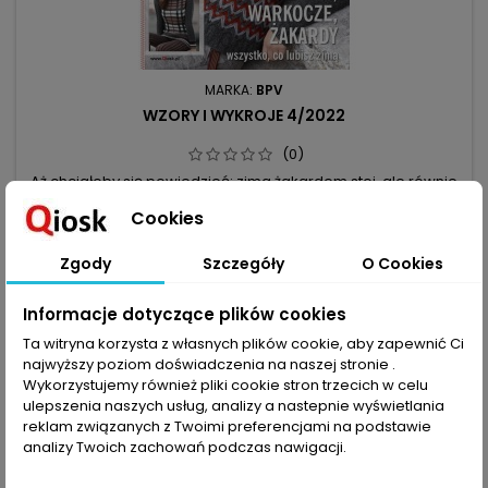
MARKA:
BPV
WZORY I WYKROJE 4/2022
(0)
Aż chciałoby się powiedzieć: zima żakardem stoi, ale równie
dobrze możemy powiedzieć: zima warkoczem stoi – tu już
Cookies
same musicie zdecydować, co dla was jest ważniejsze.
8,99 zł
Żakardy cieniowane czy raczej tradycyjne, a może wzory
Dodaj do koszyka

norweskie - to nasze kolejne propozycje. A że pora roku
Zgody
Szczegóły
O Cookies
sprzyja, to wiele modeli ma dodatkowo czapkę, komin,
mitenki. Od koloru...
Informacje dotyczące plików cookies
favorite_border
Ta witryna korzysta z własnych plików cookie, aby zapewnić Ci
najwyższy poziom doświadczenia na naszej stronie .
Wykorzystujemy również pliki cookie stron trzecich w celu
ulepszenia naszych usług, analizy a nastepnie wyświetlania
reklam związanych z Twoimi preferencjami na podstawie
analizy Twoich zachowań podczas nawigacji.