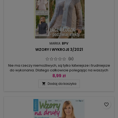
MARKA:
BPV
WZORY I WYKROJE 3/2021
(0)
Nie ma rzeczy niemożliwych, są tylko łatwiejsze i trudniejsze
do wykonania. Dlatego całkowicie polegając na waszych
umiejętnościach dziewiarskich, prezentujemy „gotowce" do
8,99 zł
wydziergania o wysokim stopniu skomplikowania. Ale też dla
Dodaj do koszyka

tych, którym znudziło się przerabianie wzorów – o wiele
prostsze modele, na których warto poćwiczyć zestawianie
włóczek,...
favorite_border