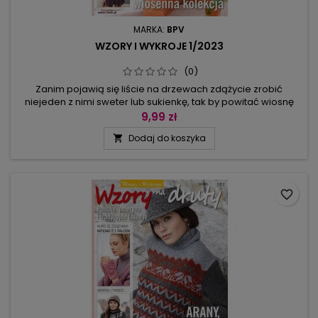
MARKA:
BPV
WZORY I WYKROJE 1/2023
(0)
Zanim pojawią się liście na drzewach zdążycie zrobić
niejeden z nimi sweter lub sukienkę, tak by powitać wiosnę
w pełni swojej urody. Bo nie mogąc się doczekać ciepłych
9,99 zł
dni, postanowiliśmy wziąć sprawy we własne ręce. W tym
Dodaj do koszyka

numerze przygotowaliśmy modele jak z botanicznego
ogrodu: tu sukienka w girlandy liści, tu sweter z gałązkami,
a tu nawet kwietna...
favorite_border