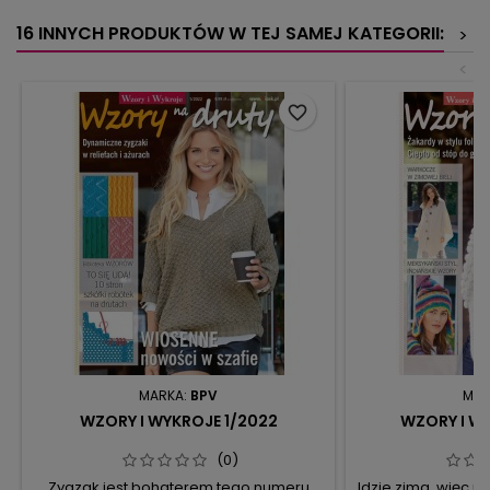
16 INNYCH PRODUKTÓW W TEJ SAMEJ KATEGORII:
>
<
favorite_border
MARKA:
BPV
MAR
WZORY I WYKROJE 1/2022
WZORY I W
(0)
Zygzak jest bohaterem tego numeru
Idzie zima, więc u