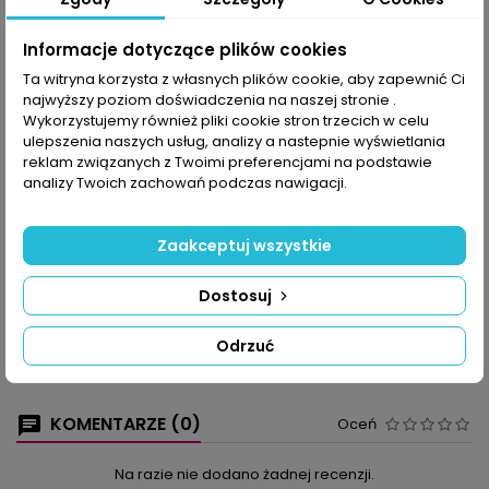
Udostępnij
Informacje dotyczące plików cookies
Ta witryna korzysta z własnych plików cookie, aby zapewnić Ci
najwyższy poziom doświadczenia na naszej stronie .
OPIS
SZCZEGÓŁY PRODUKTU
Wykorzystujemy również pliki cookie stron trzecich w celu
ulepszenia naszych usług, analizy a nastepnie wyświetlania
Opływowe linie sukienek i spódnic kontrastują z szerokością
reklam związanych z Twoimi preferencjami na podstawie
plażowego wdzianka, swetry są krótkie, a kardigany obszerne;
analizy Twoich zachowań podczas nawigacji.
pojawił się nawet płaszcz z pasami ażurowych zawijasów, który
otuli cię do kostek. Uwagę przyciągną top, minispódniczka i
kapelusz, garsonka z fantazyjnymi wzorami, sukienka tutti frutti,
Zaakceptuj wszystkie
koronkowy top lub pastelowe żakiety.
Elegancka sukienka z torebką, a może... szałowe topy z
Dostosuj
frędzlami: fason gorsetowy, kamizelki, biustonosza-opaski czy
krótkiego bolerka – styl boho króluje nie tylko na plaży!
Na pewno zwrócisz uwagę, na ażurowe sploty, których nigdzie
Odrzuć
indziej nie znajdziesz i wyczarujesz z nich dzianinę dopasowaną
do siebie.
KOMENTARZE (0)
Oceń
Na razie nie dodano żadnej recenzji.