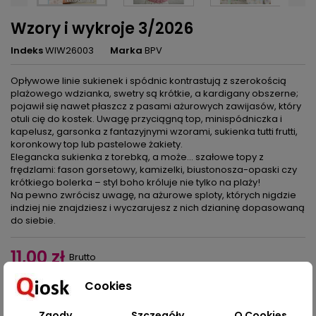
Wzory i wykroje 3/2026
Indeks
WIW26003
Marka
BPV
Opływowe linie sukienek i spódnic kontrastują z szerokością
plażowego wdzianka, swetry są krótkie, a kardigany obszerne;
pojawił się nawet płaszcz z pasami ażurowych zawijasów, który
otuli cię do kostek. Uwagę przyciągną top, minispódniczka i
kapelusz, garsonka z fantazyjnymi wzorami, sukienka tutti frutti,
koronkowy top lub pastelowe żakiety.
Elegancka sukienka z torebką, a może... szałowe topy z
frędzlami: fason gorsetowy, kamizelki, biustonosza-opaski czy
krótkiego bolerka – styl boho króluje nie tylko na plaży!
Na pewno zwrócisz uwagę, na ażurowe sploty, których nigdzie
indziej nie znajdziesz i wyczarujesz z nich dzianinę dopasowaną
do siebie.
11,00 zł
Brutto
Cookies
Dodaj do koszyka
Ilość

Zgody
Szczegóły
O Cookies