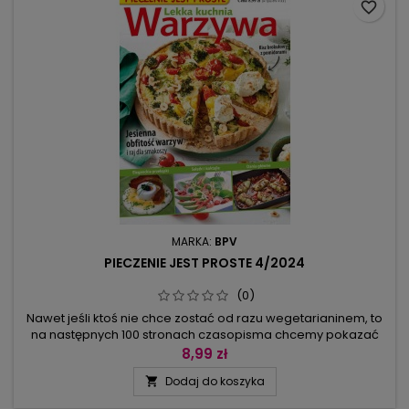
favorite_border
MARKA:
BPV
PIECZENIE JEST PROSTE 4/2024
(0)
Nawet jeśli ktoś nie chce zostać od razu wegetarianinem, to
na następnych 100 stronach czasopisma chcemy pokazać
jak urozmaicone, pyszne i apetyczne są dania z warzywami.
8,99 zł
Znajdziecie w nim zarówno delikatne, aksamitne smoothie
Dodaj do koszyka

dostarczające dodatkowej porcji witamin, jak i smażone
dania, które nasycą każdego. A pomiędzy tymi skrajnościami