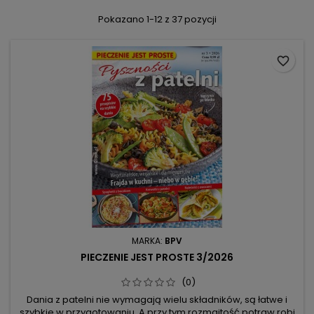
Pokazano 1-12 z 37 pozycji
favorite_border
MARKA:
BPV
PIECZENIE JEST PROSTE 3/2026
(0)
Dania z patelni nie wymagają wielu składników, są łatwe i
szybkie w przygotowaniu. A przy tym rozmaitość potraw robi