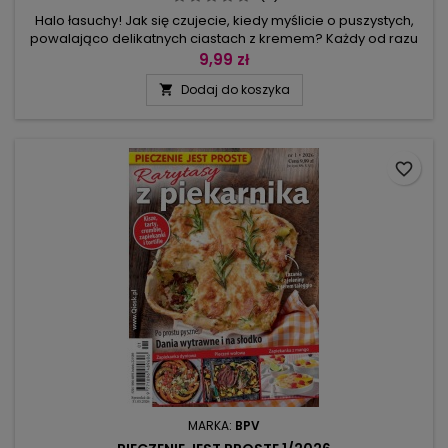
Halo łasuchy! Jak się czujecie, kiedy myślicie o puszystych,
powalająco delikatnych ciastach z kremem? Każdy od razu
ma ochotę na ciasto, tort i pełne fantazji ciasteczka, w
9,99 zł
których główną rolę odgrywają twarożek, jogurt, budyń i
Dodaj do koszyka

śmietanka. Perfekcyjnym uzupełnieniem tych pyszności są
owoce, orzechy, czekolada, a czasem nawet… warzywa. Z
tych składników i...
favorite_border
MARKA:
BPV