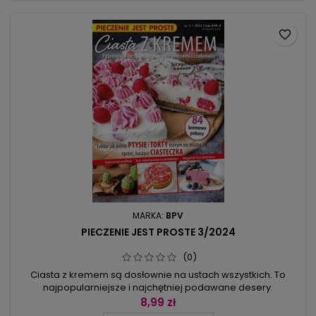
rozmaitość sałat...
favorite_border
MARKA:
BPV
PIECZENIE JEST PROSTE 3/2024
(0)
Ciasta z kremem są dosłownie na ustach wszystkich. To
najpopularniejsze i najchętniej podawane desery.
Niezależnie od tego, czy krem składa się z twarogu, jogurtu,
8,99 zł
budyniu, serka mascarpone czy mleka kokosowego – ich