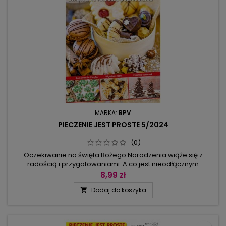
MARKA:
BPV
PIECZENIE JEST PROSTE 5/2024
(0)
Oczekiwanie na święta Bożego Narodzenia wiąże się z
radością i przygotowaniami. A co jest nieodłącznym
elementem świąt? Oczywiście, pieczenie ciasteczek! A
8,99 zł
ponieważ wiele z tych kuszących kąsków doskonale smakuje
Dodaj do koszyka

również w ostatnich jesiennych miesiącach, a niektóre nawet
dopiero wtedy, gdy dłużej poleżą, mentalnie można się już
zacząć zajmować...