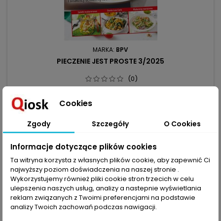
MARKA:
BPV
PIECZENIE JEST PROSTE 3/2025
(0)
Makaron zawsze doskonale smakuje – czy to jako dodatek
do dania, czy też jako danie samodzielne. Nietrudno go
Cookies
przyrządzić, a zestawić go można z najrozmaitszymi
9,99 zł
sosami. W tym numerze prezentujemy paletę przepysznych
Zgody
Szczegóły
O Cookies
Dodaj do koszyka

dań z makaronem, a także podstawowe przepisy na
zrobienie domowego makaronu. Znajdziecie przepisy z
makaronem warzywnym, z ciecierzycy,...
Informacje dotyczące plików cookies
Ta witryna korzysta z własnych plików cookie, aby zapewnić Ci
favorite_border
najwyższy poziom doświadczenia na naszej stronie .
Wykorzystujemy również pliki cookie stron trzecich w celu
ulepszenia naszych usług, analizy a nastepnie wyświetlania
reklam związanych z Twoimi preferencjami na podstawie
analizy Twoich zachowań podczas nawigacji.