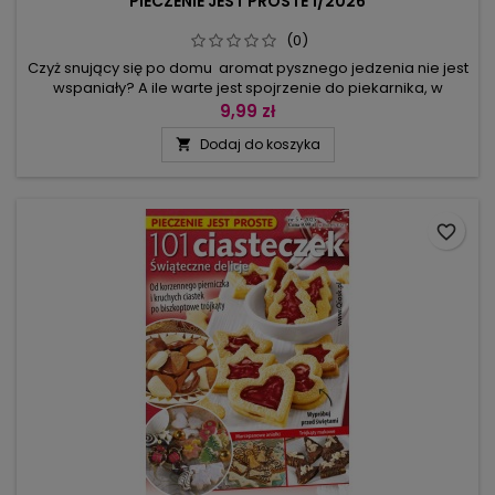
PIECZENIE JEST PROSTE 1/2026
(0)
Czyż snujący się po domu aromat pysznego jedzenia nie jest
wspaniały? A ile warte jest spojrzenie do piekarnika, w
którym piecze się danie tak smaczne, że aż leci ślinka?
9,99 zł
Można to samemu sprawdzić, wypróbowując kolejne
Dodaj do koszyka

przepisy zamieszczone w Pieczenie Jest Proste 1/2026. Do
wyboru są kisze i zapiekanki na cieście, dania warzywne,
przekąski, dania...
favorite_border