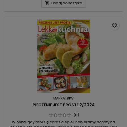
Dodaj do koszyka

zaletą jest lekkość i świeża nuta! Towarzyszące im owoce,
delikatna czekolada, aromatyczne orzechy, a nawet
warzywa dostarczają...
favorite_border
MARKA:
BPV
PIECZENIE JEST PROSTE 2/2024
(0)
Wiosną, gdy robi się coraz cieplej, nabieramy ochoty na