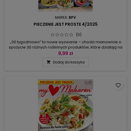
MARKA:
BPV
PIECZENIE JEST PROSTE 4/2025
(0)
„30 tygodniowo” to nowe wyzwanie – chodzi mianowicie o
spożycie 30 różnych roślinnych produktów, które działają na
nasz organizm lepiej niż 5 porcji każdego dnia. Niestety, do
9,99 zł
produktów roślinnych nie są wliczane pieczywo i
Dodaj do koszyka

przetworzone soki. Co w takim razie zjeść, by być zdrowym?
Smakosze nie mają się co martwić – z naszymi kreatywnymi
przepisami tę...
favorite_border