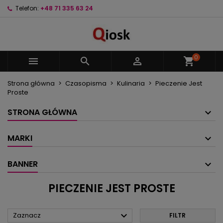
Telefon:
+48 71 335 63 24
×
×
×
×
Moje listy życzeń
((modalTitle))
Utwórz listę życzeń
Zaloguj się
Utwórz nową listę
add_circle_outline
((confirmMessage))
Musisz być zalogowany by zapisać produkty na
Nazwa listy życzeń
swojej liście życzeń.
0



shopping_cart
((cancelText))
((modalDeleteText))
Strona główna
Czasopisma
Kulinaria
Pieczenie Jest
Anuluj
Zaloguj się
Proste
Anuluj
Utwórz listę życzeń
STRONA GŁÓWNA
MARKI
BANNER
PIECZENIE JEST PROSTE

Zaznacz
FILTR