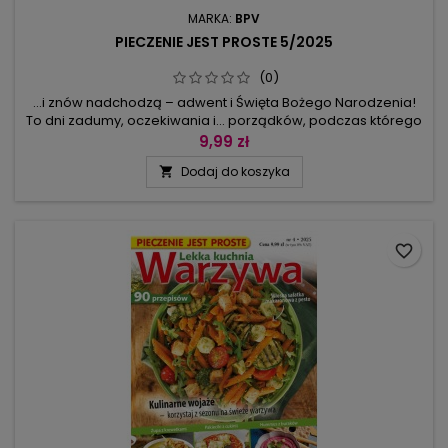
MARKA:
BPV
PIECZENIE JEST PROSTE 5/2025
(0)
…i znów nadchodzą – adwent i Święta Bożego Narodzenia!
To dni zadumy, oczekiwania i… porządków, podczas którego
pieczenie ciasteczek odgrywa ważną rolę. Któż nie lubi
9,99 zł
zapachu świeżego ciasta w całym domu?Aby osłodzić Wam
Dodaj do koszyka

czas oczekiwania na świąteczne dni, przedstawiamy
przepisy na pyszne ciasteczka, wśród których każdy znajdzie
coś dla siebie. Oto...
favorite_border