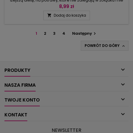
lżejszą dietę, na potrawy, które nie zalegają w żołądku i nie
popychają następnego dnia wskazówki wagi do przodu.
8,99 zł
Zestawiliśmy przepyszne pomysły do samodzielnego
Dodaj do koszyka

wykonania w osiem kategorii: sałatki i przekąski, zupy, dania
rybne, mięso i drób, pyszne warzywa, makarony i ryż oraz…
słodki finał,...
1
2
3
4
Następny

POWRÓT DO GÓRY


PRODUKTY

NASZA FIRMA

TWOJE KONTO

KONTAKT
NEWSLETTER