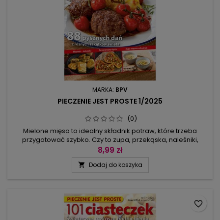
MARKA:
BPV
PIECZENIE JEST PROSTE 1/2025
(0)
Mielone mięso to idealny składnik potraw, które trzeba
przygotować szybko. Czy to zupa, przekąska, naleśniki,
burgery czy pieczeń – bo mielone czasem również w tej
8,99 zł
formie trafia do piekarnika – zawsze jest pyszne. W tym
Dodaj do koszyka

numerze znajdziecie nie tylko pyszne kotleciki, klopsy czy
faszerowane warzywa, które jadaliście jeszcze u swojej
babci. Wszak mielone...
favorite_border