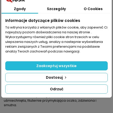
Zgody
Szczegóły
O Cookies
Udostępnij
Informacje dotyczące plików cookies
Ta witryna korzysta z własnych plików cookie, aby zapewnić Ci
najwyższy poziom doświadczenia na naszej stronie .
OPIS
SZCZEGÓŁY PRODUKTU
Wykorzystujemy również pliki cookie stron trzecich w celu
ulepszenia naszych usług, analizy a nastepnie wyświetlania
Już wyszukanie ładnego modelu dla szydełkującego to radość,
reklam związanych z Twoimi preferencjami na podstawie
a co dopiero, gdy od razu znajdzie ich kilka. W tym numerze
analizy Twoich zachowań podczas nawigacji.
Sabriny Robótki extra są serwetki-kwiatki i bieżniki z motywem
liści, serwetki z wirującymi rozetkami oraz geometryczne siatki.
Wśród modeli: obrus prostokątny i kwadratowy z pęczkowymi
Zaakceptuj wszystkie
kwiatami oraz serwetka z wzorem przypominający ornament
bułgarski.
Dostosuj
Jest też coś dla miłośników patchworku z cieniowanej włóczki: z
kwiatów o różnej wielkości powstały kwadratowa i prostokątna
serwetka. Na przeciwnym „grubościowo” biegunie są delikatne
Odrzuć
serwetki z cienkiego kordonka.
Barometrem nastroju mogą stać się siatkowe serwetki-emotki:
uśmiechnięta, filuternie przymykająca oczko, zdziwiona i
smutna.