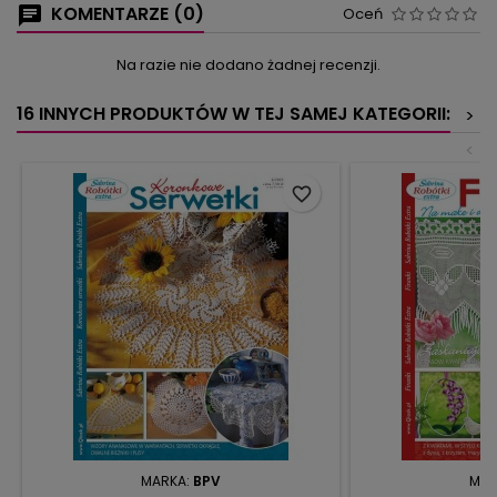
KOMENTARZE (0)
Oceń
Na razie nie dodano żadnej recenzji.
16 INNYCH PRODUKTÓW W TEJ SAMEJ KATEGORII:
>
<
favorite_border
MARKA:
BPV
MAR