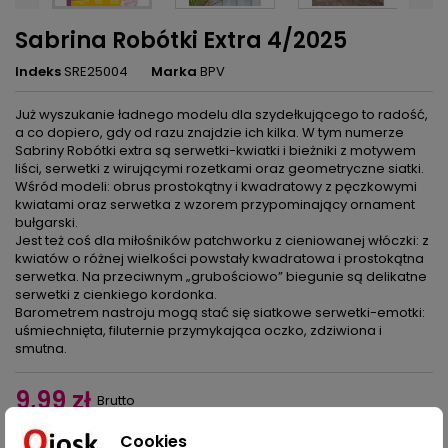
Sabrina Robótki Extra 4/2025
Indeks
SRE25004
Marka
BPV
Już wyszukanie ładnego modelu dla szydełkującego to radość,
a co dopiero, gdy od razu znajdzie ich kilka. W tym numerze
Sabriny Robótki extra są serwetki-kwiatki i bieżniki z motywem
liści, serwetki z wirującymi rozetkami oraz geometryczne siatki.
Wśród modeli: obrus prostokątny i kwadratowy z pęczkowymi
kwiatami oraz serwetka z wzorem przypominający ornament
bułgarski.
Jest też coś dla miłośników patchworku z cieniowanej włóczki: z
kwiatów o różnej wielkości powstały kwadratowa i prostokątna
serwetka. Na przeciwnym „grubościowo” biegunie są delikatne
serwetki z cienkiego kordonka.
Barometrem nastroju mogą stać się siatkowe serwetki-emotki:
uśmiechnięta, filuternie przymykająca oczko, zdziwiona i
smutna.
9,99 zł
Brutto
Cookies
Dodaj do koszyka
Ilość
