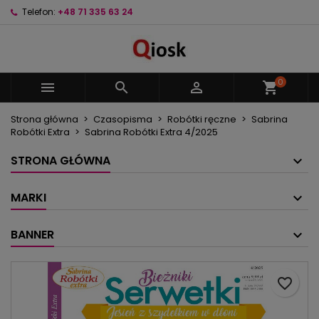
Telefon:
+48 71 335 63 24
×
×
×
Moje listy życzeń
Utwórz listę życzeń
Zaloguj się
Utwórz nową listę
add_circle_outline
Musisz być zalogowany by zapisać produkty na
Nazwa listy życzeń
swojej liście życzeń.
0



shopping_cart
Strona główna
Czasopisma
Robótki ręczne
Sabrina
Anuluj
Zaloguj się
Robótki Extra
Sabrina Robótki Extra 4/2025
Anuluj
Utwórz listę życzeń
STRONA GŁÓWNA
MARKI
BANNER
favorite_border