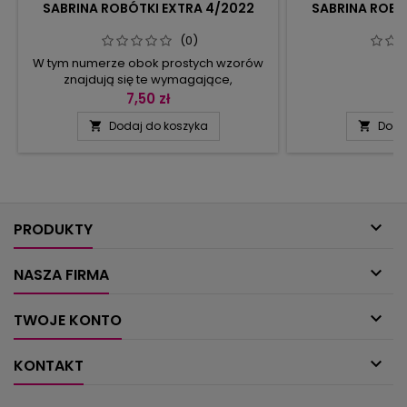
SABRINA ROBÓTKI EXTRA 4/2022
SABRINA ROBÓ
(0)
W tym numerze obok prostych wzorów
znajdują się te wymagające,
skomplikowane. Obok modeli okrągłych
7,50 zł
8
– projekty o wyrafinowanym kształcie,
Dodaj do koszyka
Doda


z efektownie formowanymi brzegami.
Raz są to arkady, innym razem
szpiczaste ząbki, a jeszcze innym razem
bieżnik z rogami. Możecie wybierać
spośród modeli na jedno popołudnie
albo takich, gdzie cierpliwość i

wytrwałość...
PRODUKTY

NASZA FIRMA

TWOJE KONTO

KONTAKT