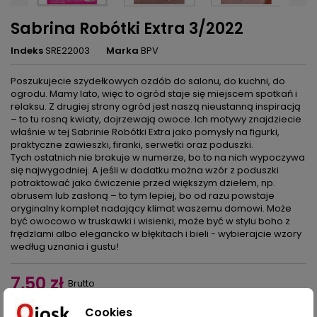
Sabrina Robótki Extra 3/2022
Indeks
SRE22003
Marka
BPV
Poszukujecie szydełkowych ozdób do salonu, do kuchni, do
ogrodu. Mamy lato, więc to ogród staje się miejscem spotkań i
relaksu. Z drugiej strony ogród jest naszą nieustanną inspiracją
– to tu rosną kwiaty, dojrzewają owoce. Ich motywy znajdziecie
właśnie w tej Sabrinie Robótki Extra jako pomysły na figurki,
praktyczne zawieszki, firanki, serwetki oraz poduszki.
Tych ostatnich nie brakuje w numerze, bo to na nich wypoczywa
się najwygodniej. A jeśli w dodatku można wzór z poduszki
potraktować jako ćwiczenie przed większym dziełem, np.
obrusem lub zasłoną – to tym lepiej, bo od razu powstaje
oryginalny komplet nadający klimat waszemu domowi. Może
być owocowo w truskawki i wisienki, może być w stylu boho z
frędzlami albo elegancko w błękitach i bieli - wybierajcie wzory
według uznania i gustu!
7,50 zł
Brutto
Cookies
Dodaj do koszyka
Ilość
