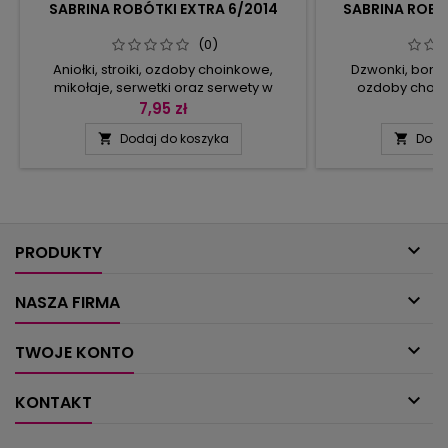
SABRINA ROBÓTKI EXTRA 6/2014
SABRINA ROBÓ
(0)
Aniołki, stroiki, ozdoby choinkowe,
Dzwonki, bombk
mikołaje, serwetki oraz serwety w
ozdoby choin
świątecznych kolorach: czerwieni i bieli,
zawieszenia
7,95 zł
9
złocie, srebrze, fiolecie i błękicie – tak
patchworkowych b
Dodaj do koszyka
Doda


wygląda zawartość zeszytu.
na drzwi z cho
Namawiamy was do wykonania
złotego kordonka
oryginalnych szydełkowych dekoracji,
koronka przy obr
tak by święta Bożego Narodzenia były
w towarzystwie 
wyjątkowe. Wybór jest imponujący, a
bieżnika – to 
ozdoby bardzo ładne i z pewnością...
propozycje. Dl

siatkowe
PRODUKTY

NASZA FIRMA

TWOJE KONTO

KONTAKT