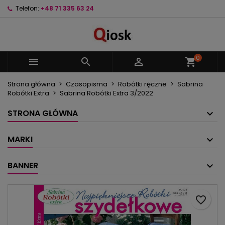
Telefon:
+48 71 335 63 24
×
×
×
Moje listy życzeń
Utwórz listę życzeń
Zaloguj się
Utwórz nową listę
add_circle_outline
Musisz być zalogowany by zapisać produkty na
Nazwa listy życzeń
swojej liście życzeń.
0



shopping_cart
Strona główna
Czasopisma
Robótki ręczne
Sabrina
Anuluj
Zaloguj się
Robótki Extra
Sabrina Robótki Extra 3/2022
Anuluj
Utwórz listę życzeń
STRONA GŁÓWNA
MARKI
BANNER
favorite_border