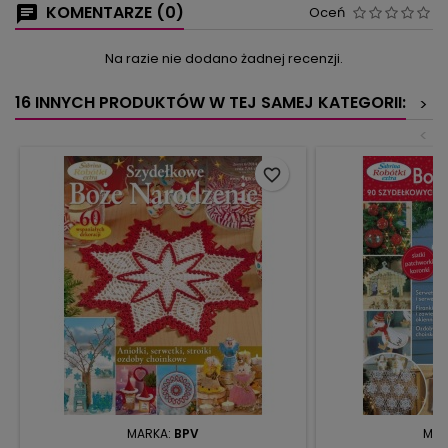
KOMENTARZE (0)
Oceń
Na razie nie dodano żadnej recenzji.
16 INNYCH PRODUKTÓW W TEJ SAMEJ KATEGORII:
>
<
favorite_border
MARKA:
BPV
MAR