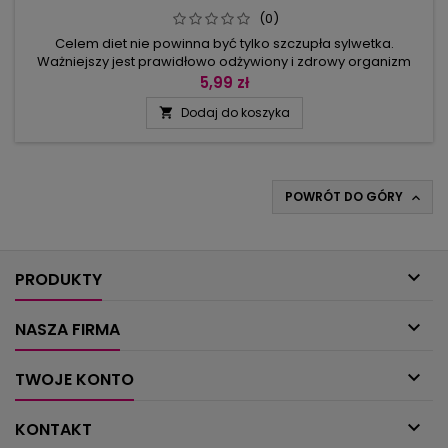
(0)
Celem diet nie powinna być tylko szczupła sylwetka.
Ważniejszy jest prawidłowo odżywiony i zdrowy organizm
oraz dobre samopoczucie. Ponieważ nie osiągniemy tego
5,99 zł
bez zbilansowanej diety i odpowiedniej dawki codziennego
Dodaj do koszyka

ruchu, w tym numerze przepisy na niskokaloryczne potrawy
przetasowane są z poradami o odchudzaniu i tekstami o
zaletach ruchu. Gotowe...
POWRÓT DO GÓRY


PRODUKTY

NASZA FIRMA

TWOJE KONTO

KONTAKT