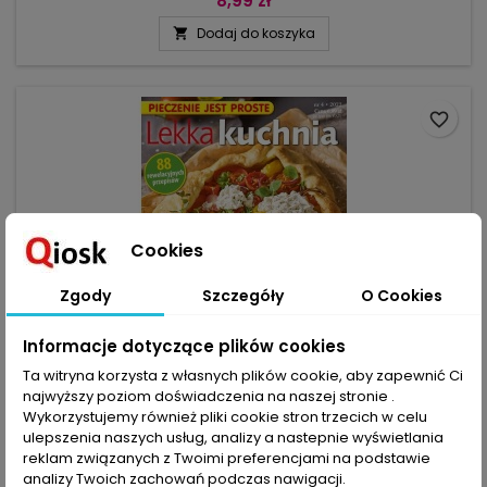
8,99 zł
jest w cenie. Ale co to znaczy lekka? Z jednej strony rzecz
Dodaj do koszyka

jasna mniej kaloryczna, ale też lekkostrawna, a już zwłaszcza
nieskomplikowana i niewymagająca wiele czasu.
Najważniejsze...
favorite_border
Cookies
Zgody
Szczegóły
O Cookies
Informacje dotyczące plików cookies
Ta witryna korzysta z własnych plików cookie, aby zapewnić Ci
najwyższy poziom doświadczenia na naszej stronie .
MARKA:
BPV
Wykorzystujemy również pliki cookie stron trzecich w celu
PIECZENIE JEST PROSTE 4/2022
ulepszenia naszych usług, analizy a nastepnie wyświetlania
reklam związanych z Twoimi preferencjami na podstawie
(0)
analizy Twoich zachowań podczas nawigacji.