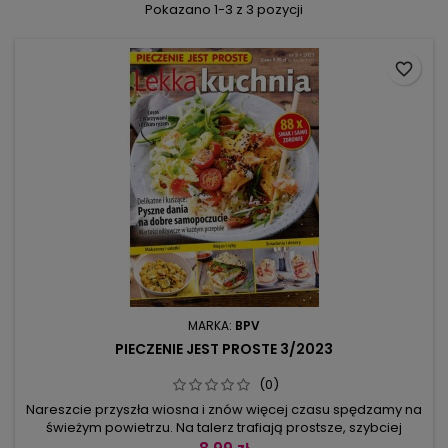
Pokazano 1-3 z 3 pozycji
favorite_border
MARKA:
BPV
PIECZENIE JEST PROSTE 3/2023
(0)
Nareszcie przyszła wiosna i znów więcej czasu spędzamy na
świeżym powietrzu. Na talerz trafiają prostsze, szybciej
przygotowane i mniej treściwe dania. Lekka kuchnia znowu