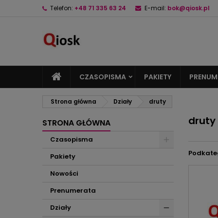
Telefon:
+48 71 335 63 24
E-mail:
bok@qiosk.pl
M
(
U
Z
add_circle_outline
((
Mu
Na
CZASOPISMA
PAKIETY
PRENUM
Strona główna
Działy
druty
druty
STRONA GŁÓWNA
Czasopisma
Podkate
Pakiety
Nowości
Prenumerata
Działy