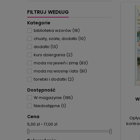
FILTRUJ WEDŁUG
Kategorie
biblioteka wzorów
(18)
chusty, szale, dodatki
(10)
dodatki
(13)
kurs dziergania
(2)
moda na jesień i zimę
(83)
moda na wiosnę i lato
(81)
torebki i dodatki
(2)
Dostępność
W magazynie
(195)
W
Niedostępne
(1)
Cena
Opływ
kontra
5,00 zł - 17,00 zł
wd
kardiga