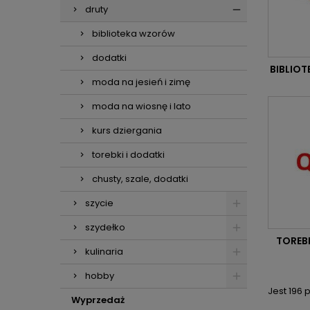
druty
biblioteka wzorów
dodatki
BIBLIO
moda na jesień i zimę
moda na wiosnę i lato
kurs dziergania
torebki i dodatki
chusty, szale, dodatki
szycie
szydełko
TOREBK
kulinaria
hobby
Jest 196 
Wyprzedaż