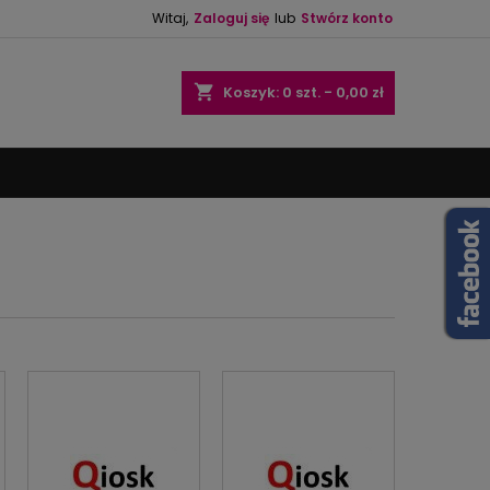
Witaj,
Zaloguj się
lub
Stwórz konto
×
×
×
×
shopping_cart
Koszyk:
0
szt. - 0,00 zł
)
ę
ń