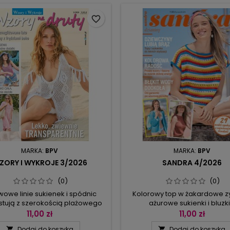
favorite_border
MARKA:
BPV
MARKA:
BPV
ZORY I WYKROJE 3/2026
SANDRA 4/2026
(0)
(0)
owe linie sukienek i spódnic
Kolorowy top w żakardowe zy
stują z szerokością plażowego
ażurowe sukienki i bluzki
zianka, swetry są krótkie, a
siateczkowymi splotami, spo
11,00 zł
11,00 zł
ny obszerne; pojawił się nawet
dwukolorowymi plisami oraz p
Dodaj do koszyka
Dodaj do koszyka

