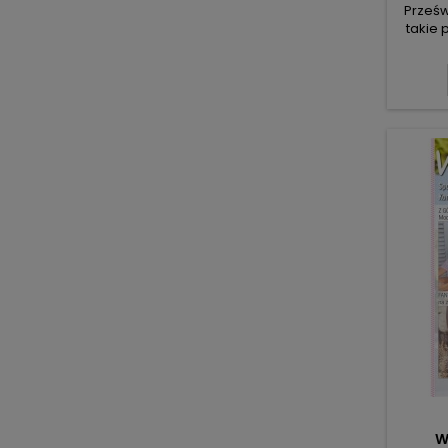
Prześw
takie 
k
komfor
ty
znajdz
zapięci
kołnie
kuszą
nieb
W