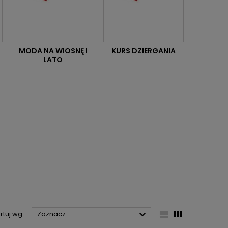
MODA NA WIOSNĘ I
KURS DZIERGANIA
LATO



rtuj wg:
Zaznacz