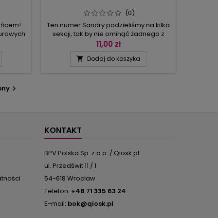
(0)
łońcem!
Ten numer Sandry podzieliśmy na kilka
żurowych
sekcji, tak by nie ominąć żadnego z
których
najnowszych trendów:Mocne kontrasty
11,00 zł
orzą
– są tu kombinacje wzorów
Dodaj do koszyka

a. Dalej
żakardowych i strukturalnych w różu i
ści i
czerwieni. Weź głęboki oddech – dla
owocują”
wszystkich pań lubiących dziergać
omkami.
warkocze – ekscytujące kombinacje
pny

ne tu
splotów i ciekawe fasony w odcieniach
rami,...
zieleni.Zdobył moje serce – wypróbuj
nowy...
KONTAKT
BPV Polska Sp. z o.o. / Qiosk.pl
ul. Przedświt 11 / 1
atności
54-618 Wrocław
Telefon:
+48 71 335 63 24
E-mail:
bok@qiosk.pl