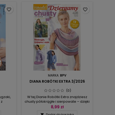
favorite_border
favorite_border
MARKA:
BPV
DIANA ROBÓTKI EXTRA 3/2026
(0)
gzaki,
W tej Dianie Robótki Extra znajdziesz
 z
chusty półokrągłe i sierpowate – dzięki
rtowymi
zaokrąglonemu brzegowi ładnie
8,99 zł
leciony
układają się wokół ramion. Są modele z
Dodaj do koszyka
