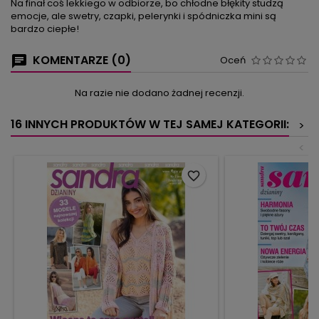
Na finał coś lekkiego w odbiorze, bo chłodne błękity studzą
emocje, ale swetry, czapki, pelerynki i spódniczka mini są
bardzo ciepłe!
KOMENTARZE (0)
Oceń
Na razie nie dodano żadnej recenzji.
16 INNYCH PRODUKTÓW W TEJ SAMEJ KATEGORII:
>
<
favorite_border