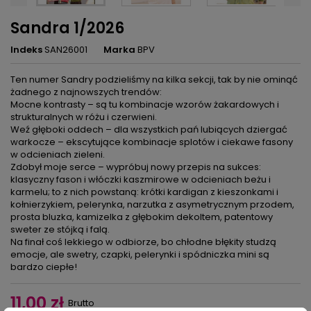
Sandra 1/2026
Indeks
SAN26001
Marka
BPV
Ten numer Sandry podzieliśmy na kilka sekcji, tak by nie ominąć
żadnego z najnowszych trendów:
Mocne kontrasty – są tu kombinacje wzorów żakardowych i
strukturalnych w różu i czerwieni.
Weź głęboki oddech – dla wszystkich pań lubiących dziergać
warkocze – ekscytujące kombinacje splotów i ciekawe fasony
w odcieniach zieleni.
Zdobył moje serce – wypróbuj nowy przepis na sukces:
klasyczny fason i włóczki kaszmirowe w odcieniach beżu i
karmelu; to z nich powstaną: krótki kardigan z kieszonkami i
kołnierzykiem, pelerynka, narzutka z asymetrycznym przodem,
prosta bluzka, kamizelka z głębokim dekoltem, patentowy
sweter ze stójką i falą.
Na finał coś lekkiego w odbiorze, bo chłodne błękity studzą
emocje, ale swetry, czapki, pelerynki i spódniczka mini są
bardzo ciepłe!
11,00 zł
Brutto