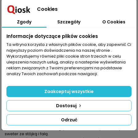
Cookies
Dodaj do koszyka
Ilość

Zgody
Szczegóły
O Cookies
Udostępnij
Informacje dotyczące plików cookies
Ta witryna korzysta z własnych plików cookie, aby zapewnić Ci
najwyższy poziom doświadczenia na naszej stronie .
OPIS
SZCZEGÓŁY PRODUKTU
Wykorzystujemy również pliki cookie stron trzecich w celu
ulepszenia naszych usług, analizy a nastepnie wyświetlania
Ten numer Sandry podzieliśmy na kilka sekcji, tak by nie ominąć
reklam związanych z Twoimi preferencjami na podstawie
żadnego z najnowszych trendów:
analizy Twoich zachowań podczas nawigacji.
Mocne kontrasty – są tu kombinacje wzorów żakardowych i
strukturalnych w różu i czerwieni.
Weź głęboki oddech – dla wszystkich pań lubiących dziergać
Zaakceptuj wszystkie
warkocze – ekscytujące kombinacje splotów i ciekawe fasony
w odcieniach zieleni.
Dostosuj
Zdobył moje serce – wypróbuj nowy przepis na sukces:
klasyczny fason i włóczki kaszmirowe w odcieniach beżu i
karmelu; to z nich powstaną: krótki kardigan z kieszonkami i
Odrzuć
kołnierzykiem, pelerynka, narzutka z asymetrycznym przodem,
prosta bluzka, kamizelka z głębokim dekoltem, patentowy
sweter ze stójką i falą.