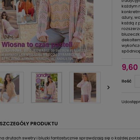
tradycyj
każdym m
konkretn
ażury, w
każdą z 
rozszerz
bluzeczk
dekoltem 
wykończo
spódnicę,
9,60 
Ilość

Udostępn
SZCZEGÓŁY PRODUKTU
a drutach swetry i bluzki fantastycznie sprawdzają się o każdej porz