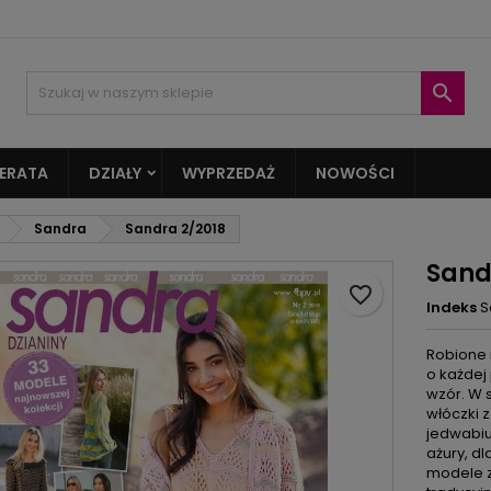
oje listy życzeń
twórz listę życzeń
aloguj się

Utwórz nową listę
sisz być zalogowany by zapisać produkty na swojej liście życzeń.
zwa listy życzeń
ERATA
DZIAŁY
WYPRZEDAŻ
NOWOŚCI
Anuluj
Zaloguj si
Sandra
Sandra 2/2018
Anuluj
Utwórz listę życze
Sand
favorite_border
Indeks
S
Robione n
o każdej
wzór. W 
włóczki 
jedwabiu
ażury, d
modele z