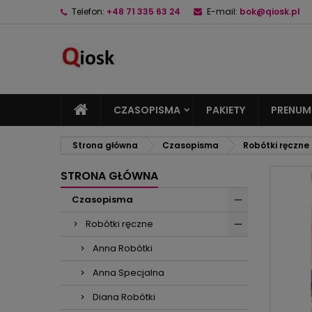
Telefon:
+48 71 335 63 24
E-mail:
bok@qiosk.pl
M
U
Z
add_circle_outline
Mu
Na
CZASOPISMA
PAKIETY
PRENUM
Strona główna
Czasopisma
Robótki ręczne
STRONA GŁÓWNA
Czasopisma
Robótki ręczne
Anna Robótki
Anna Specjalna
Diana Robótki