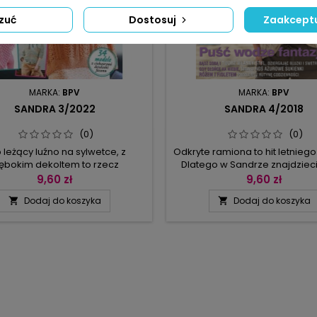
zuć
Dostosuj
Zaakceptu
MARKA:
BPV
MARKA:
BPV
SANDRA 3/2022
SANDRA 4/2018
(0)
(0)
 leżący luźno na sylwetce, z
Odkryte ramiona to hit letnieg
ębokim dekoltem to rzecz
Dlatego w Sandrze znajdzieci
ązkowa latem, ale w chłodne
propozycji swetrów i bluz
9,60 zł
9,60 zł
anki zawsze warto mieć coś
wycięciami na ramionach, ze
Dodaj do koszyka
Dodaj do koszyka


plejszego pod ręką, dlatego
dekoltu odsłaniającym ramio
iamy cię na bolerko, żakiet,
fasonów w stylu Carmen. Opró
ątną chustę lub szal w odcieniu
sukienki z pajęczych splotów,
ndy z pięknym wzorem liści.
żakiety w stylu narzutki lub s
ie będziesz wyglądać w różu, a
letnie sweterki. Nasze prop
godę wyrusz otulona szałwiową
pozwolą wam świetnie wygląda
zielenią i khaki – te...