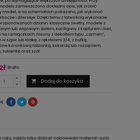
ne, po wymagające większych umiejętności. Przy
odelu zamieszczono dokładny opis, jak zrobić
y model, a na schematach pokazano, jak wykonać
arkocze i dżerseje. Dzięki temu z łatwością wykonacie
proponowanych dzianin: klasyczne swetry, modele z
anym lub wiązanym dołem, kardigany z kapturem i bez,
i na ramiączkach, fasony z dekoltem typu „carmen”,
w szpic lub łódkę, z rękawami 3/4, z bufką,
ne koronkową falbanką, kokardą lub rozcięciem,
 sukienkę oraz szal.
zł
Brutto
Dodaj do koszyka

ij
e roku, należy tylko dobrać odpowiedni materiał i wzór.