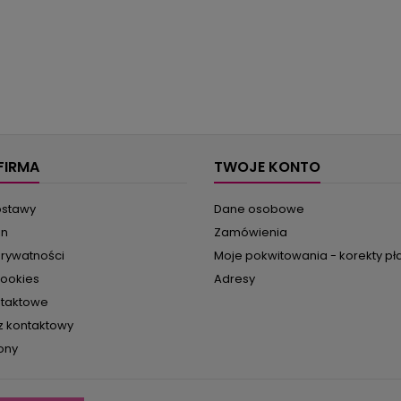
FIRMA
TWOJE KONTO
ostawy
Dane osobowe
in
Zamówienia
prywatności
Moje pokwitowania - korekty pł
cookies
Adresy
ntaktowe
z kontaktowy
ony