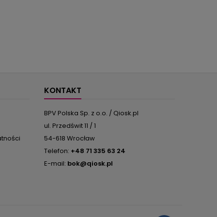
KONTAKT
BPV Polska Sp. z o.o. / Qiosk.pl
ul. Przedświt 11 / 1
atności
54-618 Wrocław
Telefon:
+48 71 335 63 24
E-mail:
bok@qiosk.pl