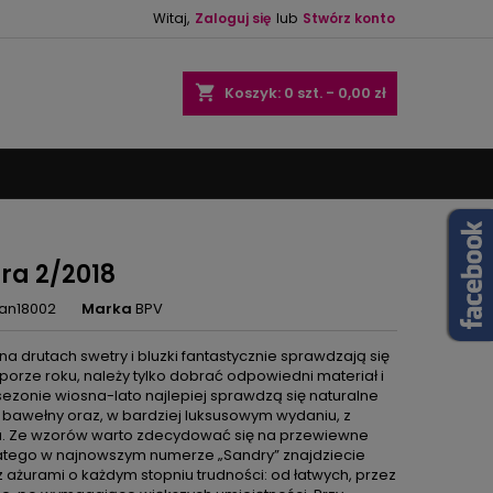
Witaj,
Zaloguj się
lub
Stwórz konto
×
×
×
shopping_cart
Koszyk:
0
szt. - 0,00 zł
ę
ń
ra 2/2018
an18002
Marka
BPV
a drutach swetry i bluzki fantastycznie sprawdzają się
 porze roku, należy tylko dobrać odpowiedni materiał i
sezonie wiosna-lato najlepiej sprawdzą się naturalne
z bawełny oraz, w bardziej luksusowym wydaniu, z
. Ze wzorów warto zdecydować się na przewiewne
latego w najnowszym numerze „Sandry” znajdziecie
 ażurami o każdym stopniu trudności: od łatwych, przez