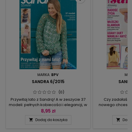
MARKA:
BPV
MAR
SANDRA 6/2015
SANDR
(0)
Przywitaj lato z Sandrą! A w zeszycie 37
Czy zadałaś ju
modeli: pełnych kobiecości i elegancji, w
nowego chcesz mi
pudrowych odcieniach beżu i różu,
ma wyglądać? Now
8,95 zł
9
doskonałej jakości dzianiny z lnu i
nowe możliwoś
Dodaj do koszyka
Doda


jedwabiu, a także dzianiny w żywych
postawisz na zupeł
barwach koralu lub błękitu. Lekkie i
twoim asem oka
zwiewne bluzki, topy i żakiety, chusty,
włóczki lub niet