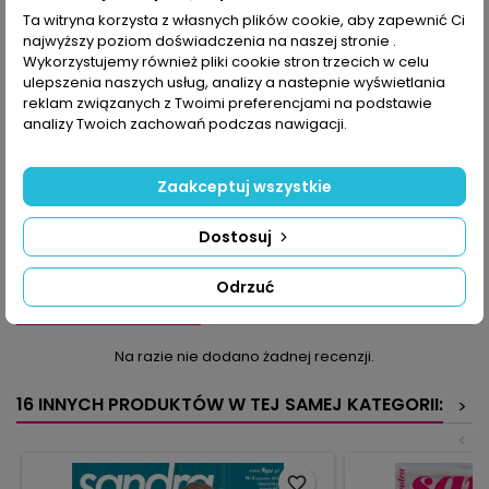
Ta witryna korzysta z własnych plików cookie, aby zapewnić Ci
najwyższy poziom doświadczenia na naszej stronie .
OPIS
SZCZEGÓŁY PRODUKTU
Wykorzystujemy również pliki cookie stron trzecich w celu
ulepszenia naszych usług, analizy a nastepnie wyświetlania
Z asymetrycznym dołem, w pasy oczek spuszczanych czy
reklam związanych z Twoimi preferencjami na podstawie
kolorowe wzory? A może efektowny ażur? Sukienka czy top?
analizy Twoich zachowań podczas nawigacji.
Ostry róż czy barwy naturalne? Jest w czym wybierać - Sandra
to nie tylko swetry o prostym kroju, ale i blezery z rękawem,
kardigany na zamek, minisukienki, malutkie żakieciki bez
Zaakceptuj wszystkie
zapięcia, bolerko z szydełkową plisą, piękna tunika świetna dla
przyszłych mam. Młodzieżowy, nonszalancki styl lub
Dostosuj
ponadczasowa elegancja. Jednym słowem – dzianiny na czas
wolny i do pracy.
Odrzuć
KOMENTARZE (0)
Oceń
Na razie nie dodano żadnej recenzji.
16 INNYCH PRODUKTÓW W TEJ SAMEJ KATEGORII:
>
<
favorite_border