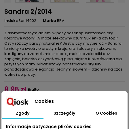
Sandra 2/2014
Indeks
San14002
Marka
BPV
Z asymetrycznym dołem, w pasy oczek spuszczanych czy
kolorowe wzory? A może efektowny ażur? Sukienka czy top?
Ostry róż czy barwy naturalne? Jest w czym wybierać - Sandra
to nie tylko swetry o prostym kroju, ale i blezery z rękawem,
kardigany na zamek, minisukienki, malutkie żakieciki bez
zapięcia, bolerko z szydełkową plisą, piękna tunika świetna dla
przyszłych mam. Młodzieżowy, nonszalancki styl lub
ponadczasowa elegancja. Jednym słowem – dzianiny na czas
wolny i do pracy.
8,95 zł
Brutto
Cookies
Dodaj do koszyka
Ilość

Zgody
Szczegóły
O Cookies
Udostępnij
Informacje dotyczące plików cookies