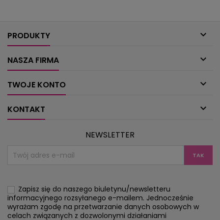
etole i sukienki już teraz wywołują w nas
masz już ul
tęsknotę za latem. Kolory tworzą bogatą
nieśmiertelną chu
paletę,...
przedwiośnia, ale

PRODUKTY

NASZA FIRMA

TWOJE KONTO

KONTAKT
NEWSLETTER
Zapisz się do naszego biuletynu/newsletteru
informacyjnego rozsyłanego e-mailem. Jednocześnie
wyrażam zgodę na przetwarzanie danych osobowych w
celach związanych z dozwolonymi działaniami