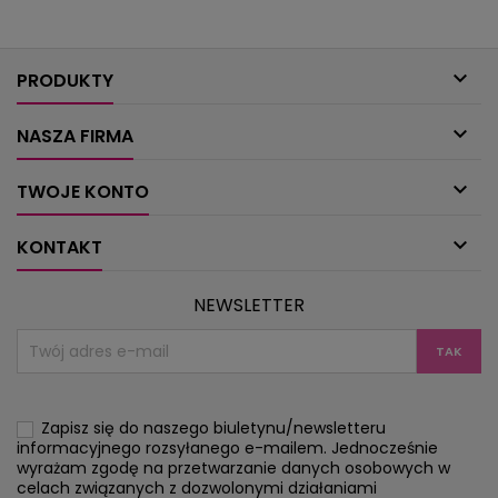
barw lub łączenie powierzchni
tutaj polecamy nosi
żakardowych. Dzianina musi
klasyczne i mniej
być wzorzysta, sięgnijcie więc po ażury,
sweter i spódnicę

sploty siatkowe,...
PRODUKTY

NASZA FIRMA

TWOJE KONTO

KONTAKT
NEWSLETTER
Zapisz się do naszego biuletynu/newsletteru
informacyjnego rozsyłanego e-mailem. Jednocześnie
wyrażam zgodę na przetwarzanie danych osobowych w
celach związanych z dozwolonymi działaniami