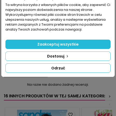
Ta witryna korzysta z własnych plików cookie, aby zapewnić Ci
najwyższy poziom doświadczenia na naszej stronie .
OPIS
SZCZEGÓŁY PRODUKTU
Wykorzystujemy również pliki cookie stron trzecich w celu
ulepszenia naszych usług, analizy a nastepnie wyświetlania
Aby zimą było wam ciepło i przytulnie, niezbędne są trzy rzeczy:
reklam związanych z Twoimi preferencjami na podstawie
druty, gruba włóczka i listopadowa Sandra. Zobaczcie, ile w niej
analizy Twoich zachowań podczas nawigacji.
inspiracji! 30 modeli, od swetrów i poncho, po chusty, szale i
czapki, przyciąga wzrok i zachęca do dziergania. W tym
zeszycie stawiamy na wzory: przygotujcie się na wykonywanie
Zaakceptuj wszystkie
grubych, mięsistych splotów, pęczków, reliefów, wzoru plastra
miodu, warkoczy i prążków, ściągaczowych golfów. Kroje są
Dostosuj
dopasowane i będziecie świetnie wyglądały. Teraz tylko
wybierzcie kolor włóczki i do dzieła!
Odrzuć
KOMENTARZE (0)
Oceń
Na razie nie dodano żadnej recenzji.
16 INNYCH PRODUKTÓW W TEJ SAMEJ KATEGORII:
>
<
favorite_border