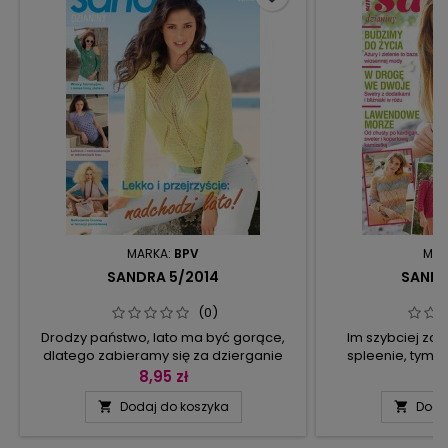
MARKA:
BPV
MAR
SANDRA 5/2014
SANDR
(0)
Drodzy państwo, lato ma być gorące,
Im szybciej z
dlatego zabieramy się za dzierganie
spleenie, tym le
przezroczystych, seksownych dzianin.
odświeżając
8,95 zł
9
Kolor w tym sezonie odgrywa
samopoczucie, ale
Dodaj do koszyka
Doda


pierwszorzędną rolę, a zatem nie
a możesz wybier
możemy ignorować trendów: turkus,
kardiganów al
zieleń, pomarańcz, do tego przepływy
ściągaczową górą