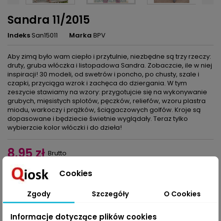
Sandra 11/2015
Indeks
San15011
Marka
BPV
Aby zimą było wam ciepło i przytulnie, niezbędne są trzy rzeczy:
druty, gruba włóczka i listopadowa Sandra. Zobaczcie, ile w niej
inspiracji! 30 modeli, od swetrów i poncho, po chusty, szale i
czapki, przyciąga wzrok i zachęca do dziergania. W tym
zeszycie stawiamy na wzory: przygotujcie się na wykonywanie
grubych, mięsistych splotów, pęczków, reliefów, wzoru plastra
miodu, warkoczy i prążków, ściągaczowych golfów. Kroje są
dopasowane i będziecie świetnie wyglądały. Teraz tylko
wybierzcie kolor włóczki i do dzieła!
8,95 zł
Brutto
Cookies
Dodaj do koszyka
Ilość

Zgody
Szczegóły
O Cookies
Udostępnij
Informacje dotyczące plików cookies