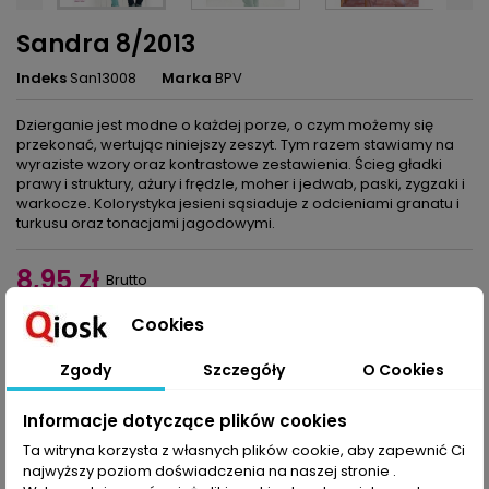
Sandra 8/2013
Indeks
San13008
Marka
BPV
Dzierganie jest modne o każdej porze, o czym możemy się
przekonać, wertując niniejszy zeszyt. Tym razem stawiamy na
wyraziste wzory oraz kontrastowe zestawienia. Ścieg gładki
prawy i struktury, ażury i frędzle, moher i jedwab, paski, zygzaki i
warkocze. Kolorystyka jesieni sąsiaduje z odcieniami granatu i
turkusu oraz tonacjami jagodowymi.
8,95 zł
Brutto
Cookies
Dodaj do koszyka
Ilość

Zgody
Szczegóły
O Cookies
Udostępnij
Informacje dotyczące plików cookies
Ta witryna korzysta z własnych plików cookie, aby zapewnić Ci
najwyższy poziom doświadczenia na naszej stronie .
OPIS
SZCZEGÓŁY PRODUKTU