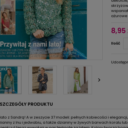
dekolcie
skrzyzowa
wspaniał
ażurowe
8,95 
Ilość
Udostępn

SZCZEGÓŁY PRODUKTU
 lato z Sandrą! A w zeszycie 37 modeli: pełnych kobiecości i elegancj
zianiny z lnu i jedwabiu, a także dzianiny w żywych barwach koralu lub bł
ukienki już teraz wywołują w nas tęsknotę za latem. Kolory tworzą b