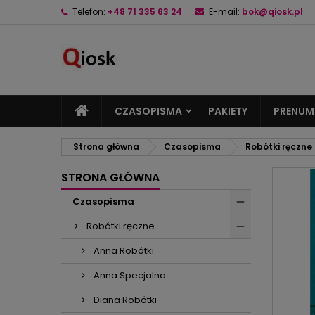
Telefon:
+48 71 335 63 24
E-mail:
bok@qiosk.pl
M
U
Z
add_circle_outline
Mu
Na
CZASOPISMA
PAKIETY
PRENUM
Strona główna
Czasopisma
Robótki ręczne
STRONA GŁÓWNA
Czasopisma
Robótki ręczne
Anna Robótki
Anna Specjalna
Diana Robótki