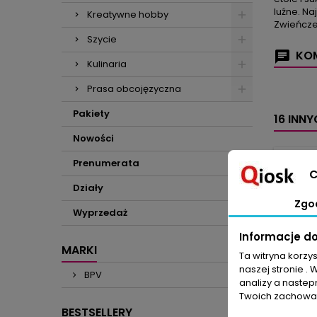
luźne. Na
Kreatywne hobby
Zwieńcze
Szycie
KOM
Kulinaria
Prasa obcojęzyczna
Pakiety
16 INN
Nowości
Prenumerata
C
Działy
Zgo
Wyprzedaż
Informacje d
MARKI
Ta witryna korzy
naszej stronie . 
BPV
analizy a nastep
Twoich zachowań
BESTSELLERY