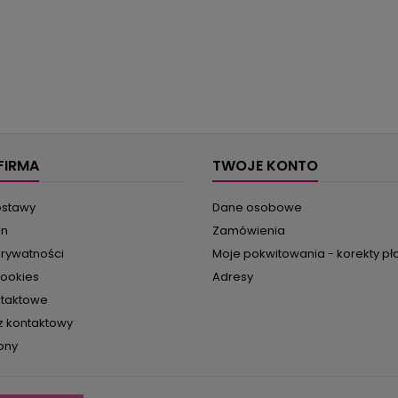
FIRMA
TWOJE KONTO
ostawy
Dane osobowe
in
Zamówienia
prywatności
Moje pokwitowania - korekty pł
cookies
Adresy
ntaktowe
z kontaktowy
ony