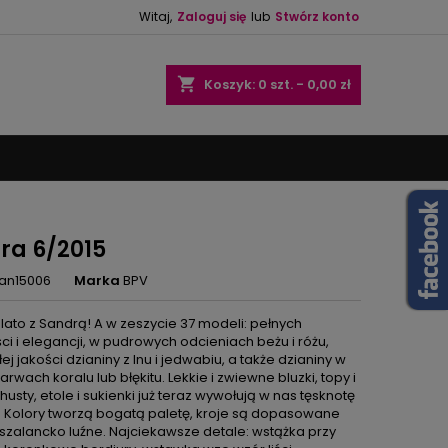
Witaj,
Zaloguj się
lub
Stwórz konto
×
×
×
shopping_cart
Koszyk:
0
szt. - 0,00 zł
ę
ń
ra 6/2015
an15006
Marka
BPV
 lato z Sandrą! A w zeszycie 37 modeli: pełnych
ci i elegancji, w pudrowych odcieniach beżu i różu,
j jakości dzianiny z lnu i jedwabiu, a także dzianiny w
rwach koralu lub błękitu. Lekkie i zwiewne bluzki, topy i
chusty, etole i sukienki już teraz wywołują w nas tęsknotę
. Kolory tworzą bogatą paletę, kroje są dopasowane
szalancko luźne. Najciekawsze detale: wstążka przy