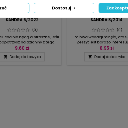
zuć
Dostosuj
Zaakceptu
MARKA:
BPV
MARKA:
BPV
SANDRA 6/2022
SANDRA 8/2014
(0)
(0)
plucha nie będą ci straszne, jeśli
Połowa wakacji minęła, oto S
 popatrzysz na dzianiny z tego
Zeszyt jest bardzo interesuj
meru Sandry. Proponujemy
przypomina wszystkim niedow
9,60 zł
8,95 zł
etyczny pomarańcz na dobry
że dzianina śmiało konkuruje 
Dodaj do koszyka
Dodaj do koszyka


oczątek dnia, ale dalej też
nawet haute couture. Doskona
amy cię gorąco do utrzymania
przykładem są zamieszczo
tnego humoru. Pomogą w tym
numerze bluzki, wzorzyste swe
neonowe akcenty pośród
z kolekcją modnych dodatk
wanych barw. Wybieraj między
szczególnie modele o włoskim
ietami, swetrami z wzorami
odcieniach dżinsowych
bianymi, geometrycznymi...