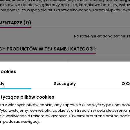
jciekawsze detale: wstążka przy dekolcie, koronkowe bordiury, wstawk
nie kolekcji to wspaniała bluzka szydełkowana wzorem słupków, t
ENTARZE (0)
Na razie nie dodano żadnej re
YCH PRODUKTÓW W TEJ SAMEJ KATEGORII:
favorite_border
ookies
dy
Szczegóły
O C
otyczące plików cookies
sta z własnych plików cookie, aby zapewnić Ci najwyższy poziom do
Wykorzystujemy również pliki cookie stron trzecich w celu ulepszenia 
nie wyświetlania reklam związanych z Twoimi preferencjami na pods
 podczas nawigacji.