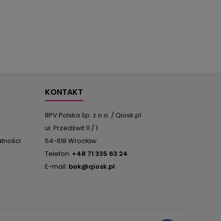
KONTAKT
BPV Polska Sp. z o.o. / Qiosk.pl
ul. Przedświt 11 / 1
atności
54-618 Wrocław
Telefon:
+48 71 335 63 24
E-mail:
bok@qiosk.pl