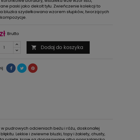
, koronkowe bordiury, wstawka wze wzór liści,
ne paski jako dekolt tyłu. Zwieńczenie kolekcji to
a bluzka szydełkowana wzorem słupków, tworzących
 kompozycje.
zł
Brutto
Dodaj do koszyka

ij
i, w pudrowych odcieniach beżu i różu, doskonałej
ękitu. Lekkie i zwiewne bluzki, topy i żakiety, chusty,
ogatą paletę, kroje są dopasowane albo nonszalancko