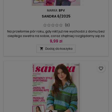
MARKA:
BPV
SANDRA 6/2025
(0)
Na przełomie pór roku, gdy nikt już nie wychodzi z domu bez
ciepłego swetra na sobie, coraz chętniej rozglądamy się za
zimowymi kolekcjami. Wśród przygotowanych nowości są
9,99 zł
ubrania w fasonach nowoczesnych i retro (w supermodnych
Dodaj do koszyka

brązach!) oraz dodatki stroju, bez których ryzyko odmrożenia
uszu i przewiania gwałtownie wzrasta. Aby nie odczuwać
dyskomfortu...
favorite_border