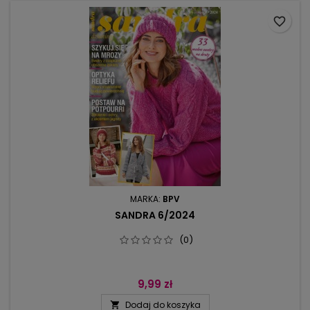
favorite_border
MARKA:
BPV
SANDRA 6/2024
(0)
9,99 zł
Dodaj do koszyka
