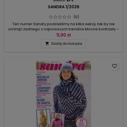
MARKA:
BPV
SANDRA 1/2026
(0)
Ten numer Sandry podzieliśmy na kilka sekcji, tak by nie
ominąć żadnego z najnowszych trendów:Mocne kontrasty –
są tu kombinacje wzorów żakardowych i strukturalnych w
11,00 zł
różu i czerwieni. Weź głęboki oddech – dla wszystkich pań
Dodaj do koszyka

lubiących dziergać warkocze – ekscytujące kombinacje
splotów i ciekawe fasony w odcieniach zieleni.Zdobył moje
serce – wypróbuj nowy...
favorite_border