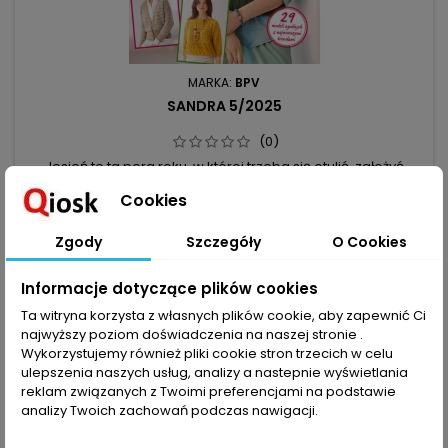
MARKA:
BPV
SANDRA 5/2025
(0)
Jesień to ta pora roku, w której trzeba się otulić, założyć
cieplejszy sweter, ale najpierw… chwycić w dłoń grubsze
Cookies
druty. Nie musisz rezygnować z ażurów, bo doskonale
9,99 zł
wyglądają, gdy się je przerabia z włóczek flauszowych. Do
Dodaj do koszyka

twojej dyspozycji jest też cała gama świeżych odcieni
Zgody
Szczegóły
O Cookies
zielonych i miętowych – polecamy komponować je z
najrozmaitszymi splotami i...
Informacje dotyczące plików cookies
favorite_border
Ta witryna korzysta z własnych plików cookie, aby zapewnić Ci
najwyższy poziom doświadczenia na naszej stronie .
Wykorzystujemy również pliki cookie stron trzecich w celu
ulepszenia naszych usług, analizy a nastepnie wyświetlania
reklam związanych z Twoimi preferencjami na podstawie
analizy Twoich zachowań podczas nawigacji.