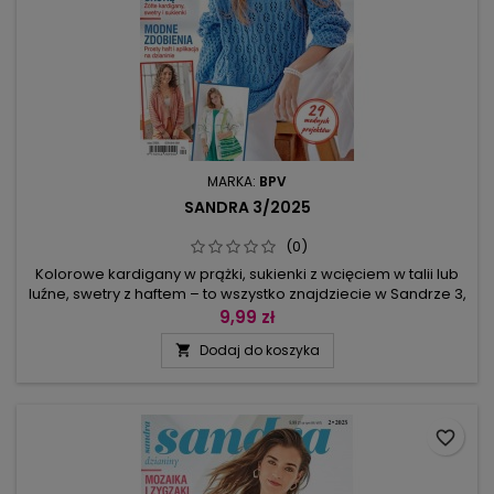
MARKA:
BPV
SANDRA 3/2025
(0)
Kolorowe kardigany w prążki, sukienki z wcięciem w talii lub
luźne, swetry z haftem – to wszystko znajdziecie w Sandrze 3,
która powstała z myślą o lecie.Wśród prostych splotów z
9,99 zł
niesamowitym potencjałem są wzory zdejmowanych oczek,
Dodaj do koszyka

które można wykonać w jednym kolorze (wtedy np. powstają
łuski, fale i kokardki) lub z włóczek w kilku kolorach –efekt...
favorite_border