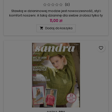
(0)
Stawką w dzianinowej modzie jest nowoczesność, styl i
komfort noszeni. A taką dzianinę dla siebie zrobisz tylko ty
sama! Naszą kolekcję możesz potraktować jako gotowy
11,00 zł
przepis na najmodniejsze stylizacje. Kardigany zapinane na
Dodaj do koszyka

guziki lub na zamek, wiosenne bliźniaki, eleganckie szarości
na sweterkach prostych do zrobienia lub zadziorna
garsonka w czerwieni...
favorite_border