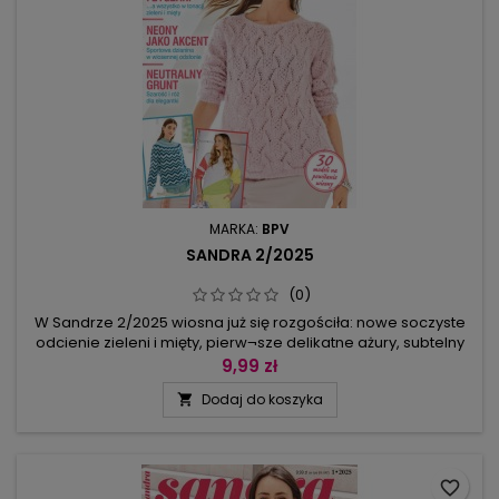
MARKA:
BPV
SANDRA 2/2025
(0)
W Sandrze 2/2025 wiosna już się rozgościła: nowe soczyste
odcienie zieleni i mięty, pierw¬sze delikatne ażury, subtelny
róż i srebrzysta szarość – to kolory dzianin, którymi ją
9,99 zł
przywitacie.Fasony swetrów, kardiganów są zróżnicowane:
Dodaj do koszyka

jedne są bardzo proste (bezrękawnik, sukienka z
warkoczem w mankiecie), inne polecamy wprawionym
dziewiarkom, np. raglan...
favorite_border