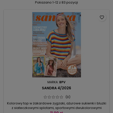
Pokazano 1-12 z 83 pozycji
favorite_border
MARKA:
BPV
SANDRA 4/2026
(0)
Kolorowy top w żakardowe zygzaki, ażurowe sukienki i bluzki
z siateczkowymi splotami, sportowymi dwukolorowymi
plisami oraz pleciony żakiet – ta kolekcja trafi w twój