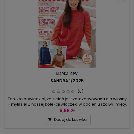
MARKA:
BPV
SANDRA 1/2025
(0)
Ten, kto powiedział, że zieleń jest zarezerwowana dla wiosny
– mylił się! Z naszej kolekcji włóczek w odcieniu szałwii, mięty,
oliwki powstały: sukienka, obszerne poncho, kardigan w
9,99 zł
norweskie gwiazdy, ściągaczowy golf robiony od góry do
Dodaj do koszyka

dołu – będzie ci w nich ciepło w mroźne dni.Ale z drugiej
strony proponujemy zaszaleć zimą w kolorach różu,
pomarańczu...