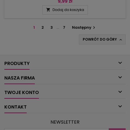
sprawia, że żywe kolory odbieramy jako intensywniejsze. Tą
9,99 zł
zależność postanowiliśmy wykorzystać, przygotowując
Dodaj do koszyka

kolekcję modeli w Sandrze. Pomarańczowe, jagodowe i
turkusowe paski oraz prążki wyglądają najlepiej, gdy
pomiędzy nimi jest jasne...
1
2
3
…
7
Następny

POWRÓT DO GÓRY


PRODUKTY

NASZA FIRMA

TWOJE KONTO

KONTAKT
NEWSLETTER