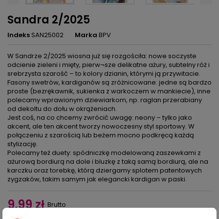
Sandra 2/2025
Indeks
SAN25002
Marka
BPV
W Sandrze 2/2025 wiosna już się rozgościła: nowe soczyste
odcienie zieleni i mięty, pierw¬sze delikatne ażury, subtelny róż i
srebrzysta szarość – to kolory dzianin, którymi ją przywitacie.
Fasony swetrów, kardiganów są zróżnicowane: jedne są bardzo
proste (bezrękawnik, sukienka z warkoczem w mankiecie), inne
polecamy wprawionym dziewiarkom, np. raglan przerabiany
od dekoltu do dołu w okrążeniach.
Jest coś, na co chcemy zwrócić uwagę: neony – tylko jako
akcent, ale ten akcent tworzy nowoczesny styl sportowy. W
połączeniu z szarością lub beżem mocno podkręcą każdą
stylizację.
Polecamy też duety: spódniczkę modelowaną zaszewkami z
ażurową bordiurą na dole i bluzkę z taką samą bordiurą, ale na
karczku oraz torebkę, którą dziergamy splotem patentowych
zygzaków, takim samym jak elegancki kardigan w paski.
9,99 zł
Brutto