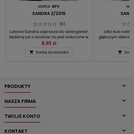
MARKA:
BPV
MAR
SANDRA 2/2016
SANDR
(0)
Lutowa Sandra zaprasza do dziergania!
Lato kusi odsło
Myślimy już o wiośnie i to jest widoczne w
głębszym dekolte
żywej kolorystyce zamieszczonych
luz i swobodę - ta
8,95 zł
9
modeli. A temat miesiąca to bliźniak w
topy, tuniki i ż
Dodaj do koszyka
Doda


wielu odsłonach: top i poncho, kardigan i
Sandry. Daj zielo
bluzka czy choćby sweter i spódnica.
dosłownie! – d
Kolory są świetnie widoczne we wzorach
zieleniach: szal 
wrabianych, żakardach oraz pasach. Z
kołnierzykiem w
kolei wzory ażurowe, dziurki oraz romby
skrzyżowanymi
świetnie...
ażurowe bl

PRODUKTY

NASZA FIRMA

TWOJE KONTO

KONTAKT