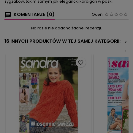
zygzaków, takim samym jak elegancki kardigan w paski.
KOMENTARZE (0)
Oceń
Na razie nie dodano żadnej recenzji.
16 INNYCH PRODUKTÓW W TEJ SAMEJ KATEGORII:
>
<
favorite_border