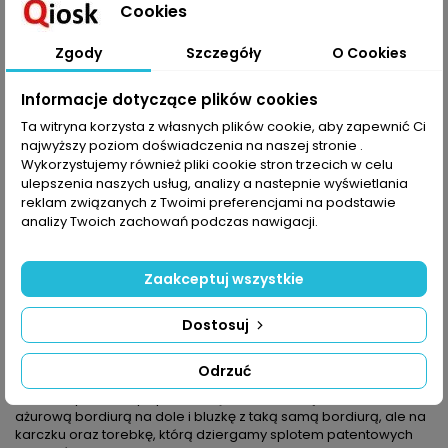
Cookies
Dodaj do koszyka
Ilość

Zgody
Szczegóły
O Cookies
Udostępnij
Informacje dotyczące plików cookies
Ta witryna korzysta z własnych plików cookie, aby zapewnić Ci
najwyższy poziom doświadczenia na naszej stronie .
OPIS
SZCZEGÓŁY PRODUKTU
Wykorzystujemy również pliki cookie stron trzecich w celu
ulepszenia naszych usług, analizy a nastepnie wyświetlania
W Sandrze 2/2025 wiosna już się rozgościła: nowe soczyste
reklam związanych z Twoimi preferencjami na podstawie
odcienie zieleni i mięty, pierw¬sze delikatne ażury, subtelny róż i
analizy Twoich zachowań podczas nawigacji.
srebrzysta szarość – to kolory dzianin, którymi ją przywitacie.
Fasony swetrów, kardiganów są zróżnicowane: jedne są bardzo
proste (bezrękawnik, sukienka z warkoczem w mankiecie), inne
Zaakceptuj wszystkie
polecamy wprawionym dziewiarkom, np. raglan przerabiany
od dekoltu do dołu w okrążeniach.
Dostosuj
Jest coś, na co chcemy zwrócić uwagę: neony – tylko jako
akcent, ale ten akcent tworzy nowoczesny styl sportowy. W
połączeniu z szarością lub beżem mocno podkręcą każdą
Odrzuć
stylizację.
Polecamy też duety: spódniczkę modelowaną zaszewkami z
ażurową bordiurą na dole i bluzkę z taką samą bordiurą, ale na
karczku oraz torebkę, którą dziergamy splotem patentowych