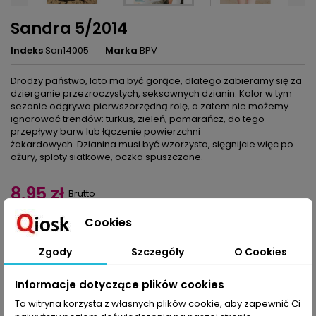
Sandra 5/2014
Indeks
San14005
Marka
BPV
Drodzy państwo, lato ma być gorące, dlatego zabieramy się za
dzierganie przezroczystych, seksownych dzianin. Kolor w tym
sezonie odgrywa pierwszorzędną rolę, a zatem nie możemy
ignorować trendów: turkus, zieleń, pomarańcz, do tego
przepływy barw lub łączenie powierzchni
żakardowych. Dzianina musi być wzorzysta, sięgnijcie więc po
ażury, sploty siatkowe, oczka spuszczane.
8,95 zł
Brutto
Cookies
Dodaj do koszyka
Ilość

Zgody
Szczegóły
O Cookies
Udostępnij
Informacje dotyczące plików cookies
Ta witryna korzysta z własnych plików cookie, aby zapewnić Ci