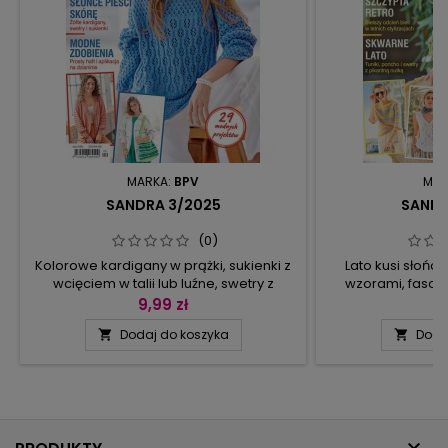
MARKA:
BPV
MAR
SANDRA 3/2025
SANDR
(0)
Kolorowe kardigany w prążki, sukienki z
Lato kusi słońc
wcięciem w talii lub luźne, swetry z
wzorami, fason
haftem – to wszystko znajdziecie w
więcej niż zazwycza
9,99 zł
9
Sandrze 3, która powstała z myślą o
daj się namówić 
Dodaj do koszyka
Doda


lecie.Wśród prostych splotów z
cieniutkie rami
niesamowitym potencjałem są wzory
supermodnyc
zdejmowanych oczek, które można
dzierganych su
wykonać w jednym kolorze (wtedy np.
żakietu do plażowe
powstają łuski, fale i kokardki) lub z
nie ogranicza ani
włóczek w kilku kolorach –efekt...
chęci zmierzen
