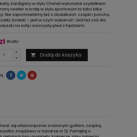
akiety, kardigany w stylu Chanel wykonane szydełkiem
nany sweter w kratę w stylu sportowym to tylko kilka
ji. Nie zapomnieliśmy też o dodatkach: czapki i poncho,
zaliki, torebki – jest w czym wybierać! Jest też coś dla
duszki na sofę i wzorzysty pled z frędzlami
zł
Brutto
Dodaj do koszyka

ij
chwal się własnoręcznie zrobionym golfem, czapką,
szystko znajdziesz w Sandrze nr 12. Pamiętaj o
etalach typu mankiety, kołnierze, plisy zapięcia.