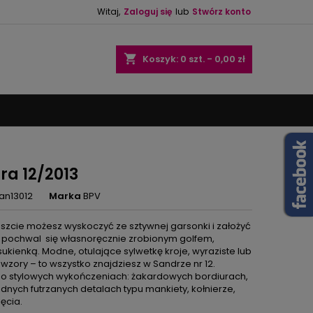
Witaj,
Zaloguj się
lub
Stwórz konto
×
×
×
shopping_cart
Koszyk:
0
szt. - 0,00 zł
ę
ń
ra 12/2013
an13012
Marka
BPV
szcie możesz wyskoczyć ze sztywnej garsonki i założyć
, pochwal się własnoręcznie zrobionym golfem,
ukienką. Modne, otulające sylwetkę kroje, wyraziste lub
wzory – to wszystko znajdziesz w Sandrze nr 12.
 o stylowych wykończeniach: żakardowych bordiurach,
nych futrzanych detalach typu mankiety, kołnierze,
ięcia.