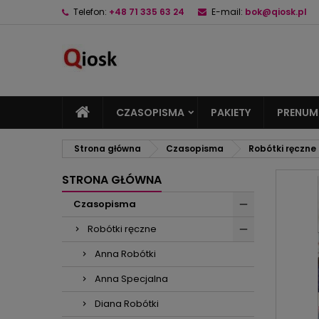
Telefon:
+48 71 335 63 24
E-mail:
bok@qiosk.pl
M
U
Z
add_circle_outline
Mu
Na
CZASOPISMA
PAKIETY
PRENUM
Strona główna
Czasopisma
Robótki ręczne
STRONA GŁÓWNA
Czasopisma
Robótki ręczne
Anna Robótki
Anna Specjalna
Diana Robótki