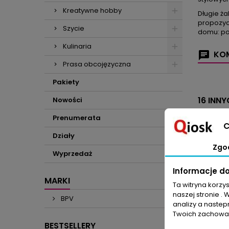
Kreatywne hobby
Długie ża
propozycj
Szycie
domu: pod
Kulinaria
KOM
Prasa obcojęzyczna
Pakiety
16 INN
Nowości
Prenumerata
C
Działy
Zgo
Wyprzedaż
Informacje d
MARKI
Ta witryna korzy
naszej stronie . 
BPV
analizy a nastep
Twoich zachowań
BESTSELLERY