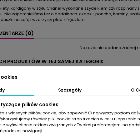
kiety, kardigany w stylu Chanel wykonane szydełkiem czy rozpinany sw
i. Nie zapomnieliśmy też o dodatkach: czapki i poncho, kominy, szaliki
uszki na sofę i wzorzysty pled z frędzlami
ENTARZE (0)
Na razie nie dodano żadnej re
YCH PRODUKTÓW W TEJ SAMEJ KATEGORII:
ookies
favorite_border
dy
Szczegóły
O C
otyczące plików cookies
sta z własnych plików cookie, aby zapewnić Ci najwyższy poziom do
Wykorzystujemy również pliki cookie stron trzecich w celu ulepszenia 
nie wyświetlania reklam związanych z Twoimi preferencjami na pods
 podczas nawigacji.