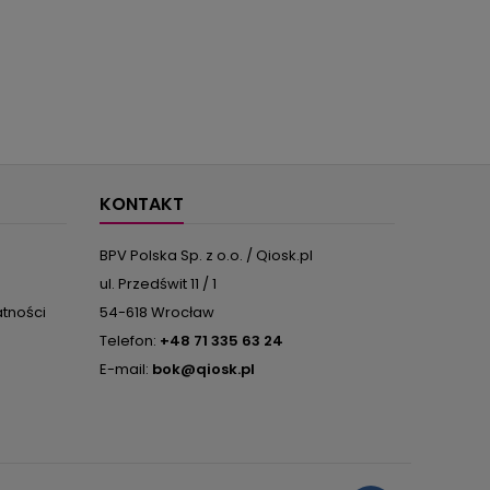
KONTAKT
BPV Polska Sp. z o.o. / Qiosk.pl
ul. Przedświt 11 / 1
atności
54-618 Wrocław
Telefon:
+48 71 335 63 24
E-mail:
bok@qiosk.pl