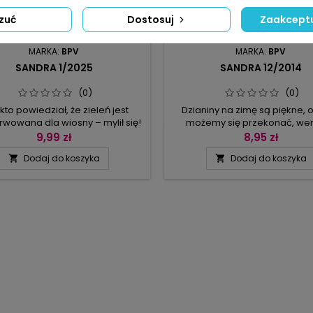
zuć
Dostosuj
Zaakceptu
MARKA:
BPV
MARKA:
BPV
SANDRA 1/2025
SANDRA 12/2014
(0)
(0)
 kto powiedział, że zieleń jest
Dzianiny na zimę są piękne, 
wowana dla wiosny – mylił się!
możemy się przekonać, wer
ej kolekcji włóczek w odcieniu
Sandrę. Przede wszystkim są m
9,99 zł
8,95 zł
 mięty, oliwki powstały: sukienka,
ciepłe i to ich główne zale
Dodaj do koszyka
Dodaj do koszyka


szerne poncho, kardigan w
Zachwyćcie się przygotowany
kie gwiazdy, ściągaczowy golf
nas modelami! Żakiety, międz
y od góry do dołu – będzie ci w
biały z bordiurami warkoczy 
epło w mroźne dni.Ale z drugiej
brązowy, niezbędny w szafie
 proponujemy zaszaleć zimą w
prawdziwej elegantki, przer
lorach różu, pomarańczu...
poprzecznie poncho, norw
żakardy,...