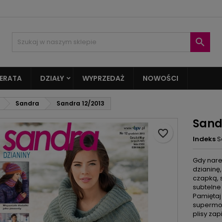
oje listy życzeń
twórz listę życzeń
aloguj się

Utwórz nową listę
sisz być zalogowany by zapisać produkty na swojej liście życzeń.
zwa listy życzeń
ERATA
DZIAŁY
WYPRZEDAŻ
NOWOŚCI
Anuluj
Zaloguj si
Sandra
Sandra 12/2013
Anuluj
Utwórz listę życze
Sand
favorite_border
Indeks
S
Gdy nare
dzianinę
czapką, s
subtelne 
Pamiętaj
supermod
plisy zap