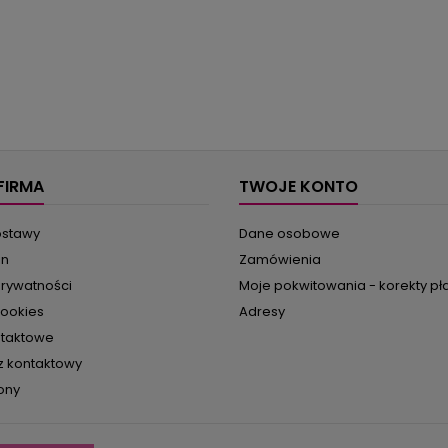
FIRMA
TWOJE KONTO
ostawy
Dane osobowe
in
Zamówienia
prywatności
Moje pokwitowania - korekty pł
cookies
Adresy
ntaktowe
z kontaktowy
ony