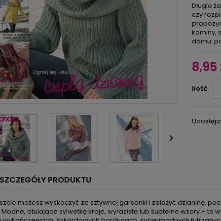
Długie ż
czy rozpi
propozyc
kominy, s
domu: po
8,95 
Ilość
Udostępn

SZCZEGÓŁY PRODUKTU
szcie możesz wyskoczyć ze sztywnej garsonki i założyć dzianinę, po
 Modne, otulające sylwetkę kroje, wyraziste lub subtelne wzory – to w
h wykończeniach: żakardowych bordiurach, supermodnych futrzanych d