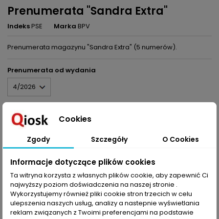
Prenumerata "Sandra Extra"
Indeks
PSE
Marka
BPV
Prenumerata magazynu "Sandra Extra" (5 numerów).
Prenumerata od wydania
55,00 zł
Brutto
Cookies
Dodaj do koszyka
Ilość
Zgody

Szczegóły
O Cookies
Informacje dotyczące plików cookies
Udostępnij
Ta witryna korzysta z własnych plików cookie, aby zapewnić Ci
najwyższy poziom doświadczenia na naszej stronie .
Wykorzystujemy również pliki cookie stron trzecich w celu
ulepszenia naszych usług, analizy a nastepnie wyświetlania
OPIS
SZCZEGÓŁY PRODUKTU
reklam związanych z Twoimi preferencjami na podstawie