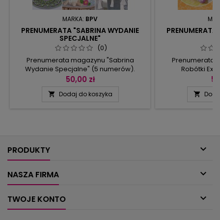
MARKA:
BPV
MAR
PRENUMERATA "SABRINA WYDANIE
PRENUMERATA 
SPECJALNE"
E
(0)
Prenumerata magazynu "Sabrina
Prenumerata m
Wydanie Specjalne" (5 numerów).
Robótki Ext
50,00 zł
50
Dodaj do koszyka
Doda



PRODUKTY

NASZA FIRMA

TWOJE KONTO