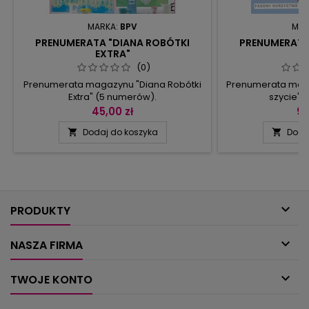
MARKA:
BPV
MAR
PRENUMERATA "DIANA ROBÓTKI
PRENUMERATA
EXTRA"
SZ
(0)
Prenumerata magazynu "Diana Robótki
Prenumerata mag
Extra" (5 numerów).
szycie" 
45,00 zł
95
Dodaj do koszyka
Doda



PRODUKTY

NASZA FIRMA

TWOJE KONTO