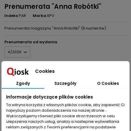
Prenumerata "Anna Robótki"
Indeks
PAR
Marka
BPV
Prenumerata magazynu "Anna Robótki" (6 numerów).
Prenumerata od wydania
54,00 zł
Brutto
Cookies
Dodaj do koszyka
Ilość
Zgody

Szczegóły
O Cookies
Informacje dotyczące plików cookies
Udostępnij
Ta witryna korzysta z własnych plików cookie, aby zapewnić Ci
najwyższy poziom doświadczenia na naszej stronie .
Wykorzystujemy również pliki cookie stron trzecich w celu
ulepszenia naszych usług, analizy a nastepnie wyświetlania
OPIS
SZCZEGÓŁY PRODUKTU
reklam związanych z Twoimi preferencjami na podstawie