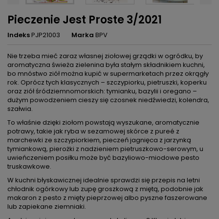
Pieczenie Jest Proste 3/2021
Indeks
PJP21003
Marka
BPV
Nie trzeba mieć zaraz własnej ziołowej grządki w ogródku, by
aromatyczna świeża zielenina była stałym składnikiem kuchni,
bo mnóstwo ziół można kupić w supermarketach przez okrągły
rok. Oprócz tych klasycznych – szczypiorku, pietruszki, koperku
oraz ziół śródziemnomorskich: tymianku, bazylii i oregano –
dużym powodzeniem cieszy się czosnek niedźwiedzi, kolendra,
szałwia.
To właśnie dzięki ziołom powstają wyszukane, aromatycznie
potrawy, takie jak ryba w sezamowej skórce z pureé z
marchewki ze szczypiorkiem, pieczeń jagnięca z jarzynką
tymiankową, pierożki z nadzieniem pietruszkowo-serowym, u
uwieńczeniem posiłku może być bazyliowo-miodowe pesto
truskawkowe.
W kuchni błyskawicznej idealnie sprawdzi się przepis na letni
chłodnik ogórkowy lub zupę groszkową z miętą, podobnie jak
makaron z pesto z mięty pieprzowej albo pyszne faszerowane
lub zapiekane ziemniaki.