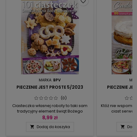
favorite_border
MARKA:
BPV
MAR
PIECZENIE JEST PROSTE 5/2023
PIECZENIE JE
(0)
Ciasteczka własnej roboty to taki sam
Któż nie wspomin
tradycyjny element świąt Bożego
ciast serwo
Narodzenia jak karp w galarecie czy
miejscowych kafe
8,99 zł
7
choinka. Wiele z was ma jedyne w swoim
wakacji, kiedy ba
Dodaj do koszyka
Doda


rodzaju przepisy, przekazywane z
przed łasuchami 
pokolenia na pokolenie. Jeśli jednak
przyrządzon