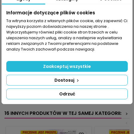
To właśnie dzięki ziołom powstają wyszukane, aromatycznie
potrawy, takie jak ryba w sezamowej skórce z pureé z
Informacje dotyczące plików cookies
marchewki ze szczypiorkiem, pieczeń jagnięca z jarzynką
tymiankową, pierożki z nadzieniem pietruszkowo-serowym, u
Ta witryna korzysta z własnych plików cookie, aby zapewnić Ci
uwieńczeniem posiłku może być bazyliowo-miodowe pesto
najwyższy poziom doświadczenia na naszej stronie .
truskawkowe.
Wykorzystujemy również pliki cookie stron trzecich w celu
W kuchni błyskawicznej idealnie sprawdzi się przepis na letni
ulepszenia naszych usług, analizy a nastepnie wyświetlania
chłodnik ogórkowy lub zupę groszkową z miętą, podobnie jak
reklam związanych z Twoimi preferencjami na podstawie
makaron z pesto z mięty pieprzowej albo pyszne faszerowane
analizy Twoich zachowań podczas nawigacji.
lub zapiekane ziemniaki.
A gdzie miejsce na eksperymenty kulinarne? Kto nie lubi
Zaakceptuj wszystkie
kolendry, w miejsce tej proponowanej w przepisie da inne zioła,
dzięki czemu odkryje coraz to nowe wrażenia smakowe.
Dostosuj
KOMENTARZE (0)
Oceń
Odrzuć
Na razie nie dodano żadnej recenzji.
16 INNYCH PRODUKTÓW W TEJ SAMEJ KATEGORII:
>
<