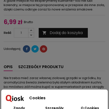
A gdzie miejsce na eksperymenty kulinarne? Kto nie lubi
kolendry, w miejsce tej proponowanej w przepisie da inne zioła,
dzięki czemu odkryje coraz to nowe wrażenia smakowe.
6,99 zł
Brutto
Dodaj do koszyka
Ilość

Udostępnij
OPIS
SZCZEGÓŁY PRODUKTU
Nie trzeba mieć zaraz własnej ziołowej grządki w ogródku, by
aromatyczna świeża zielenina była stałym składnikiem kuchni,
bo mnóstwo ziół można kupić w supermarketach przez okrągły
rok. Oprócz tych klasycznych – szczypiorku, pietruszki, koperku
oraz ziół śródziemnomorskich: tymianku, bazylii i oregano –
Cookies
dużym powodzeniem cieszy się czosnek niedźwiedzi, kolendra,
szałwia.
Zgody
Szczegóły
O Cookies