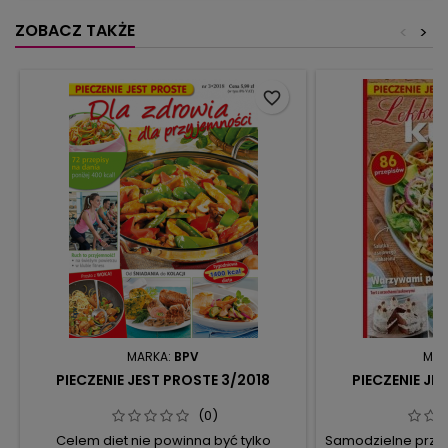
szukacie jakiejś odmiany albo po prostu
sprawdzonych
macie chęć spróbować czegoś
wydawało się ta
ZOBACZ TAKŻE
<
>
nowego, dajcie się uwieść naszym
przygotowane
propozycjom. Czy to z chrupiącego...
kuszących przepi
smakuje
favorite_border
MARKA:
BPV
MAR
PIECZENIE JEST PROSTE 3/2018
PIECZENIE JE
(0)
Celem diet nie powinna być tylko
Samodzielne przy