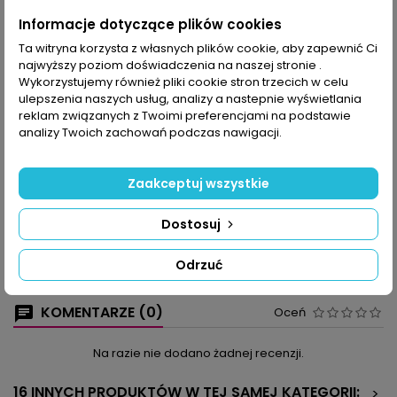
Udostępnij
Informacje dotyczące plików cookies
Ta witryna korzysta z własnych plików cookie, aby zapewnić Ci
najwyższy poziom doświadczenia na naszej stronie .
OPIS
SZCZEGÓŁY PRODUKTU
Wykorzystujemy również pliki cookie stron trzecich w celu
ulepszenia naszych usług, analizy a nastepnie wyświetlania
Serwetka i bieżnik z koniczynkami, mały obrus w technice
reklam związanych z Twoimi preferencjami na podstawie
siatkowej z 8-kątnym układem wzoru, serwetka w kształcie
analizy Twoich zachowań podczas nawigacji.
serduszka lub z patchworkowym środkiem - wybierajcie.
Dodajemy jeszcze plastyczne naszywane kwiatki lub serwetka
w kształcie stokrotki z ananasowymi płatkami i gwiazdą w
Zaakceptuj wszystkie
centrum. O tym, że kolor ma wpływ na efekt, nie trzeba nikogo
przekonywać, ponieważ jednak nie każdy z nas ma odwagę je
Dostosuj
łączyć, to przygotowaliśmy modele w dwukolorowe lub w
intensywnych barwach, tak by od razu można było się
zdecydować: robimy dokładnie taki sam jak na zdjęciu lub
Odrzuć
eksperymentujemy.
KOMENTARZE (0)
Oceń
Na razie nie dodano żadnej recenzji.
16 INNYCH PRODUKTÓW W TEJ SAMEJ KATEGORII:
>