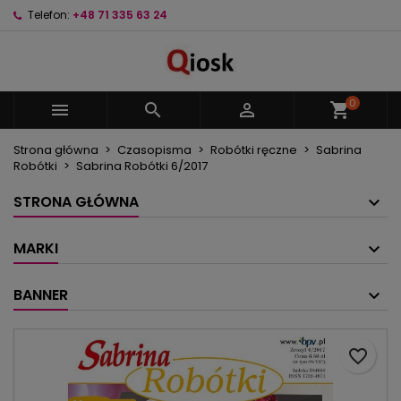
Telefon:
+48 71 335 63 24
×
×
×
Moje listy życzeń
Utwórz listę życzeń
Zaloguj się
Utwórz nową listę
add_circle_outline
Musisz być zalogowany by zapisać produkty na
Nazwa listy życzeń
swojej liście życzeń.
0



shopping_cart
Strona główna
Czasopisma
Robótki ręczne
Sabrina
Anuluj
Zaloguj się
Robótki
Sabrina Robótki 6/2017
Anuluj
Utwórz listę życzeń
STRONA GŁÓWNA
MARKI
BANNER
favorite_border