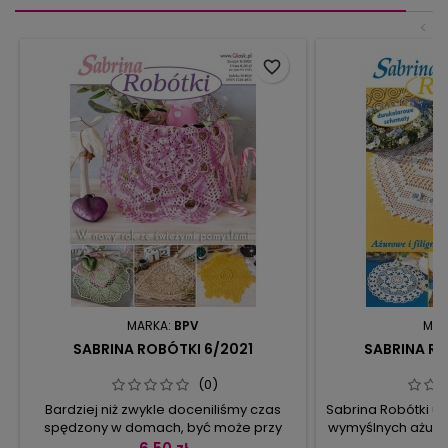
<
favorite_border
MARKA:
BPV
MAR
SABRINA ROBÓTKI 6/2021
SABRINA RO
(0)
Bardziej niż zwykle doceniliśmy czas
Sabrina Robótki u
spędzony w domach, być może przy
wymyślnych ażurów
szydełkowej robótce i filiżance kawy czy
zastosowaniu naj