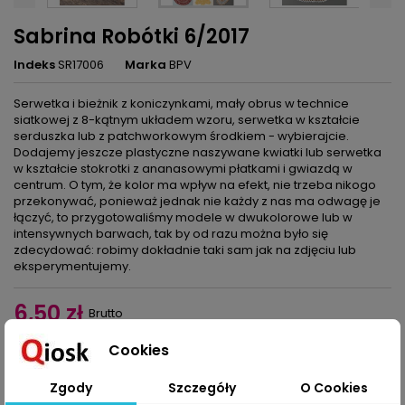
Sabrina Robótki 6/2017
Indeks
SR17006
Marka
BPV
Serwetka i bieżnik z koniczynkami, mały obrus w technice
siatkowej z 8-kątnym układem wzoru, serwetka w kształcie
serduszka lub z patchworkowym środkiem - wybierajcie.
Dodajemy jeszcze plastyczne naszywane kwiatki lub serwetka
w kształcie stokrotki z ananasowymi płatkami i gwiazdą w
centrum. O tym, że kolor ma wpływ na efekt, nie trzeba nikogo
przekonywać, ponieważ jednak nie każdy z nas ma odwagę je
łączyć, to przygotowaliśmy modele w dwukolorowe lub w
intensywnych barwach, tak by od razu można było się
zdecydować: robimy dokładnie taki sam jak na zdjęciu lub
eksperymentujemy.
6,50 zł
Brutto
Cookies
Dodaj do koszyka
Ilość

Zgody
Szczegóły
O Cookies