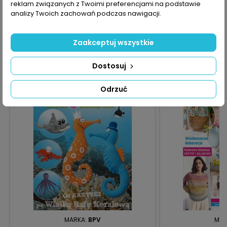
reklam związanych z Twoimi preferencjami na podstawie
KOMENTARZE (0)
Oceń
analizy Twoich zachowań podczas nawigacji.
Na razie nie dodano żadnej recenzji.
Zaakceptuj wszystkie
16 INNYCH PRODUKTÓW W TEJ SAMEJ KATEGORII:
>
Dostosuj
<
Obecnie brak na stanie
favorite_border
Odrzuć
MARKA:
BPV
MAR