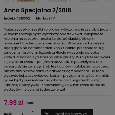
Anna Specjalna 2/2018
Indeks
AS18002
Marka
BPV
Mając szydełko i resztki kolorowej włóczki, możesz zrobić jedyny
w swoim rodzaju cyrk! Wystarczy podstawowa umiejętność
robienia na szydełku (oczka ścisłe, półsłupki, półsłupki
nawijane), trochę czasu i cierpliwości. W twoim cyrku myszki
będą grały na instrumentach, konik Chantal przechadzał się
tanecznym krokiem, iluzjonista Hipcio wyczaruje gołąbka i
królika, a słonica Aya zrobi na piłce piruety. W rolę tresera wcieli
się dyrektor cyrku – potężny niedźwiedź, a przemiły lew Leo
odegra dzikie zwierzę. Zrób też klaunów: małpkę, żonglującego
piłeczkami niedźwiadka i niedźwiedzicę z balonem. Do tego
wyszydełkuj wozy cyrkowe, którymi przyjechali artyści, i namiot,
gdzie będą prezentowane pokazy, oraz najprawdziwszą
karuzelę z pozytywką! Zapewniamy, że w tym cyrku podczas
występów nie ucierpi żadne zwierzę!
7,99 zł
Brutto
Dodaj do koszyka
Ilość
