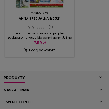
MARKA:
BPV
ANNA SPECJALNA 1/2021
(0)
Ten numer od zawieszki po pled
zasługuje na wszelkie ochy i achy. Już na
pierwszej rozkładówce zobaczysz
7,99 zł
kolorowe zawieszki: baranki, kurczaczki,
Dodaj do koszyka

zajączki i kwiatki – wystarczy tylko chwila,
aby je wyszydełkować. Nieco więcej
uwagi wymagają pisanki. Jeden komplet
zrobisz koronką, drugi półsłupkami. Aby
mieć komplet na stół wielkanocny, do
tych ostatnich...

PRODUKTY

NASZA FIRMA

TWOJE KONTO