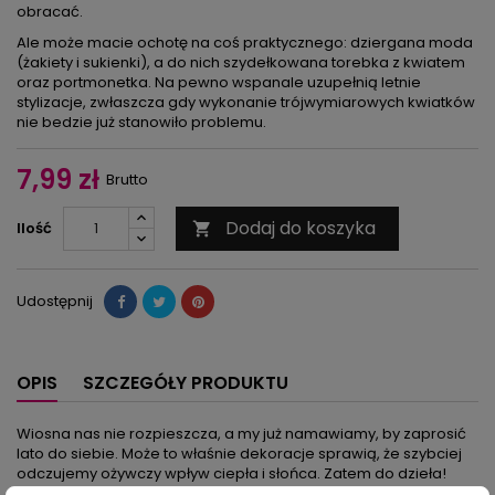
obracać.
Ale może macie ochotę na coś praktycznego: dziergana moda
(żakiety i sukienki), a do nich szydełkowana torebka z kwiatem
oraz portmonetka. Na pewno wspanale uzupełnią letnie
stylizacje, zwłaszcza gdy wykonanie trójwymiarowych kwiatków
nie bedzie już stanowiło problemu.
7,99 zł
Brutto
Dodaj do koszyka
Ilość

Udostępnij
OPIS
SZCZEGÓŁY PRODUKTU
Wiosna nas nie rozpieszcza, a my już namawiamy, by zaprosić
lato do siebie. Może to właśnie dekoracje sprawią, że szybciej
odczujemy ożywczy wpływ ciepła i słońca. Zatem do dzieła!
Hafty na tamborkach reprezentują: mniszek z domowego