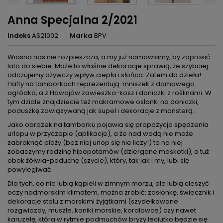
Anna Specjalna 2/2021
Indeks
AS21002
Marka
BPV
Wiosna nas nie rozpieszcza, a my już namawiamy, by zaprosić
lato do siebie. Może to właśnie dekoracje sprawią, że szybciej
odczujemy ożywczy wpływ ciepła i słońca. Zatem do dzieła!
Hafty na tamborkach reprezentują: mniszek z domowego
ogródka, a z Hawajów zawieszka-kosz i doniczki z roślinami. W
tym dziale znajdziecie też makramowe osłonki na doniczki,
poduszkę zawiązywaną jak supeł i dekoracje z monsterą.
Jako obrazek na tamborku pojawia się propozycja spędzenia
urlopu w przyczepie (aplikacje), a że nad wodą nie może
zabraknąć plaży (bez niej urlop się nie liczy!) to na niej
zobaczymy rodzinę hipopotamów (dziergane maskotki), a tuż
obok żółwia-poduchę (szycie), który, tak jak i my, lubi się
powylegiwać.
Dla tych, co nie lubią kąpieli w zimnym morzu, ale lubią cieszyć
oczy nadmorskim klimatem, można zrobić: zasłonkę, świecznik i
dekoracje stołu z morskimi żyjątkami (szydełkowane
rozgwiazdy, muszle, koniki morskie, koralowce) czy nawet
karuzelę, która w rytmie podmuchów bryzy leciutko będzie się