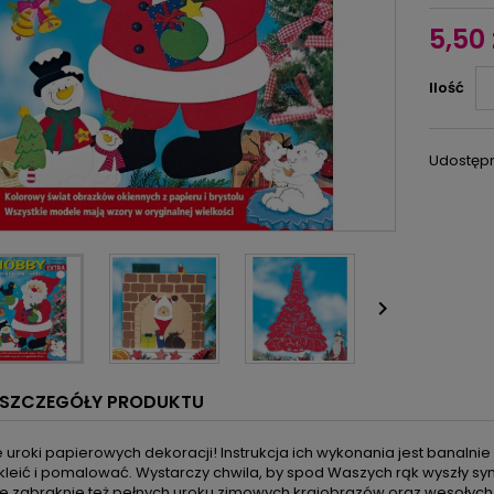
5,50 
Ilość
Udostępn

SZCZEGÓŁY PRODUKTU
 uroki papierowych dekoracji! Instrukcja ich wykonania jest banalni
kleić i pomalować. Wystarczy chwila, by spod Waszych rąk wyszły symp
Nie zabraknie też pełnych uroku zimowych krajobrazów oraz wesołych 