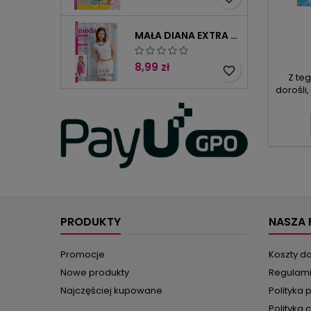
MAŁA DIANA EXTRA 2/2025
8,99 zł
favorite_border
Z te
dorośli,
mnós
wycięc
każdą 
zajęte
Do pr
papi
zaj
za
PRODUKTY
NASZA 
Promocje
Koszty d
Nowe produkty
Regulam
Najczęściej kupowane
Polityka 
Polityka 