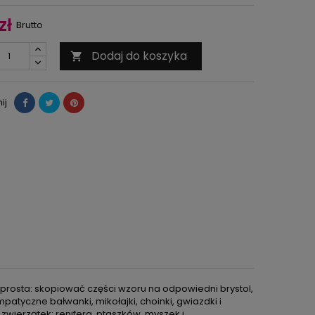
zł
Brutto
Dodaj do koszyka

ij
e prosta: skopiować części wzoru na odpowiedni brystol,
atyczne bałwanki, mikołajki, choinki, gwiazdki i
zwierzątek: renifera, ptaszków, myszek i