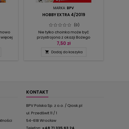
MARKA:
BPV
HOBBY EXTRA 4/2019
(0)
 nowo
Nie tylko choinka może być
Pomy
 więcej
przystrojona z okazji Bożego
kolor
ększość z
Narodzenia. Świetnie nadają się do
wzoram
7,50 zł
i chęci
tego również okna, meble i ściany, bo
wykonan
Dodaj do koszyka

łada, bo
można je udekorować kolorowymi
dodatko
ną
obrazkami z papieru lub wycinankami.
skleja
i zabrać
Skąd wziąć pomysły? Z tego numeru
pomocą 
 i
oczywiście! Oprócz bałwanków,
jeż
ybierać!
aniołków, mikołajów i reniferów – bez
jes
cała
których świątecznym dekoracjom
smażące
brakowałoby odpowiedniego...
du
KONTAKT
BPV Polska Sp. z o.o. / Qiosk.pl
ul. Przedświt 11 / 1
atności
54-618 Wrocław
Telefon:
+48 71 335 63 24