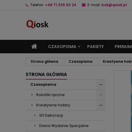
Telefon:
+48 71 335 63 24
E-mail:
bok@qiosk.pl
M
U
Z
add_circle_outline
Mu
Na
CZASOPISMA
PAKIETY
PRENUM
Strona główna
Czasopisma
Kreatywne hob
STRONA GŁÓWNA
Czasopisma
Robótki ręczne
Kreatywne hobby
101 Dekoracji
Diana Wydanie Specjalne