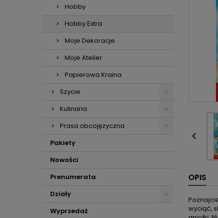
Hobby
Hobby Extra
Moje Dekoracje
Moje Atelier
Papierowa Kraina
Szycie
Kulinaria
Prasa obcojęzyczna

Pakiety
Nowości
OPIS
Prenumerata
Działy
Poznajcie
wyciąć, s
Wyprzedaż
aniołki. 