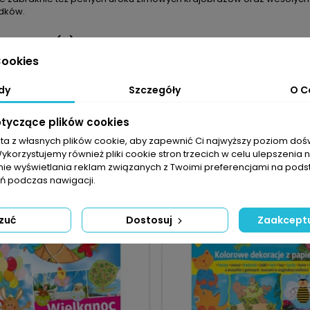
dków.
ENTARZE (0)
ookies
Na razie nie dodano żadnej re
dy
Szczegóły
O C
YCH PRODUKTÓW W TEJ SAMEJ KATEGORII:
otyczące plików cookies
sta z własnych plików cookie, aby zapewnić Ci najwyższy poziom do
favorite_border
Wykorzystujemy również pliki cookie stron trzecich w celu ulepszenia 
nie wyświetlania reklam związanych z Twoimi preferencjami na pods
 podczas nawigacji.
zuć
Dostosuj
Zaakceptu