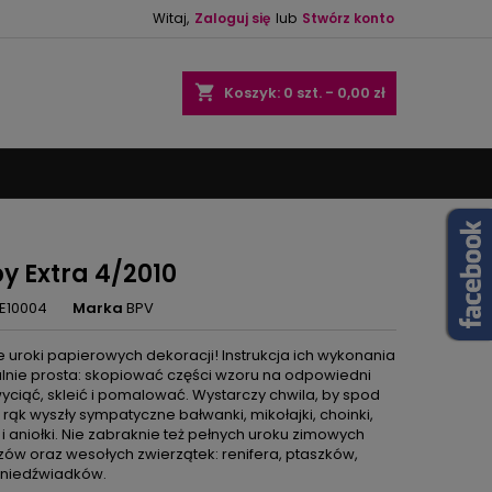
Witaj,
Zaloguj się
lub
Stwórz konto
×
×
×
shopping_cart
Koszyk:
0
szt. - 0,00 zł
ę
ń
y Extra 4/2010
E10004
Marka
BPV
e uroki papierowych dekoracji! Instrukcja ich wykonania
alnie prosta: skopiować części wzoru na odpowiedni
wyciąć, skleić i pomalować. Wystarczy chwila, by spod
rąk wyszły sympatyczne bałwanki, mikołajki, choinki,
i aniołki. Nie zabraknie też pełnych uroku zimowych
zów oraz wesołych zwierzątek: renifera, ptaszków,
 niedźwiadków.