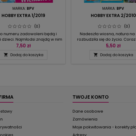
MARKA:
BPV
MARKA:
BPV
HOBBY EXTRA 1/2019
HOBBY EXTRA 2/2010
(0)
(0)
go numeru zadowoleni będą i
Nadeszła wiosna, natura na
 i dzieci. Najmłodsi znajdą w nim
rozbudziła się do życia. Coraz
two wzorów do skopiowania,
słońca i zieleni sprawia, że wi
7,50 zł
5,50 zł
ia i sklejenia, a starsi docenią
nas odczuwa przypływ energii 
Dodaj do koszyka
Dodaj do koszyka


minutę, którą pociechy spędzą
do działania. Doskonale się sk
 hobby. A będą miały, co robić!
dzięki temu ze wzmożo
zygotowania są trzy wieńce z
przyjemnością będziecie mogl
eru: z motywami pszczółek, z
się do wycinania, klejenia
ącem i z żonkilami. Jest też
dekorowania! A jest w czym w
wieszka w kształcie serca z
W numerze czeka na Was 
ptaszkiem,...
gromada...
FIRMA
TWOJE KONTO
ostawy
Dane osobowe
in
Zamówienia
prywatności
Moje pokwitowania - korekty pł
cookies
Adresy