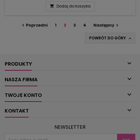
tematyce jesiennej. Strachy na wróble, duchy, pająk,
Dodaj do koszyka

nietoperz, dynie, apetyczne jabłuszka, leśne grzyby, ludziki z
kasztana, skrzaty z liści i oczywiście wesołe zwierzątka: jeże,
sowy, kruki i...
Poprzedni
1
2
3
4
Następny


POWRÓT DO GÓRY


PRODUKTY

NASZA FIRMA

TWOJE KONTO

KONTAKT
NEWSLETTER