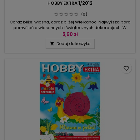
HOBBY EXTRA 1/2012
(0)
Coraz bliżej wiosna, coraz bliżej Wielkanoc. Najwyższa pora
pomyśleć o wiosennych i świątecznych dekoracjach. W
niniejszym numerze 30 modeli: papierowych obrazków
5,90 zł
okiennych i łańcuszków, które w mgnieniu oka zaprowadzą w
Dodaj do koszyka

Waszym domu ciepłą i pogodną atmosferę. Wielkanocne
zajączki, pisanki, owieczki, kurki i kogutki, kaczuszki, gąski,
biedronki, wiosenne...
favorite_border