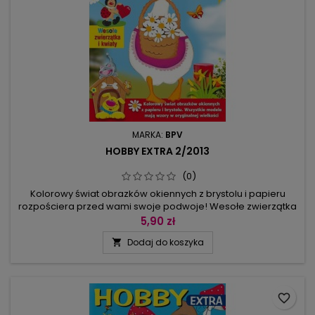
MARKA:
BPV
HOBBY EXTRA 2/2013
(0)
Kolorowy świat obrazków okiennych z brystolu i papieru
rozpościera przed wami swoje podwoje! Wesołe zwierzątka
i kwiaty ozdobią wasze okna, a do wyboru przygotowaliśmy
5,90 zł
28 modeli z pieskami, pszczółkami, biedronkami, kwiatami,
Dodaj do koszyka

skrzatami, ślimaczkami oraz innymi barwnymi stworkami.
Dekoracje są proste, wystarczą nożyczki i papier, a dzięki
łatwym opisom...
favorite_border