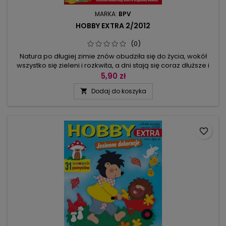
MARKA:
BPV
HOBBY EXTRA 2/2012
(0)
Natura po długiej zimie znów obudziła się do życia, wokół
wszystko się zieleni i rozkwita, a dni stają się coraz dłuższe i
cieplejsze. W niniejszym numerze 26 dekoracji
5,90 zł
inspirowanych wiosenną aurą! Wśród obrazków okiennych i
Dodaj do koszyka

łańcuszków barwne kwiaty, motylki, wesołe pszczółki i
biedronki. Nie zabraknie też cieszących się wiosną ptaszków,
owieczek, świnek,...
favorite_border