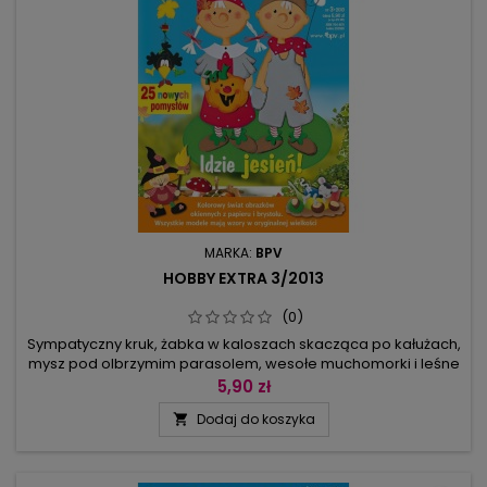
MARKA:
BPV
HOBBY EXTRA 3/2013
(0)
Sympatyczny kruk, żabka w kaloszach skacząca po kałużach,
mysz pod olbrzymim parasolem, wesołe muchomorki i leśne
urwisy – oto plejada naszych bohaterów. Odkrywamy przed
5,90 zł
wami urok dożynek - od tej pory strach na wróble będzie stał
Dodaj do koszyka

jako obrazek na oknie, a jabłka i gruszki będą zdobić
mieszkanie. Poznajcie się z naszymi leśnymi mieszkańcami -
ptaki...