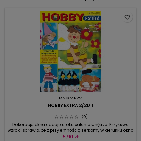
favorite_border
MARKA:
BPV
HOBBY EXTRA 2/2011
(0)
Dekoracja okna dodaje uroku całemu wnętrzu. Przykuwa
wzrok i sprawia, że z przyjemnością zerkamy w kierunku okna
i to bez względu na panującą na zewnątrz pogodę. W
5,90 zł