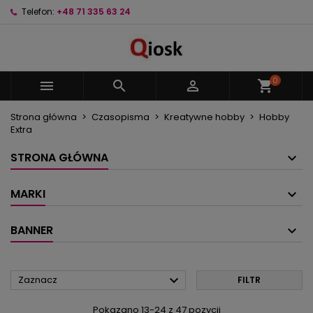
Telefon:
+48 71 335 63 24
×
×
×
×
Moje listy życzeń
((modalTitle))
Utwórz listę życzeń
Zaloguj się
Utwórz nową listę
add_circle_outline
((confirmMessage))
Musisz być zalogowany by zapisać produkty na
Nazwa listy życzeń
swojej liście życzeń.
0



shopping_cart
((cancelText))
((modalDeleteText))
Strona główna
Czasopisma
Kreatywne hobby
Hobby
Anuluj
Zaloguj się
Extra
Anuluj
Utwórz listę życzeń
STRONA GŁÓWNA
MARKI
BANNER

Zaznacz
FILTR
Pokazano 13-24 z 47 pozycji