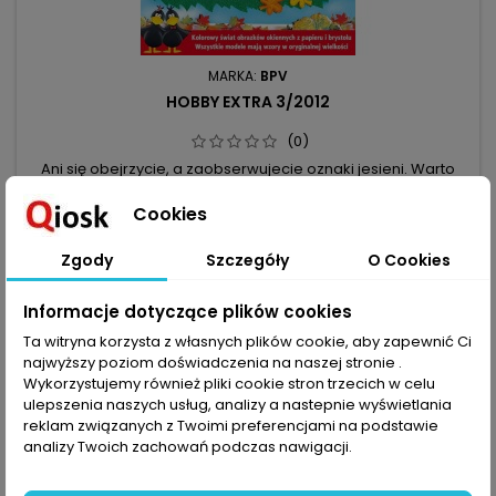
MARKA:
BPV
HOBBY EXTRA 3/2012
(0)
Ani się obejrzycie, a zaobserwujecie oznaki jesieni. Warto
być na to przygotowanym i mieć w zanadrzu zapas
ciekawych pomysłów na dekoracje, które nie tylko złagodzą
5,90 zł
Cookies
smutek po odejściu lata, ale i pomogą odkryć i docenić
Dodaj do koszyka

piękno polskiej, złotej jesieni! Wśród propozycji czekają na
Zgody
Szczegóły
O Cookies
Was uśmiechnięte strachy na wróble, skrzaty, kompozycje z
barwnych liści,...
Informacje dotyczące plików cookies
favorite_border
Ta witryna korzysta z własnych plików cookie, aby zapewnić Ci
najwyższy poziom doświadczenia na naszej stronie .
Wykorzystujemy również pliki cookie stron trzecich w celu
ulepszenia naszych usług, analizy a nastepnie wyświetlania
reklam związanych z Twoimi preferencjami na podstawie
analizy Twoich zachowań podczas nawigacji.