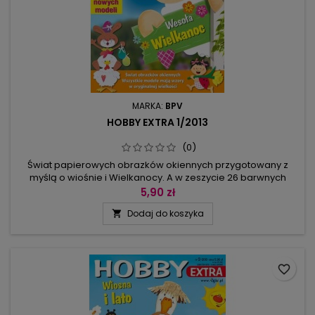
MARKA:
BPV
HOBBY EXTRA 1/2013
(0)
Świat papierowych obrazków okiennych przygotowany z
myślą o wiośnie i Wielkanocy. A w zeszycie 26 barwnych
modeli. Kolorowe kurki, zajączki, wesołe pisanki, biedronki,
5,90 zł
ptaszki i kwiatki, kotki, a nawet krówki i owieczki przyciągają
Dodaj do koszyka

wzrok. Z łatwością wykonają je także najmłodsi, oczywiście z
pomocą rodziców. Wystarczy kolorowy brystol, ołówek i
nożyczki:...
favorite_border