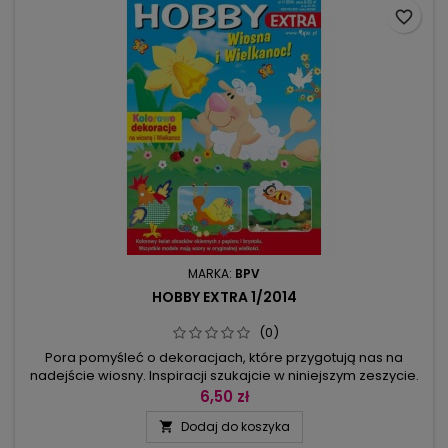
favorite_border
MARKA:
BPV
HOBBY EXTRA 1/2014
(0)
Pora pomyśleć o dekoracjach, które przygotują nas na
nadejście wiosny. Inspiracji szukajcie w niniejszym zeszycie.
W nim propozycje bajecznie kolorowych obrazków
6,50 zł
wykonanych z papieru. Ślimaczek na wiosennej łączce,
Dodaj do koszyka

pszczółka śpiąca na kwiatku, barwne motyle, rozśpiewane
ptaki, kwiatowe wróżki – wszystkie tylko czekają, by