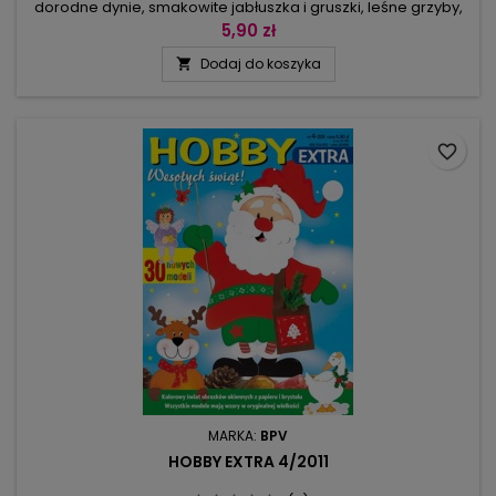
dorodne dynie, smakowite jabłuszka i gruszki, leśne grzyby,
uśmiechnięte strachy na wróble, lśniące w słońcu kasztany,
5,90 zł
kolorowe latawce i oczywiście szykujące się do zimy
Dodaj do koszyka

zwierzątka: myszki, wiewiórki, jeże… Wśród tak pogodnych
dekoracji nie sposób przejmować się jesienną słotą! W
numerze ponadto...
favorite_border
MARKA:
BPV
HOBBY EXTRA 4/2011