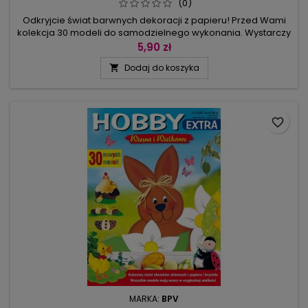
(0)
Odkryjcie świat barwnych dekoracji z papieru! Przed Wami
kolekcja 30 modeli do samodzielnego wykonania. Wystarczy
skopiować zamieszczone na arkuszach wzory na kolorowy
5,90 zł
brystol, wyciąć, skleić, pomalować i udekorować drobnymi
Dodaj do koszyka

dodatkami. W efekcie powstaną obrazki do naklejenia na
szybę okna lub ścianę i oryginalne zawieszki na choinkę.
Wśród motywów wesołe...
favorite_border
MARKA:
BPV