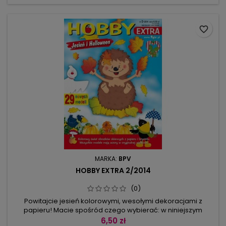
udekorować Wasze okna i...
favorite_border
MARKA:
BPV
HOBBY EXTRA 2/2014
(0)
Powitajcie jesień kolorowymi, wesołymi dekoracjami z
papieru! Macie spośród czego wybierać: w niniejszym
zeszycie całe mnóstwo obrazków okiennych i łańcuszków o
6,50 zł