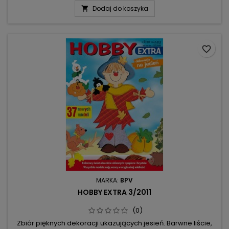
numerze ponad 30 wykonanych z papieru figurek, kwiatów i
Dodaj do koszyka

zwierzątek, które ozdobią okna Waszego pokoju, łazienki i
kuchni.
favorite_border
MARKA:
BPV
HOBBY EXTRA 3/2011
(0)
Zbiór pięknych dekoracji ukazujących jesień. Barwne liście,