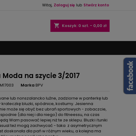
Witaj,
Zaloguj się
lub
Stwórz konto
×
×
×
shopping_cart
Koszyk:
0
szt. - 0,00 zł
ę
ń
 Moda na szycie 3/2017
M17003
Marka
BPV
ne lub nonszalancko luźne, zadziorne w panterkę lub
 krateczkę bluzki, spódnice, kostiumy. Jesienna
 nie może się obyć bez ubrań sportowych - zobaczcie,
 spodnie (dla niej i dla niego) do fitneessu, na czas
ędą Wam pasować lepiej niż te ze sklepu. Bluzki i tuniki
casual też mogą zachwycać - taka z asymetrycznym
st doskonała dla pań w różnym wieku, a kolejna ma