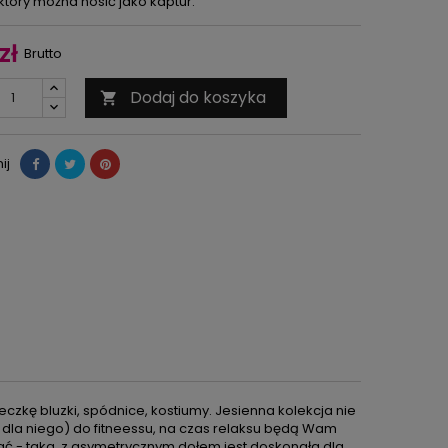
 który można nosić jako kaptur.
zł
Brutto
Dodaj do koszyka

ij
czkę bluzki, spódnice, kostiumy. Jesienna kolekcja nie
i dla niego) do fitneessu, na czas relaksu będą Wam
wycać - taka z asymetrycznym dołem jest doskonała dla