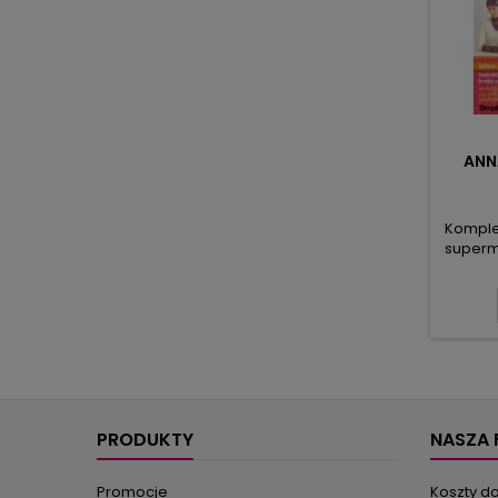
ANN
Komple
superm
wersjac
imitacji
suki
spódni
sukie
poczuje
wybo
PRODUKTY
NASZA 
Promocje
Koszty d