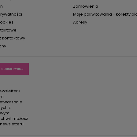
in
Zamówienia
prywatności
Moje pokwitowania - korekty pł
cookies
Adresy
ntaktowe
z kontaktowy
ony
ewsletteru
em.
etwarzanie
ych z
owymi
 chwili możesz
newsletteru.