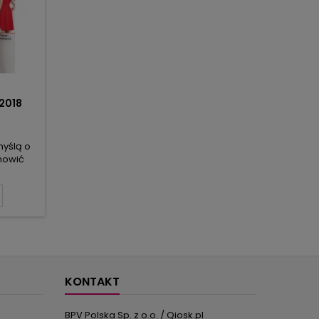
2018
yślą o
nowić
owymi
ę wykroje
eacji na
ódnic i
ntyczny
sach
ki, aby
endom,
KONTAKT
BPV Polska Sp. z o.o. / Qiosk.pl