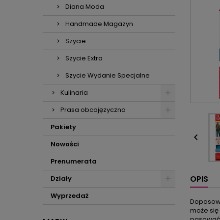
Diana Moda
Handmade Magazyn
Szycie
Szycie Extra
Szycie Wydanie Specjalne
Kulinaria
Prasa obcojęzyczna
Pakiety

Nowości
Prenumerata
OPIS
Działy
Wyprzedaż
Dopasowan
może się 
pasować l