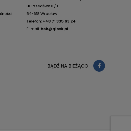
ul. Przedświt 11 / 1
atności
54-618 Wrocław
Telefon:
+48 71 335 63 24
E-mail:
bok@qiosk.pl
BĄDŹ NA BIEŻĄCO