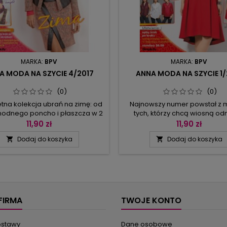
MARKA:
BPV
MARKA:
BPV
A MODA NA SZYCIE 4/2017
ANNA MODA NA SZYCIE 1/
(0)
(0)
tna kolekcja ubrań na zimę: od
Najnowszy numer powstał z m
odnego poncho i płaszcza w 2
tych, którzy chcą wiosną od
h, przez zdobioną wstawkami z
garderobę i uzupełnić ją n
11,90 zł
11,90 zł
 skóry garsonkę, bluzki do pracy,
strojami. W żurnalu znalazły si
Dodaj do koszyka
Dodaj do koszyka


enki i tuniki o kroju princeski,
żakietów i spodni do pracy, kr
ce na sylwestra (i nie tylko) po
eleganckie przyjęcie oraz sp
nkę w stylu lat 70. - na pewno
sukienek na imprezę lub roma
sz się w niej jak gwiazda, a do
spacer. W dokładnych opi
ru masz 3 wersje w różnych
wskazano, jak wykończyć bluz
długościach. Na co...
odpowiadały najnowszym tr
oraz jak...
FIRMA
TWOJE KONTO
ostawy
Dane osobowe