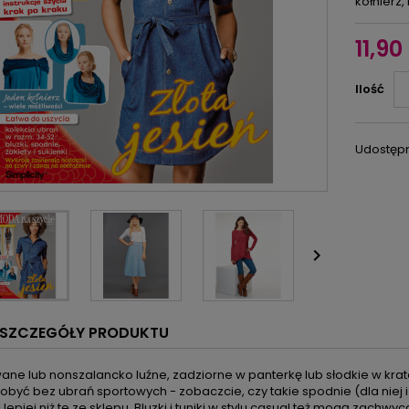
kołnierz,
11,90 
Ilość
Udostępn

SZCZEGÓŁY PRODUKTU
e lub nonszalancko luźne, zadziorne w panterkę lub słodkie w krate
obyć bez ubrań sportowych - zobaczcie, czy takie spodnie (dla niej 
epiej niż te ze sklepu. Bluzki i tuniki w stylu casual też mogą zach