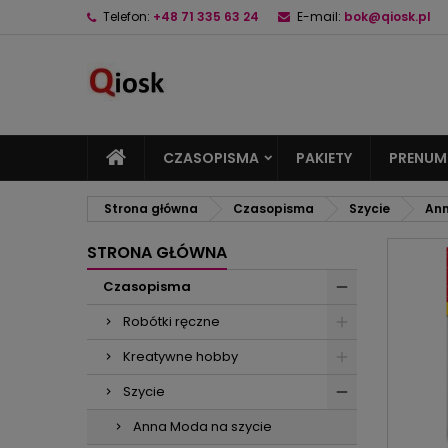
Telefon:
+48 71 335 63 24
E-mail:
bok@qiosk.pl
M
U
Z
add_circle_outline
Mu
Na
CZASOPISMA
PAKIETY
PRENUM
Strona główna
Czasopisma
Szycie
Ann
STRONA GŁÓWNA
Czasopisma
Robótki ręczne
Kreatywne hobby
Szycie
Anna Moda na szycie