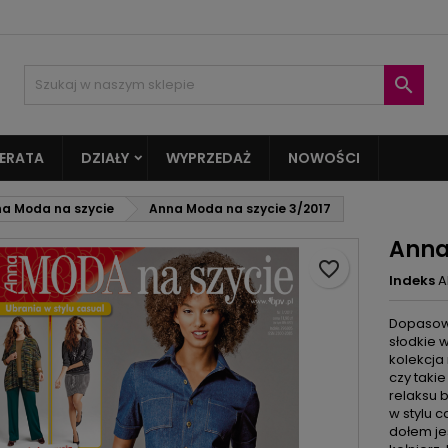
oje listy życzeń
twórz listę życzeń
aloguj się

Utwórz nową listę
sisz być zalogowany by zapisać produkty na swojej liście życzeń.
zwa listy życzeń
ERATA
DZIAŁY
WYPRZEDAŻ
NOWOŚCI
Anuluj
Zaloguj si
a Moda na szycie
Anna Moda na szycie 3/2017
Anuluj
Utwórz listę życze
Anna
favorite_border
Indeks
A
Dopasowa
słodkie w
kolekcja
czy takie
relaksu b
w stylu 
dołem je