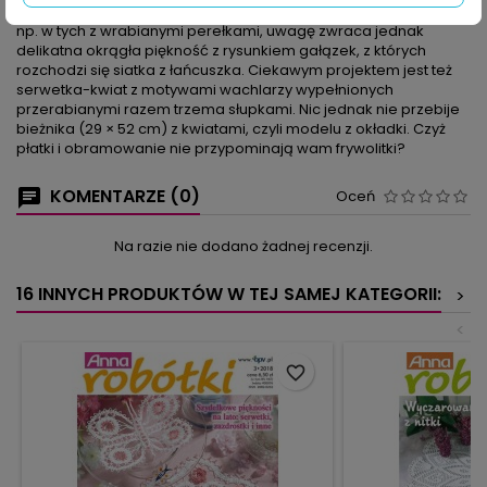
cm) serwetce w romby. Siatka pojawia się w wielu robótkach,
np. w tych z wrabianymi perełkami, uwagę zwraca jednak
delikatna okrągła piękność z rysunkiem gałązek, z których
rozchodzi się siatka z łańcuszka. Ciekawym projektem jest też
serwetka-kwiat z motywami wachlarzy wypełnionych
przerabianymi razem trzema słupkami. Nic jednak nie przebije
bieżnika (29 × 52 cm) z kwiatami, czyli modelu z okładki. Czyż
płatki i obramowanie nie przypominają wam frywolitki?
KOMENTARZE (0)
Oceń
Na razie nie dodano żadnej recenzji.
16 INNYCH PRODUKTÓW W TEJ SAMEJ KATEGORII:
>
<
favorite_border