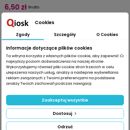
6,50 zł
Brutto
Dodaj do koszyka
Ilość

Cookies

Ostatnie sztuki w magazynie
Zgody
Szczegóły
O Cookies
Udostępnij
Informacje dotyczące plików cookies
Ta witryna korzysta z własnych plików cookie, aby zapewnić Ci
najwyższy poziom doświadczenia na naszej stronie .
Wykorzystujemy również pliki cookie stron trzecich w celu
OPIS
SZCZEGÓŁY PRODUKTU
ulepszenia naszych usług, analizy a nastepnie wyświetlania
reklam związanych z Twoimi preferencjami na podstawie
Nowe pomysły, nowe wzory! Jedne objawiają się na
analizy Twoich zachowań podczas nawigacji.
serwetkach, inne na bieżnikach lub zazdrostce. W numerze
znajdziecie modele w siatkę, nie tylko tę tradycyjną, są bowiem i
bardziej wymyślne sploty, oraz kilka wyrafinowanych filigranów.
Zaakceptuj wszystkie
A teraz dowody. Prostą siatką przerobicie czworokątne
serwetki z motywem kwiatu z listkami (na jednej jest też motyl)
oraz bieżnik (53 × 92 cm) z imponującym rysunkiem. Zazdrostka
Dostosuj
to już inna sprawa, bo czy jej splot – z okrągłymi prześwitami –
można nazwać siatką? Sami oceńcie. Połączenie zwartych
Odrzuć
słupków i okrągłych dziurek znajdziecie w kwadratowej (50 × 50