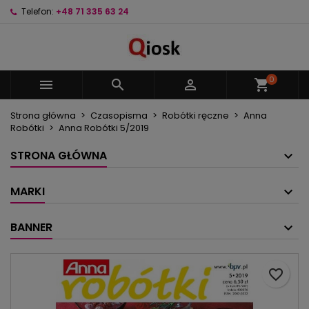
Telefon:
+48 71 335 63 24
×
×
×
Moje listy życzeń
Utwórz listę życzeń
Zaloguj się
Utwórz nową listę
add_circle_outline
Musisz być zalogowany by zapisać produkty na
Nazwa listy życzeń
swojej liście życzeń.
0



shopping_cart
Strona główna
Czasopisma
Robótki ręczne
Anna
Anuluj
Zaloguj się
Robótki
Anna Robótki 5/2019
Anuluj
Utwórz listę życzeń
STRONA GŁÓWNA
MARKI
BANNER
favorite_border