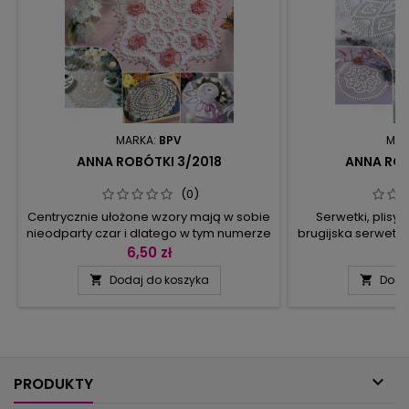
MARKA:
BPV
MAR
ANNA ROBÓTKI 3/2018
ANNA ROB
(0)
Centrycznie ułożone wzory mają w sobie
Serwetki, plisy, 
nieodparty czar i dlatego w tym numerze
brugijska serwetk
mamy aż 14 projektów na okrągłe
okna i bardzo 
6,50 zł
7
serwetki. Są wśród nich pełne uroku
kawowy stolik 
Dodaj do koszyka
Doda


modele ze spiczastymi promieniami i
zamieszczonych m
łukami, z delikatnymi okręgami, które
najlepiej trafiaj
zmieniają się jak w kalejdoskopie, oraz z
modeli ozdobi 
długimi łańcuszkami, nawiązującymi do
nadchodzących 
pajęczej sieci. Oprócz tego
będziesz ekspon
przygotowaliśmy schemat...
Jeśli dopier

PRODUKTY