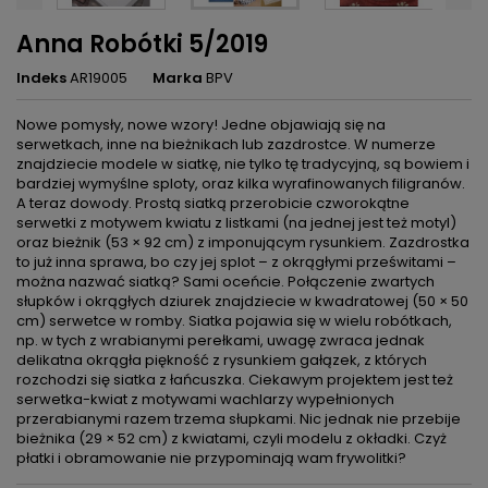
Anna Robótki 5/2019
Indeks
AR19005
Marka
BPV
Nowe pomysły, nowe wzory! Jedne objawiają się na
serwetkach, inne na bieżnikach lub zazdrostce. W numerze
znajdziecie modele w siatkę, nie tylko tę tradycyjną, są bowiem i
bardziej wymyślne sploty, oraz kilka wyrafinowanych filigranów.
A teraz dowody. Prostą siatką przerobicie czworokątne
serwetki z motywem kwiatu z listkami (na jednej jest też motyl)
oraz bieżnik (53 × 92 cm) z imponującym rysunkiem. Zazdrostka
to już inna sprawa, bo czy jej splot – z okrągłymi prześwitami –
można nazwać siatką? Sami oceńcie. Połączenie zwartych
słupków i okrągłych dziurek znajdziecie w kwadratowej (50 × 50
cm) serwetce w romby. Siatka pojawia się w wielu robótkach,
np. w tych z wrabianymi perełkami, uwagę zwraca jednak
delikatna okrągła piękność z rysunkiem gałązek, z których
rozchodzi się siatka z łańcuszka. Ciekawym projektem jest też
serwetka-kwiat z motywami wachlarzy wypełnionych
przerabianymi razem trzema słupkami. Nic jednak nie przebije
bieżnika (29 × 52 cm) z kwiatami, czyli modelu z okładki. Czyż
płatki i obramowanie nie przypominają wam frywolitki?