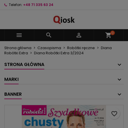
Telefon:
+48 71 335 63 24
×
×
×
Moje listy życzeń
Utwórz listę życzeń
Zaloguj się
Utwórz nową listę
add_circle_outline
Musisz być zalogowany by zapisać produkty na
Nazwa listy życzeń
swojej liście życzeń.
0



shopping_cart
Strona główna
Czasopisma
Robótki ręczne
Diana
Anuluj
Zaloguj się
Robótki Extra
Diana Robótki Extra 3/2024
Anuluj
Utwórz listę życzeń
STRONA GŁÓWNA
MARKI
BANNER
favorite_border