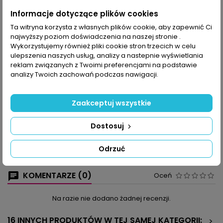
Udostępnij
Informacje dotyczące plików cookies
Ta witryna korzysta z własnych plików cookie, aby zapewnić Ci
najwyższy poziom doświadczenia na naszej stronie .
OPIS
SZCZEGÓŁY PRODUKTU
Wykorzystujemy również pliki cookie stron trzecich w celu
ulepszenia naszych usług, analizy a nastepnie wyświetlania
Otul chustą ramiona, owiąż talię. Niech to będzie sposób na
reklam związanych z Twoimi preferencjami na podstawie
podkreślenie indywidualnego stylu. Przygotowaliśmy wybór
analizy Twoich zachowań podczas nawigacji.
chust trójkątnych (lżejszych i grubszych) oraz kilka szali:
patchworkowych w kwiaty, prostokątnych z frędzlami, w
serduszka, z rombami i pajączkami. Są modele cieniowane z
Zaakceptuj wszystkie
muszelkami i jednolite z koronką.
Wyszydełkujesz je z modnych włóczek, być może połączysz te
Dostosuj
błyszczące z matowymi albo tasiemkowe z puchatymi
moherowymi – efekt na pewno cię mile zaskoczy! W końcu liczy
się pomysł, a tych w tym numerze Diany Robótki Extra nie
Odrzuć
brakuje!
KOMENTARZE (0)
Oceń
Na razie nie dodano żadnej recenzji.
16 INNYCH PRODUKTÓW W TEJ SAMEJ KATEGORII:
>