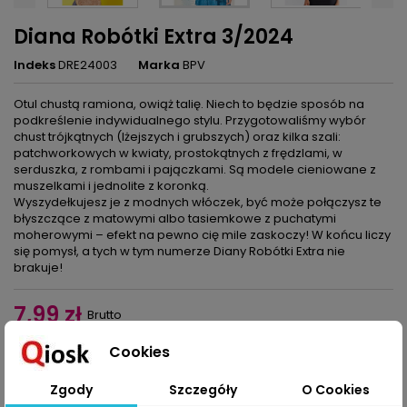
Diana Robótki Extra 3/2024
Indeks
DRE24003
Marka
BPV
Otul chustą ramiona, owiąż talię. Niech to będzie sposób na
podkreślenie indywidualnego stylu. Przygotowaliśmy wybór
chust trójkątnych (lżejszych i grubszych) oraz kilka szali:
patchworkowych w kwiaty, prostokątnych z frędzlami, w
serduszka, z rombami i pajączkami. Są modele cieniowane z
muszelkami i jednolite z koronką.
Wyszydełkujesz je z modnych włóczek, być może połączysz te
błyszczące z matowymi albo tasiemkowe z puchatymi
moherowymi – efekt na pewno cię mile zaskoczy! W końcu liczy
się pomysł, a tych w tym numerze Diany Robótki Extra nie
brakuje!
7,99 zł
Brutto
Cookies
Dodaj do koszyka
Ilość

Zgody
Szczegóły
O Cookies