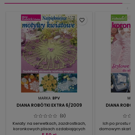
<
favorite_border
MARKA:
BPV
MAR
DIANA ROBÓTKI EXTRA 6/2009
DIANA ROBÓT
(0)
Kwiaty: na serwetkach, zazdrostkach,
Ich po prostu n
koronkowych plisach ozdabiających
domowym skarbczy
poduszki, jako stylizowane barokowe
A mówimy t