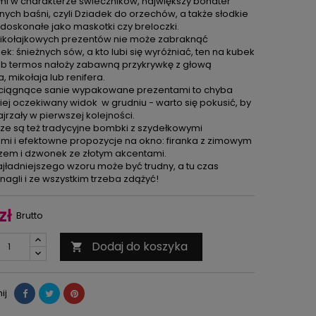
ami w charakterze świeczników, największy bohater
nych baśni, czyli Dziadek do orzechów, a także słodkie
 doskonałe jako maskotki czy breloczki.
kołajkowych prezentów nie może zabraknąć
ek: śnieżnych sów, a kto lubi się wyróżniać, ten na kubek
ub termos nałoży zabawną przykrywkę z głową
 mikołaja lub renifera.
 ciągnące sanie wypakowane prezentami to chyba
iej oczekiwany widok w grudniu - warto się pokusić, by
jrzały w pierwszej kolejności.
e są też tradycyjne bombki z szydełkowymi
ami i efektowne propozycje na okno: firanka z zimowym
zem i dzwonek ze złotym akcentami.
jładniejszego wzoru może być trudny, a tu czas
nagli i ze wszystkim trzeba zdążyć!
zł
Brutto
Dodaj do koszyka

ij