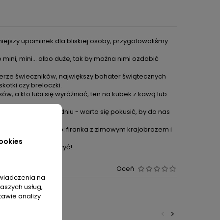
ękniejszy upominek dla bliskiej osoby, przygotowaliśmy
bo mini, mini… albo duże, tak by można nimi ozdobić
erze świeczników, największy bohater świątecznych
kotki czy breloczki.
, a kto lubi się wyróżniać, ten na kubek z kawą lub
wany widok w grudniu - warto się pokusić, by do nas
propozycje na okno: firanka z zimowym krajobrazem i
ookies
szystkim trzeba zdążyć!
Oceń
świadczenia na
naszych usług,
cenzji.
tawie analizy
<
>