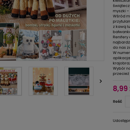
kieliszk
świątecz
myszki –
Wśród mi
przytulan
z kawą l
bałwanka,
Renifery
najbardz
do nas za
W numerz
aplikacj
krajobra
Wybór na
przecież 

8,99 
Ilość
Udostępn