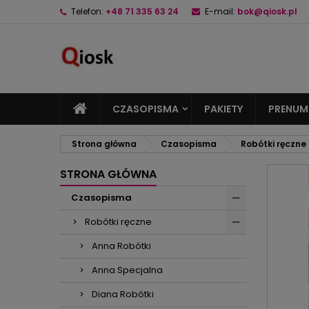
Telefon:
+48 71 335 63 24
E-mail:
bok@qiosk.pl
M
U
Z
add_circle_outline
Mu
Na
CZASOPISMA
PAKIETY
PRENUM
Strona główna
Czasopisma
Robótki ręczne
STRONA GŁÓWNA
Czasopisma
Robótki ręczne
Anna Robótki
Anna Specjalna
Diana Robótki