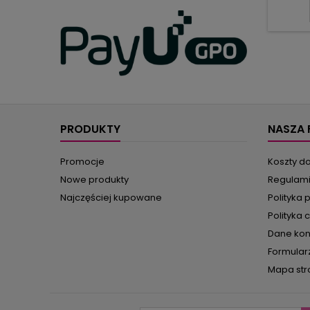
innyc
drut
bom
gwia
błys
dzwone
lub
PRODUKTY
NASZA 
Promocje
Koszty d
Nowe produkty
Regulam
Najczęściej kupowane
Polityka 
Polityka 
Dane ko
Formular
Mapa str