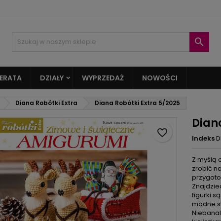
oje listy życzeń
twórz listę życzeń
aloguj się

Utwórz nową listę
sisz być zalogowany by zapisać produkty na swojej liście życzeń.
zwa listy życzeń
ERATA
DZIAŁY
WYPRZEDAŻ
NOWOŚCI
Anuluj
Zaloguj si
Diana Robótki Extra
Diana Robótki Extra 5/2025
Anuluj
Utwórz listę życze
Dian
favorite_border
Indeks
D
Z myślą o
zrobić na
przygoto
Znajdziec
figurki s
modne st
Niebanal