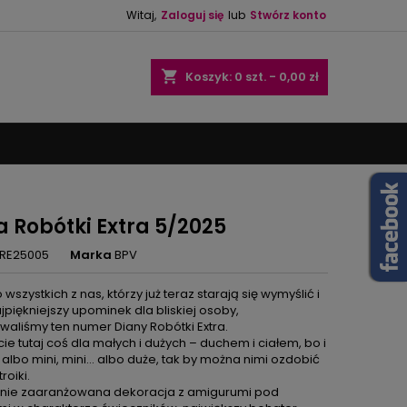
Witaj,
Zaloguj się
lub
Stwórz konto
×
×
×
shopping_cart
Koszyk:
0
szt. - 0,00 zł
ę
ń
a Robótki Extra 5/2025
RE25005
Marka
BPV
 wszystkich z nas, którzy już teraz starają się wymyślić i
jpiękniejszy upominek dla bliskiej osoby,
waliśmy ten numer Diany Robótki Extra.
ie tutaj coś dla małych i dużych – duchem i ciałem, bo i
ą albo mini, mini… albo duże, tak by można nimi ozdobić
roiki.
nie zaaranżowana dekoracja z amigurumi pod