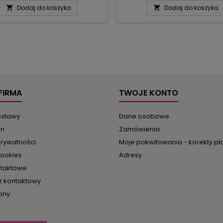
h zawieszek do wykonania na
Extra 6/2015 znajdziecie 50 pr
Dodaj do koszyka
Dodaj do koszyka


ach i na szydełku. Czerwone
szydełkowych ozdób: gwiazdki, 
bki w złotym oplocie, białe
ubranka na bombki i całe m
zdki w towarzystwie aniołka,
uroczych figurek: aniołki, ch
zczące srebrne dekoracje z
Józefa i Maryję z Dzieciątk
czkiem czy takie z bałwankiem
mikołajki, zabawne pingwi
 choinką - to wszystko może
łyżwiarkę… Oprócz tego w zesz
ozdobić waszą choinkę!...
FIRMA
TWOJE KONTO
ostawy
Dane osobowe
in
Zamówienia
prywatności
Moje pokwitowania - korekty pł
cookies
Adresy
ntaktowe
z kontaktowy
ony