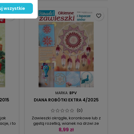
j wszystkie
favorite_border
favorite_border
MARKA:
BPV
2015
DIANA ROBÓTKI EXTRA 4/2025
DIAN
(0)
 jak
Zawieszki okrągłe, koronkowe lub z
Przyc
je, i to
gęstą rozetką, wianek na drzwi ze
oknem p
 Robótki
ślimaczkami, motylami i kwiatami,
wtedy od
8,99 zł