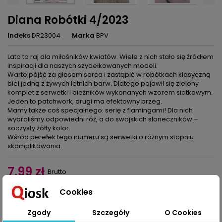
Diana Robótki 4/2023
Indeks
DR23004
Marka
BPV
Lato to raj dla miłośników kwiatów. Wiele z nich stało się źródłem
inspiracji dla naszych szydełkowanych modeli.
Warto pójść za głosem serca i zastąpić w robótkach klasyczną
biel jedną z żywych letnich barw. Dlatego pojawił się zielony
komplet z serwetki i bieżników wykonanych wzorem siatkowym.
Jeden to patchwork, drugi ma efektowny brzeg.
Mamy także coś specjalnego: serię z flamingami! Dla nich
wybraliśmy odpowiedni róż, a do swojskich słoneczników –
soczysty żółty kolor.
Wśród perełek tego numeru są serwetki o różnym stopniu
skomplikowania.
7,99 zł
Brutto
Cookies
Dodaj do koszyka
Ilość

Zgody
Szczegóły
O Cookies