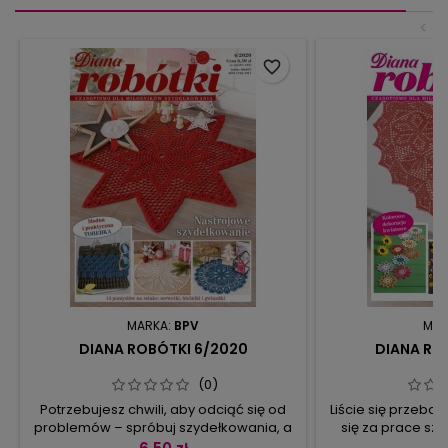
<
favorite_border
MARKA:
BPV
MAR
DIANA ROBÓTKI 6/2020
DIANA RO
(0)
Potrzebujesz chwili, aby odciąć się od
Liście się przeba
problemów – spróbuj szydełkowania, a
się za prace sz
jako dodatkowy bonus zyskasz
jesieni. Nasze