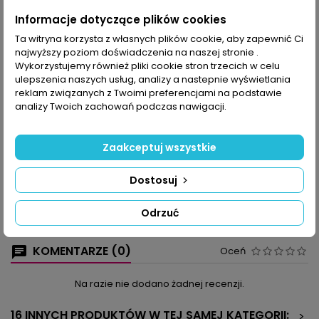
Udostępnij
Informacje dotyczące plików cookies
Ta witryna korzysta z własnych plików cookie, aby zapewnić Ci
najwyższy poziom doświadczenia na naszej stronie .
OPIS
SZCZEGÓŁY PRODUKTU
Wykorzystujemy również pliki cookie stron trzecich w celu
ulepszenia naszych usług, analizy a nastepnie wyświetlania
Lato to raj dla miłośników kwiatów. Wiele z nich stało się źródłem
reklam związanych z Twoimi preferencjami na podstawie
inspiracji dla naszych szydełkowanych modeli.
analizy Twoich zachowań podczas nawigacji.
Warto pójść za głosem serca i zastąpić w robótkach klasyczną
biel jedną z żywych letnich barw. Dlatego pojawił się zielony
komplet z serwetki i bieżników wykonanych wzorem siatkowym.
Zaakceptuj wszystkie
Jeden to patchwork, drugi ma efektowny brzeg.
Mamy także coś specjalnego: serię z flamingami! Dla nich
Dostosuj
wybraliśmy odpowiedni róż, a do swojskich słoneczników –
soczysty żółty kolor.
Wśród perełek tego numeru są serwetki o różnym stopniu
Odrzuć
skomplikowania.
KOMENTARZE (0)
Oceń
Na razie nie dodano żadnej recenzji.
16 INNYCH PRODUKTÓW W TEJ SAMEJ KATEGORII:
>