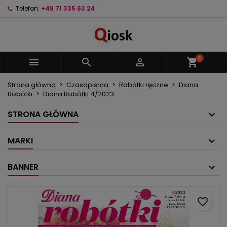
Telefon:
+48 71 335 63 24
×
×
×
Moje listy życzeń
Utwórz listę życzeń
Zaloguj się
Utwórz nową listę
add_circle_outline
Musisz być zalogowany by zapisać produkty na
Nazwa listy życzeń
swojej liście życzeń.
0



shopping_cart
Strona główna
Czasopisma
Robótki ręczne
Diana
Anuluj
Zaloguj się
Robótki
Diana Robótki 4/2023
Anuluj
Utwórz listę życzeń
STRONA GŁÓWNA
MARKI
BANNER
favorite_border