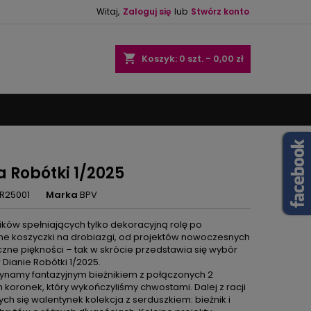
Witaj,
Zaloguj się
lub
Stwórz konto
×
×
×
shopping_cart
Koszyk:
0
szt. - 0,00 zł
ę
ń
a Robótki 1/2025
R25001
Marka
BPV
ików spełniających tylko dekoracyjną rolę po
ne koszyczki na drobiazgi, od projektów nowoczesnych
czne piękności – tak w skrócie przedstawia się wybór
 Dianie Robótki 1/2025.
ynamy fantazyjnym bieżnikiem z połączonych 2
 koronek, który wykończyliśmy chwostami. Dalej z racji
ych się walentynek kolekcja z serduszkiem: bieżnik i