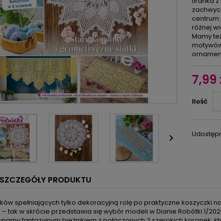
firanka z
zachwyca
centrum 
różnej wi
Mamy też
motywów
ornamen
7,99 
Ilość
Udostępn

SZCZEGÓŁY PRODUKTU
ików spełniających tylko dekoracyjną rolę po praktyczne koszyczki 
 – tak w skrócie przedstawia się wybór modeli w Dianie Robótki 1/202
namy fantazyjnym bieżnikiem z połączonych 2 szerokich koronek, któ