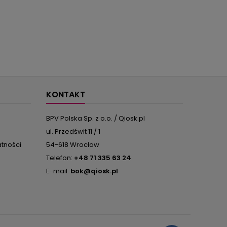
KONTAKT
BPV Polska Sp. z o.o. / Qiosk.pl
ul. Przedświt 11 / 1
atności
54-618 Wrocław
Telefon:
+48 71 335 63 24
E-mail:
bok@qiosk.pl