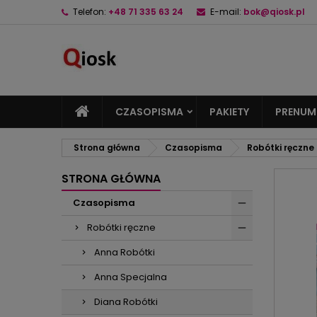
Telefon:
+48 71 335 63 24
E-mail:
bok@qiosk.pl
M
U
Z
add_circle_outline
Mu
Na
CZASOPISMA
PAKIETY
PRENUM
Strona główna
Czasopisma
Robótki ręczne
STRONA GŁÓWNA
Czasopisma
Robótki ręczne
Anna Robótki
Anna Specjalna
Diana Robótki