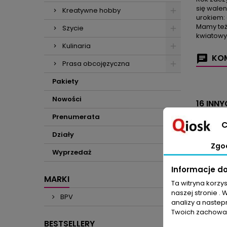
się walen
Kreatywne hobby
urokiem: 
Mamy też
Szycie
kwiatow
Kulinaria
KOM
Prasa obcojęzyczna
Pakiety
Nowości
16 INN
Prenumerata
C
Działy
Zgo
Wyprzedaż
Informacje d
MARKI
Ta witryna korzy
naszej stronie . 
BPV
analizy a nastep
Twoich zachowań
BESTSELLERY