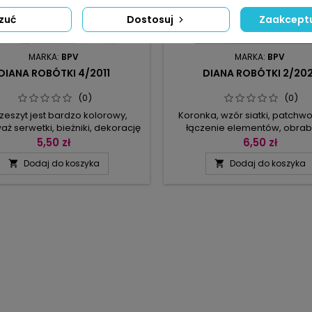
zuć
Dostosuj
Zaakceptu
MARKA:
BPV
MARKA:
BPV
DIANA ROBÓTKI 4/2011
DIANA ROBÓTKI 2/202
(0)
(0)
zeszyt jest bardzo kolorowy,
Koronka, wzór siatki, patch
ż serwetki, bieżniki, dekorację
łączenie elementów, obrab
ną, a nawet ozdobę poduszki
materiału i „malowanie” pęczk
5,50 zł
6,50 zł
ykonujemy kordonkiem w
techniki i pomysły, które znaj
Dodaj do koszyka
Dodaj do koszyka


ntensywnych kolorach. Dla
tym numerze.Już na początku
ycjonalistów przygotowaliśmy
oko kawałek lnu obrobio
arówno dla początkujących, jak
szerokim obrąbkiem. Inna se
la zaawansowanych, a nasze
zachwyca siecią łańcuszk
zycje aranżacji pozwalają w
wachlarzowym brzegiem. Jeśli
 wydobyć ich urodę. Mamy coś
wolisz gęściejsze sploty, zwr
 dla miłośników nadmorskich...
na zieloną...