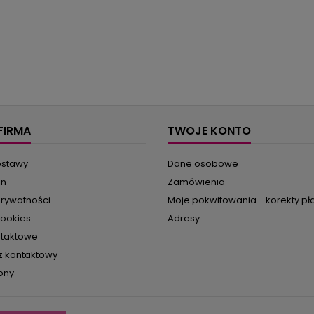
FIRMA
TWOJE KONTO
ostawy
Dane osobowe
in
Zamówienia
prywatności
Moje pokwitowania - korekty pł
cookies
Adresy
ntaktowe
z kontaktowy
ony