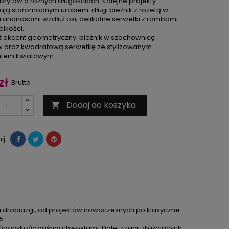
 brytów o różnych długościach. Kolejne projekty
ją staromodnym urokiem: długi bieżnik z rozetą w
i ananasami wzdłuż osi, delikatne serwetki z rombami
elkości.
 akcent geometryczny: bieżnik w szachownicę
 oraz kwadratową serwetkę ze stylizowanym
tem kwiatowym.
zł
Brutto
Dodaj do koszyka

ij
na drobiazgi, od projektów nowoczesnych po klasyczne
5.
ry wykończyliśmy chwostami. Dalej z racji zbliżających