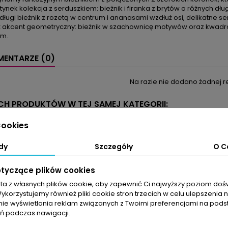
tynek kolekcja z serduszkiem: bieżnik i firanka z brytów o różnych 
długi bieżnik z rozetą w centrum i ananasami wzdłuż osi, delikatne se
 akcent geometryczny: bieżnik w szachownicę motywów oraz kwad
ym.
ENTARZE (0)
Na razie nie dodano żadnej re
YCH PRODUKTÓW W TEJ SAMEJ KATEGORII:
ookies
favorite_border
dy
Szczegóły
O C
otyczące plików cookies
sta z własnych plików cookie, aby zapewnić Ci najwyższy poziom do
Wykorzystujemy również pliki cookie stron trzecich w celu ulepszenia 
nie wyświetlania reklam związanych z Twoimi preferencjami na pods
 podczas nawigacji.