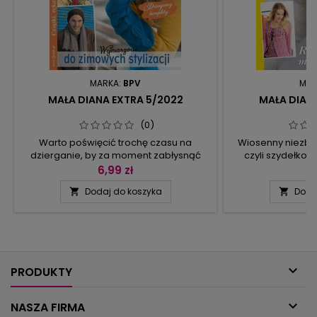
MARKA:
BPV
MAR
MAŁA DIANA EXTRA 5/2022
MAŁA DIANA
(0)
Warto poświęcić trochę czasu na
Wiosenny niezbę
dzierganie, by za moment zabłysnąć
czyli szydełkow
modnymi dodatkami. A tych nie brakuje!
okazję i w różn
6,99 zł
6
Są czapki, kominiarki, szale, kominy,
glamour w stylu C
Dodaj do koszyka
Doda


mitenki, rękawiczki – wybór jest tak duży,
bo w ostrym kolorz
że każdy znajdzie coś dla siebie. Jedne
żółto-szare pa
modele powstały z modnych włóczek z
bezrękawniki, spó
przepływem koloru, do innych
sweter poncho 
wykorzystano gładkie, jednolite włóczki.
Carmen: bluzka 
Nie może oczywiście...
można też nos

PRODUKTY

NASZA FIRMA