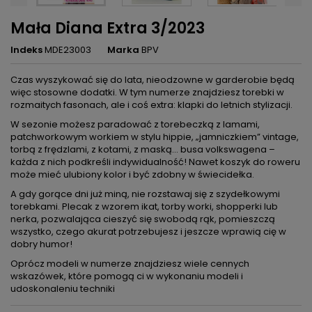
Mała Diana Extra 3/2023
Indeks
MDE23003
Marka
BPV
Czas wyszykować się do lata, nieodzowne w garderobie będą
więc stosowne dodatki. W tym numerze znajdziesz torebki w
rozmaitych fasonach, ale i coś extra: klapki do letnich stylizacji.
W sezonie możesz paradować z torebeczką z lamami,
patchworkowym workiem w stylu hippie, „jamniczkiem” vintage,
torbą z frędzlami, z kotami, z maską… busa volkswagena –
każda z nich podkreśli indywidualność! Nawet koszyk do roweru
może mieć ulubiony kolor i być zdobny w świecidełka.
A gdy gorące dni już miną, nie rozstawaj się z szydełkowymi
torebkami. Plecak z wzorem ikat, torby worki, shopperki lub
nerka, pozwalająca cieszyć się swobodą rąk, pomieszczą
wszystko, czego akurat potrzebujesz i jeszcze wprawią cię w
dobry humor!
Oprócz modeli w numerze znajdziesz wiele cennych
wskazówek, które pomogą ci w wykonaniu modeli i
udoskonaleniu techniki