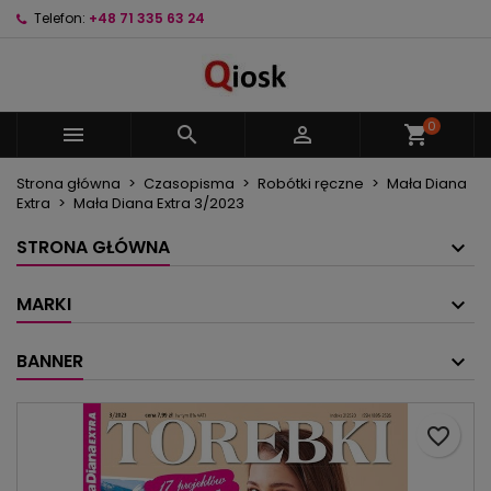
Telefon:
+48 71 335 63 24
×
×
×
Moje listy życzeń
Utwórz listę życzeń
Zaloguj się
Utwórz nową listę
add_circle_outline
Musisz być zalogowany by zapisać produkty na
Nazwa listy życzeń
swojej liście życzeń.
0



shopping_cart
Strona główna
Czasopisma
Robótki ręczne
Mała Diana
Anuluj
Zaloguj się
Extra
Mała Diana Extra 3/2023
Anuluj
Utwórz listę życzeń
STRONA GŁÓWNA
MARKI
BANNER
favorite_border