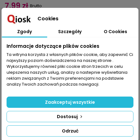
7,99 zł
Brutto
Cookies
Dodaj do koszyka
Ilość

Zgody
Szczegóły
O Cookies
Udostępnij
Informacje dotyczące plików cookies
Ta witryna korzysta z własnych plików cookie, aby zapewnić Ci
najwyższy poziom doświadczenia na naszej stronie .
OPIS
SZCZEGÓŁY PRODUKTU
Wykorzystujemy również pliki cookie stron trzecich w celu
ulepszenia naszych usług, analizy a nastepnie wyświetlania
Czas wyszykować się do lata, nieodzowne w garderobie będą
reklam związanych z Twoimi preferencjami na podstawie
więc stosowne dodatki. W tym numerze znajdziesz torebki w
analizy Twoich zachowań podczas nawigacji.
rozmaitych fasonach, ale i coś extra: klapki do letnich stylizacji.
W sezonie możesz paradować z torebeczką z lamami,
Zaakceptuj wszystkie
patchworkowym workiem w stylu hippie, „jamniczkiem” vintage,
torbą z frędzlami, z kotami, z maską… busa volkswagena –
każda z nich podkreśli indywidualność! Nawet koszyk do roweru
Dostosuj
może mieć ulubiony kolor i być zdobny w świecidełka.
A gdy gorące dni już miną, nie rozstawaj się z szydełkowymi
Odrzuć
torebkami. Plecak z wzorem ikat, torby worki, shopperki lub