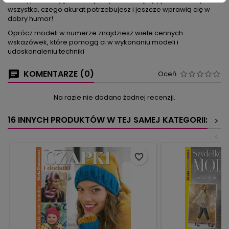
nerka, pozwalająca cieszyć się swobodą rąk, pomieszczą
wszystko, czego akurat potrzebujesz i jeszcze wprawią cię w
dobry humor!
Oprócz modeli w numerze znajdziesz wiele cennych
wskazówek, które pomogą ci w wykonaniu modeli i
udoskonaleniu techniki
KOMENTARZE (0)
Oceń
Na razie nie dodano żadnej recenzji.
16 INNYCH PRODUKTÓW W TEJ SAMEJ KATEGORII:
>
<
favorite_border