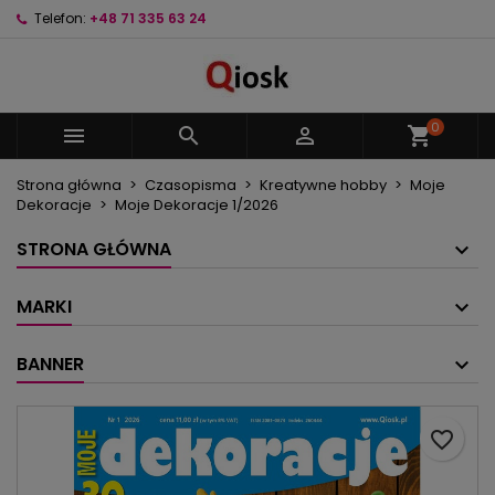
Telefon:
+48 71 335 63 24
×
×
×
Moje listy życzeń
Utwórz listę życzeń
Zaloguj się
Utwórz nową listę
add_circle_outline
Musisz być zalogowany by zapisać produkty na
Nazwa listy życzeń
swojej liście życzeń.
0



shopping_cart
Strona główna
Czasopisma
Kreatywne hobby
Moje
Anuluj
Zaloguj się
Dekoracje
Moje Dekoracje 1/2026
Anuluj
Utwórz listę życzeń
STRONA GŁÓWNA
MARKI
BANNER
favorite_border