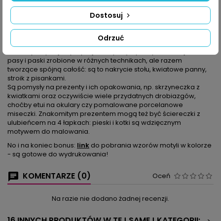
pisankami, motylami i kwiatami, obrazek z owieczką, misa z
Dostosuj
kwitnącymi wiśniami albo wiosenne zawieszki ptaszki, no i
oczywiście kurki – to tylko kilka z naszych propozycji.
Osobnym tematem jest zajączek, dlatego prezentujemy aż 4
Odrzuć
sposoby na jego wykonanie.
W naszym specjalnym projekcie połączyliśmy dekoracje w
pasy i paski zrobione w różnych technikach, ale razem
tworzące spójną całość: są to nakrycie stołu, kwiatowe panny,
stroik z pisankami.
Są pomysły na prezenty i ich opakowania, np. skrzyneczka z
kwiatkami oraz oczywiście wiele przydatnych drobiazgów,
choćby etui na okulary czy pomalowane porcelanowe
miseczki. Znakomitym prezentem mogą też być ściereczki z
ulubieńcem na 4 łapkach: pieski i kotki są wdzięcznym
motywem do malowania.
No i na koniec bonus:
link
do pobrania wzorów motyli w kolorze
- są gotowe do wydrukowania!
KOMENTARZE (0)
Oceń
Na razie nie dodano żadnej recenzji.
16 INNYCH PRODUKTÓW W TEJ SAMEJ KATEGORII: