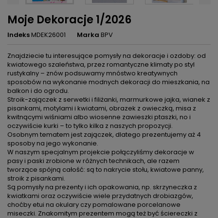
Moje Dekoracje 1/2026
Indeks
MDEK26001
Marka
BPV
Znajdziecie tu interesujące pomysły na dekoracje i ozdoby: od
kwiatowego szaleństwa, przez romantyczne klimaty po styl
rustykalny – znów podsuwamy mnóstwo kreatywnych
sposobów na wykonanie modnych dekoracji do mieszkania, na
balkon i do ogrodu.
Stroik-zajączek z serwetki i filiżanki, marmurkowe jajka, wianek z
pisankami, motylami i kwiatami, obrazek z owieczką, misa z
kwitnącymi wiśniami albo wiosenne zawieszki ptaszki, no i
oczywiście kurki – to tylko kilka z naszych propozycji.
Osobnym tematem jest zajączek, dlatego prezentujemy aż 4
sposoby na jego wykonanie.
W naszym specjalnym projekcie połączyliśmy dekoracje w
pasy i paski zrobione w różnych technikach, ale razem
tworzące spójną całość: są to nakrycie stołu, kwiatowe panny,
stroik z pisankami.
Są pomysły na prezenty i ich opakowania, np. skrzyneczka z
kwiatkami oraz oczywiście wiele przydatnych drobiazgów,
choćby etui na okulary czy pomalowane porcelanowe
miseczki. Znakomitym prezentem mogą też być ściereczki z