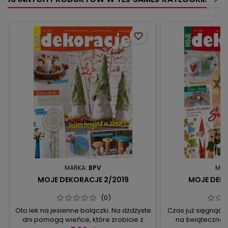
>
<
favorite_border
MARKA:
BPV
MAR
MOJE DEKORACJE 2/2019
MOJE DEKO
(0)
Oto lek na jesienne bolączki. Na dżdżyste
Czas już sięgnąć
dni pomogą wieńce, które zrobicie z
na świąteczne 