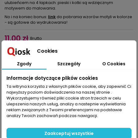
ulubieńcem na 4 łapkach: pieski i kotki są wdzięcznym
motywem do malowania.
No i na koniec bonus:
link
do pobrania wzorów motyli w kolorze
- są gotowe do wydrukowania!
11,00 zł
Brutto
Cookies
Dodaj do koszyka
Ilość

Zgody
Szczegóły
O Cookies
Udostępnij
Informacje dotyczące plików cookies
Ta witryna korzysta z własnych plików cookie, aby zapewnić Ci
najwyższy poziom doświadczenia na naszej stronie .
OPIS
SZCZEGÓŁY PRODUKTU
ZAŁĄCZNIKI
Wykorzystujemy również pliki cookie stron trzecich w celu
ulepszenia naszych usług, analizy a nastepnie wyświetlania
Znajdziecie tu interesujące pomysły na dekoracje i ozdoby: od
reklam związanych z Twoimi preferencjami na podstawie
kwiatowego szaleństwa, przez romantyczne klimaty po styl
analizy Twoich zachowań podczas nawigacji.
rustykalny – znów podsuwamy mnóstwo kreatywnych
sposobów na wykonanie modnych dekoracji do mieszkania, na
balkon i do ogrodu.
Zaakceptuj wszystkie
Stroik-zajączek z serwetki i filiżanki, marmurkowe jajka, wianek z