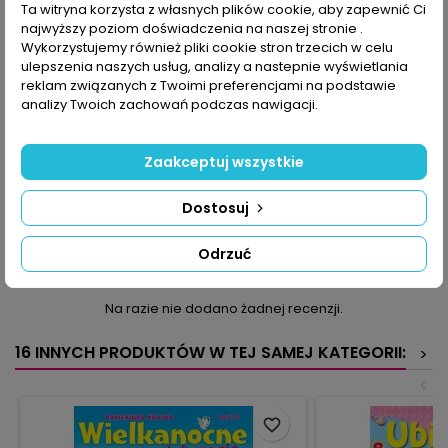
Ta witryna korzysta z własnych plików cookie, aby zapewnić Ci
najwyższy poziom doświadczenia na naszej stronie .
Wykorzystujemy również pliki cookie stron trzecich w celu
ulepszenia naszych usług, analizy a nastepnie wyświetlania
reklam związanych z Twoimi preferencjami na podstawie
Indeks
PK22043
analizy Twoich zachowań podczas nawigacji.
W magazynie
3 Przedmioty
Zaakceptuj wszystkie
Opis
Rok wydania
2022
Dostosuj
Odrzuć
KOMENTARZE (0)
Oceń
Na razie nie dodano żadnej recenzji.
16 INNYCH PRODUKTÓW W TEJ SAMEJ KATEGORII:
>
<
favorite_border