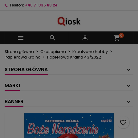
Telefon:
+48 71 335 63 24
×
×
×
Moje listy życzeń
Utwórz listę życzeń
Zaloguj się
Utwórz nową listę
add_circle_outline
Musisz być zalogowany by zapisać produkty na
Nazwa listy życzeń
swojej liście życzeń.
0



shopping_cart
Strona główna
Czasopisma
Kreatywne hobby
Anuluj
Zaloguj się
Papierowa Kraina
Papierowa Kraina 43/2022
Anuluj
Utwórz listę życzeń
STRONA GŁÓWNA
MARKI
BANNER
favorite_border