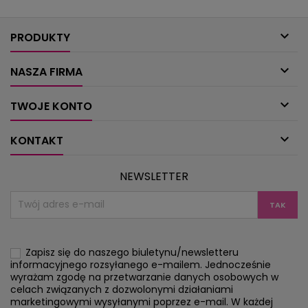
figurki. Zajączki na przejażdżce
wykonaniu tekt
samochodowej, koszyczek na
samodzielnie st

wielkanocne...
świat pe
PRODUKTY

NASZA FIRMA

TWOJE KONTO

KONTAKT
NEWSLETTER
Zapisz się do naszego biuletynu/newsletteru
informacyjnego rozsyłanego e-mailem. Jednocześnie
wyrażam zgodę na przetwarzanie danych osobowych w
celach związanych z dozwolonymi działaniami
marketingowymi wysyłanymi poprzez e-mail. W każdej