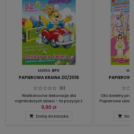
MARKA:
BPV
MAR
PAPIEROWA KRAINA 20/2016
PAPIEROWA 
(0)
Wielkanocne dekoracje dla
Oto świetny prez
najmłodszych dzieci – ta pozycja z
Papierowe ubieran
pewnością je zaciekawi! Przestrzenne i
wycinania. Zeszy
9,90 zł
9
bajecznie kolorowe papierowe ozdoby.
spełniający
Dodaj do koszyka
Doda


Ich wykonanie jest dziecinnie proste:
dziewczynek o
wystarczy wypchnąć poszczególne
przebieraniu
obrazki, a następnie je poskładać i juź
zakładaniu doda
powstają wielobarwne dekoracje oraz
grach i zabawa