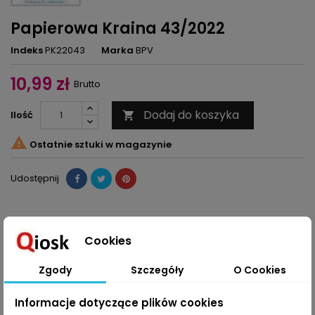
Papierowa Kraina 43/2022
Indeks
PK22043
Marka
BPV
10,99 zł
Brutto
Dodaj do koszyka
Ilość


Ostatnie sztuki w magazynie
Udostępnij
SZCZEGÓŁY PRODUKTU
Cookies
Zgody
Szczegóły
O Cookies
Informacje dotyczące plików cookies